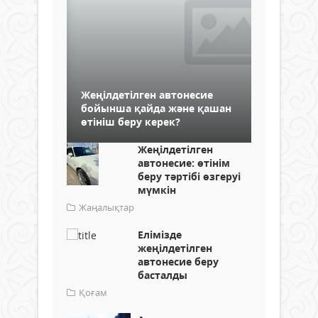
Жеңілдетілген автонесие
бойынша қайда және қашан
өтініш беру керек?
Жеңілдетілген
автонесие: өтінім
беру тәртібі өзгеруі
мүмкін
Жаңалықтар
Елімізде
жеңілдетілген
автонесие беру
басталды
Қоғам