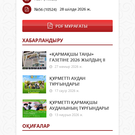
28 шілде 2026 ж.
№56 (10524)
PDF МҰРАҒАТЫ
ХАБАРЛАНДЫРУ
«ҚАРМАҚШЫ ТАҢЫ»
ГАЗЕТІНЕ 2026 ЖЫЛДЫҢ ІI
27 мамыр 2026 ж.
ҚҰРМЕТТІ АУДАН
ТҰРҒЫНДАРЫ!
17 сәуір 2026 ж.
ҚҰРМЕТТІ ҚАРМАҚШЫ
АУДАНЫНЫҢ ТҰРҒЫНДАРЫ!
13 наурыз 2026 ж.
ОҚИҒАЛАР