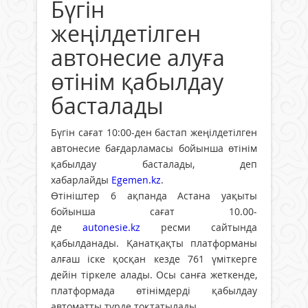
Бүгін
жеңілдетілген
автонесие алуға
өтінім қабылдау
басталады
Бүгін сағат 10:00-ден бастап жеңілдетілген
автонесие бағдарламасы бойынша өтінім
қабылдау басталады, деп
хабарлайды
Egemen.kz
.
Өтініштер 6 ақпанда Астана уақыты
бойынша сағат 10.00-
де
autonesie.kz
ресми сайтында
қабылданады. Қанатқақты платформаны
алғаш іске қосқан кезде 761 үміткерге
дейін тіркеле алады. Осы санға жеткенде,
платформада өтінімдерді қабылдау
автоматты түрде тоқтатылады.