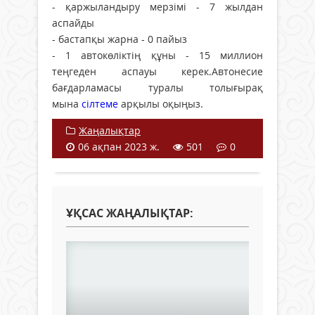
- қаржыландыру мерзімі - 7 жылдан
аспайды
- бастапқы жарна - 0 пайыз
- 1 автокөліктің құны - 15 миллион
теңгеден аспауы керек.Автонесие
бағдарламасы туралы толығырақ
мына
сілтеме
арқылы оқыңыз.
Жаңалықтар
06 ақпан 2023 ж.
501
0
ҰҚСАС ЖАҢАЛЫҚТАР: