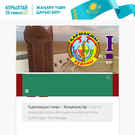
Қармақшы таңы
»
Жаңалықтар
» Бүгін
жеңілдетілген автонесие алуға өтінім
қабылдау басталады