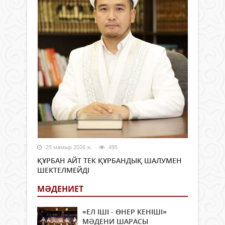
25 мамыр 2026 ж.
495
ҚҰРБАН АЙТ ТЕК ҚҰРБАНДЫҚ ШАЛУМЕН
ШЕКТЕЛМЕЙДІ
МӘДЕНИЕТ
«ЕЛ ІШІ - ӨНЕР КЕНІШІ»
МӘДЕНИ ШАРАСЫ