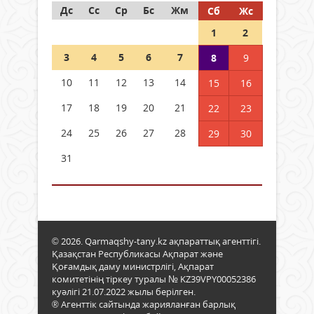
Дс
Сс
Ср
Бс
Жм
Сб
Жс
1
2
3
4
5
6
7
8
9
10
11
12
13
14
15
16
17
18
19
20
21
22
23
24
25
26
27
28
29
30
31
© 2026. Qarmaqshy-tany.kz ақпараттық агенттігі.
Қазақстан Республикасы Ақпарат және
Қоғамдық даму министрлігі, Ақпарат
комитетінің тіркеу туралы № KZ39VPY00052386
куәлігі 21.07.2022 жылы берілген.
® Агенттік сайтында жарияланған барлық