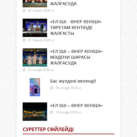
ЖАЛҒАСУДА
02 тамыз 2026 ж.
«ЕЛ ІШІ - ӨНЕР КЕНІШІ»
ТӨРЕТАМ КЕНТІНДЕ
ЖАЛҒАСТЫ
01 тамыз 2026 ж.
«ЕЛ ІШІ – ӨНЕР КЕНІШІ»
МӘДЕНИ ШАРАСЫ
ЖАЛҒАСУДА
25 шілде 2026 ж.
Бас жүлдені иеленді!
24 шілде 2026 ж.
«ЕЛ ІШІ – ӨНЕР КЕНІШІ»
18 шілде 2026 ж.
СУРЕТТЕР СӨЙЛЕЙДI