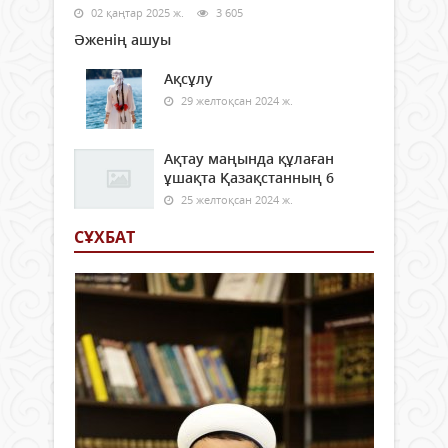
02 қаңтар 2025 ж.
3 605
Әженің ашуы
Ақсұлу
29 желтоқсан 2024 ж.
Ақтау маңында құлаған
ұшақта Қазақстанның 6
25 желтоқсан 2024 ж.
СҰХБАТ