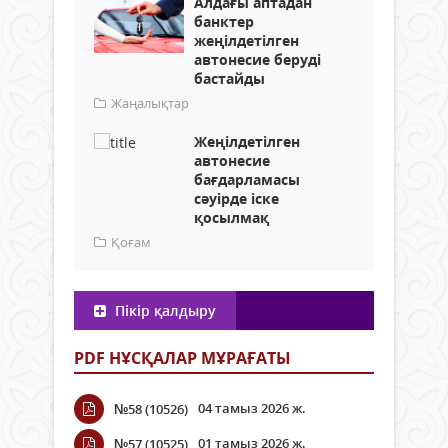
Алдағы аптадан
банктер
жеңілдетілген
автонесие беруді
бастайды
Жаңалықтар
Жеңілдетілген
автонесие
бағдарламасы
сәуірде іске
қосылмақ
Қоғам
Пікір қалдыру
PDF НҰСҚАЛАР МҰРАҒАТЫ
04 тамыз 2026 ж.
№58 (10526)
01 тамыз 2026 ж.
№57 (10525)