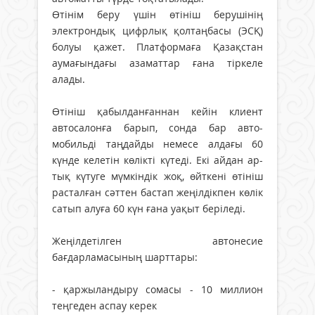
Өтінім беру үшін өтініш берушінің
электрондық цифрлық қолтаңбасы (ЭСҚ)
болуы қажет. Платформаға Қазақстан
аумағындағы азаматтар ғана тіркеле
алады.
Өтініш қабылданғаннан кейін клиент
автосалонға барып, сонда бар авто­
мобильді таңдайды немесе алдағы 60
күнде келетін кө­лікті күтеді. Екі айдан ар­
тық күтуге мүм­кін­дік жоқ, өйт­кені өтініш
расталған сәт­тен бастап жеңіл­дік­пен көлік
сатып алуға 60 күн ғана уақыт беріледі.
Жеңілдетілген автонесие
бағдарламасының шарттары:
- қаржыландыру сомасы - 10 миллион
теңгеден аспау керек