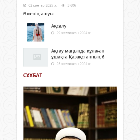
02 қаңтар 2025 ж.
3 606
Әженің ашуы
Ақсұлу
29 желтоқсан 2024 ж.
Ақтау маңында құлаған
ұшақта Қазақстанның 6
25 желтоқсан 2024 ж.
СҰХБАТ