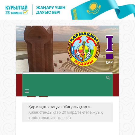
Қармақшы таңы
»
Жаңалықтар
»
Қазақстандықтар 20 млрд теңгеге жуық
көлік салығын төлеген