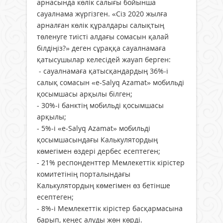
арнасында көлік салығы бойынша
сауалнама жүргізген. «Сіз 2020 жылға
арналған көлік құралдары салықтың
төленуге тиісті алдағы сомасын қалай
білдіңіз?» деген сұраққа сауалнамаға
қатысушылар келесідей жауап берген:
- сауалнамаға қатысқандардың 36%-і
салық сомасын «e-Salyq Azamat» мобильді
қосымшасы арқылы білген;
- 30%-і банктің мобильді қосымшасы
арқылы;
- 5%-і «e-Salyq Azamat» мобильді
қосымшасындағы Калькулятордың
көмегімен өздері дербес есептеген;
- 21% респонденттер Мемлекеттік кірістер
комитетінің порталындағы
Калькулятордың көмегімен өз бетінше
есептеген;
- 8%-і Мемлекеттік кірістер басқармасына
барып, кеңес алуды жөн көрді.