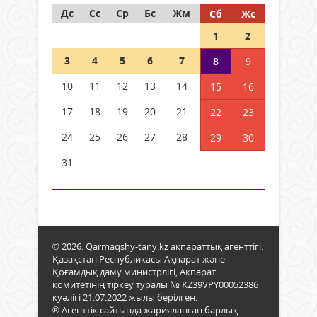
Дс
Сс
Ср
Бс
Жм
Сб
Жс
1
2
3
4
5
6
7
8
9
10
11
12
13
14
15
16
17
18
19
20
21
22
23
24
25
26
27
28
29
30
31
© 2026. Qarmaqshy-tany.kz ақпараттық агенттігі.
Қазақстан Республикасы Ақпарат және
Қоғамдық даму министрлігі, Ақпарат
комитетінің тіркеу туралы № KZ39VPY00052386
куәлігі 21.07.2022 жылы берілген.
® Агенттік сайтында жарияланған барлық