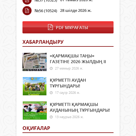
№57 (10525)
28 шілде 2026 ж.
№56 (10524)
PDF МҰРАҒАТЫ
ХАБАРЛАНДЫРУ
«ҚАРМАҚШЫ ТАҢЫ»
ГАЗЕТІНЕ 2026 ЖЫЛДЫҢ ІI
27 мамыр 2026 ж.
ҚҰРМЕТТІ АУДАН
ТҰРҒЫНДАРЫ!
17 сәуір 2026 ж.
ҚҰРМЕТТІ ҚАРМАҚШЫ
АУДАНЫНЫҢ ТҰРҒЫНДАРЫ!
13 наурыз 2026 ж.
ОҚИҒАЛАР