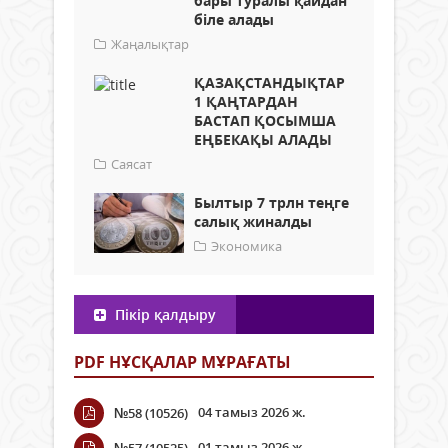
бары туралы қайдан
біле алады
Жаңалықтар
ҚАЗАҚСТАНДЫҚТАР
1 ҚАҢТАРДАН
БАСТАП ҚОСЫМША
ЕҢБЕКАҚЫ АЛАДЫ
Саясат
Былтыр 7 трлн теңге
салық жиналды
Экономика
Пікір қалдыру
PDF НҰСҚАЛАР МҰРАҒАТЫ
04 тамыз 2026 ж.
№58 (10526)
01 тамыз 2026 ж.