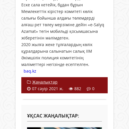
Еске сала кетейік, бұдан бұрын
Мемлекеттік кірістер комитеті көлік
салығы бойынша алдағы төлемдерді
алғаш рет төлеу мерзіміне дейін «e-Salyq
Azamat» тегін мобильді қосымшасына
жіберетінін мәлімдеген.
2020 жылға жеке тұлғалардың көлік
құралдарына салынатын салық ІІМ
Әкімшілік полиция комитетінің
мәліметтері негізінде есептелген.
baq.kz
Жаңалықтар
07 сәуір 2021 ж.
882
0
ҰҚСАС ЖАҢАЛЫҚТАР: