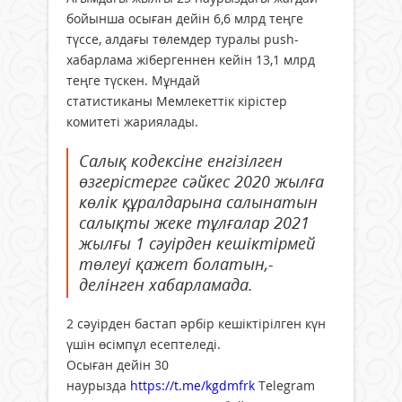
бойынша осыған дейін 6,6 млрд теңге
түссе, алдағы төлемдер туралы push-
хабарлама жібергеннен кейін 13,1 млрд
теңге түскен. Мұндай
статистиканы Мемлекеттік кірістер
комитеті жариялады.
Салық кодексіне енгізілген
өзгерістерге сәйкес 2020 жылға
көлік құралдарына салынатын
салықты жеке тұлғалар 2021
жылғы 1 сәуірден кешіктірмей
төлеуі қажет болатын,-
делінген хабарламада.
2 сәуірден бастап әрбір кешіктірілген күн
үшін өсімпұл есептеледі.
Осыған дейін 30
наурызда
https://t.me/kgdmfrk
Telegram