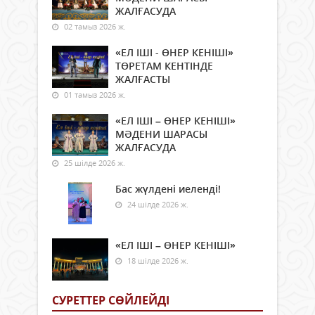
ЖАЛҒАСУДА
02 тамыз 2026 ж.
«ЕЛ ІШІ - ӨНЕР КЕНІШІ»
ТӨРЕТАМ КЕНТІНДЕ
ЖАЛҒАСТЫ
01 тамыз 2026 ж.
«ЕЛ ІШІ – ӨНЕР КЕНІШІ»
МӘДЕНИ ШАРАСЫ
ЖАЛҒАСУДА
25 шілде 2026 ж.
Бас жүлдені иеленді!
24 шілде 2026 ж.
«ЕЛ ІШІ – ӨНЕР КЕНІШІ»
18 шілде 2026 ж.
СУРЕТТЕР СӨЙЛЕЙДI