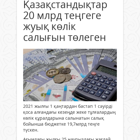
Қазақстандықтар
20 млрд теңгеге
жуық көлік
салығын төлеген
2021 жылғы 1 қаңтардан бастап 1 сәуірді
қоса алғандағы кезеңде жеке тұлғалардың
көлік құралдарына салынатын салық
бойынша бюджетке 19,7млрд теңге
түскен.
Ағымдағы жылғы 25 наурыздағы жағдай