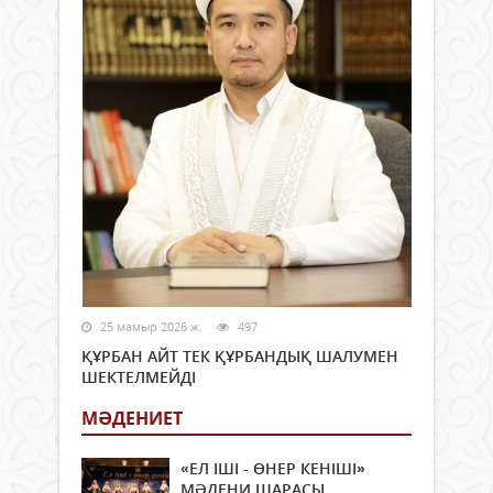
25 мамыр 2026 ж.
497
ҚҰРБАН АЙТ ТЕК ҚҰРБАНДЫҚ ШАЛУМЕН
ШЕКТЕЛМЕЙДІ
МӘДЕНИЕТ
«ЕЛ ІШІ - ӨНЕР КЕНІШІ»
МӘДЕНИ ШАРАСЫ