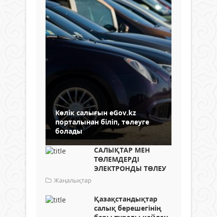
Көлік салығын eGov.kz
порталынан біліп, төлеуге
болады
САЛЫҚТАР МЕН
ТӨЛЕМДЕРДІ
ЭЛЕКТРОНДЫ ТӨЛЕУ
Жаңалықтар
Қазақстандықтар
салық берешегінің