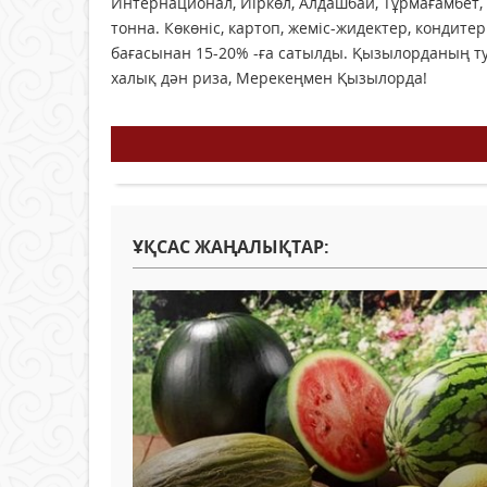
Интернационал, Иіркөл, Алдашбай, Тұрмағамбет, 
тонна. Көкөніс, картоп, жеміс-жидектер, кондитер
бағасынан 15-20% -ға сатылды. Қызылорданың т
халық дән риза, Мерекеңмен Қызылорда!
ҰҚСАС ЖАҢАЛЫҚТАР: