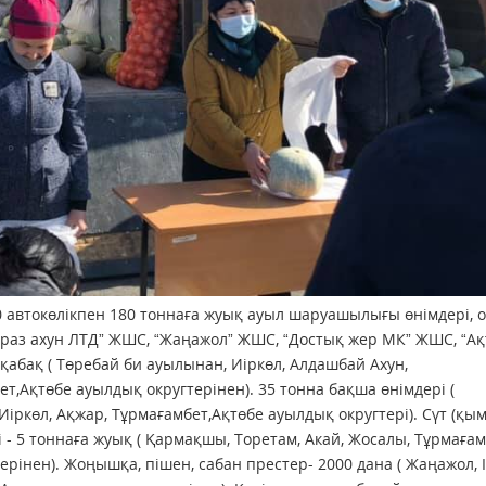
 автокөлікпен 180 тоннаға жуық ауыл шаруашылығы өнімдері, 
“Ораз ахун ЛТД” ЖШС, “Жаңажол” ЖШС, “Достық жер МК” ЖШС, “Ақ
сқабақ ( Төребай би ауылынан, Иіркөл, Алдашбай Ахун,
,Ақтөбе ауылдық округтерінен). 35 тонна бақша өнімдері (
іркөл, Ақжар, Тұрмағамбет,Ақтөбе ауылдық округтері). Сүт (қым
ері - 5 тоннаға жуық ( Қармақшы, Торетам, Акай, Жосалы, Тұрмағам
інен). Жоңышқа, пішен, сабан престер- 2000 дана ( Жаңажол, І