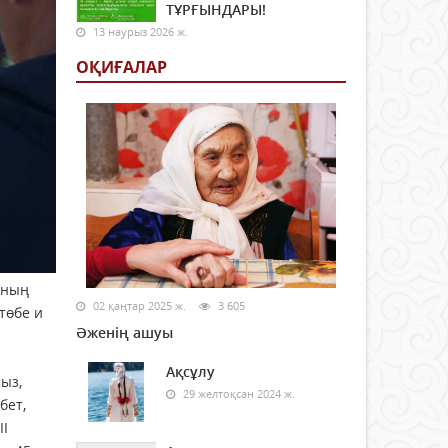
ТҰРҒЫНДАРЫ!
13 наурыз 2026 ж.
ОҚИҒАЛАР
оның
02 қаңтар 2025 ж.
3 605
төбе и
Әженің ашуы
Ақсұлу
ыз,
29 желтоқсан 2024 ж.
бет,
ІІ