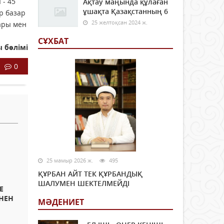
 - 45
Ақтау маңында құлаған
ұшақта Қазақстанның 6
ер базар
25 желтоқсан 2024 ж.
ары мен
СҰХБАТ
 бөлімі
0
25 мамыр 2026 ж.
495
ҚҰРБАН АЙТ ТЕК ҚҰРБАНДЫҚ
ШАЛУМЕН ШЕКТЕЛМЕЙДІ
Е
ІНЕН
МӘДЕНИЕТ