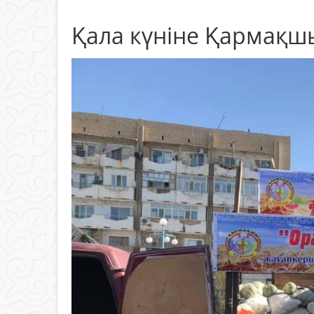
Қала күніне Қармақш