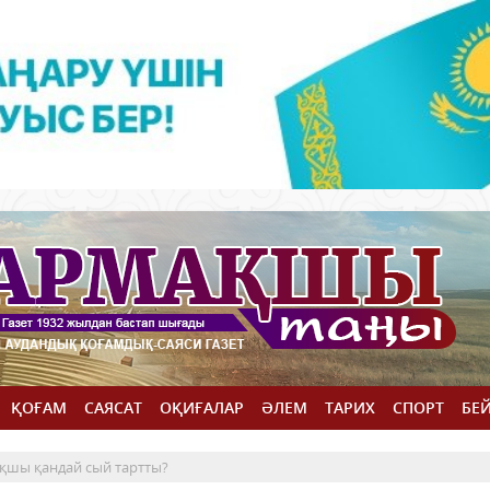
ҚОҒАМ
САЯСАТ
ОҚИҒАЛАР
ӘЛЕМ
ТАРИХ
СПОРТ
БЕ
ақшы қандай сый тартты?