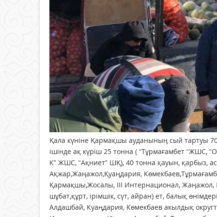
Қала күніне Қармақшы ауданының сый тартуы 70
ішінде ақ күріш 25 тонна ( “Тұрмағамбет “ЖШС, 
К” ЖШС, “Ақниет” ШҚ), 40 тонна қауын, қарбыз, а
Ақжар,Жаңажол,Қуаңдария, Көмекбаев,Тұрмағамбет
Қармақшы,Жосалы, ІІІ Интернационал, Жаңажол, И
шұбат,құрт, ірімшік, сүт, айран) ет, балық өнімд
Алдашбай, Куаңдария, Көмекбаев акылдық округтер