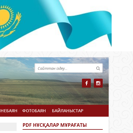
ЙНЕБАЯН
ФОТОБАЯН
БАЙЛАНЫСТАР
PDF НҰСҚАЛАР МҰРАҒАТЫ