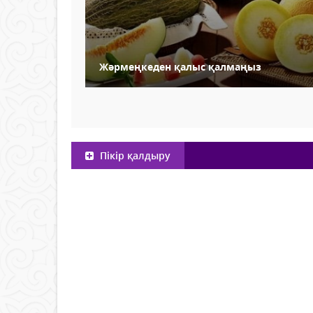
Жәрмеңкеден қалыс қалмаңыз
Пікір қалдыру