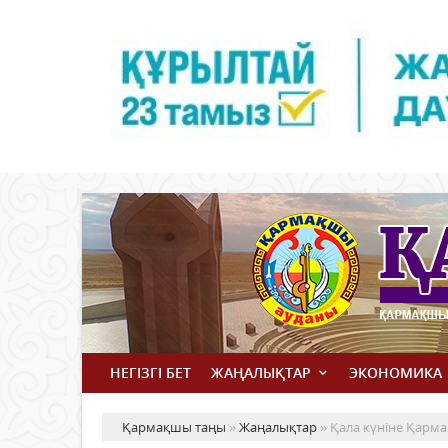
НЕГІЗГІ БЕТ
ЖАҢАЛЫҚТАР
ЭКОНОМИКА
Қармақшы таңы
»
Жаңалықтар
» Қала күніне Қарм