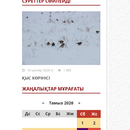
СУРЕТТЕР СӨЙЛЕЙДI
10 қаңтар 2026 ж.
1 068
ҚЫС КӨРІНІСІ
ЖАҢАЛЫҚТАР МҰРАҒАТЫ
«
Тамыз 2026 »
Дс
Сс
Ср
Бс
Жм
Сб
Жс
1
2