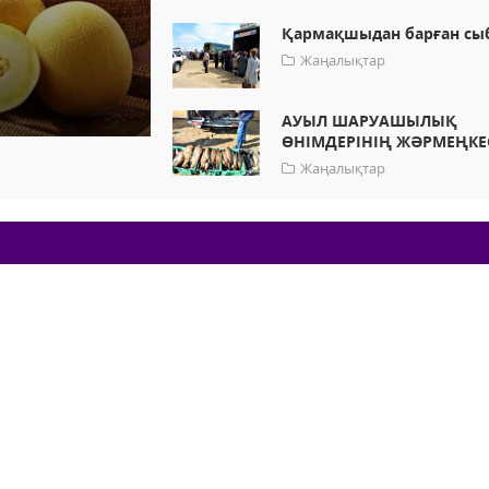
Қармақшыдан барған сы
Жаңалықтар
АУЫЛ ШАРУАШЫЛЫҚ
ӨНІМДЕРІНІҢ ЖӘРМЕҢКЕ
Жаңалықтар