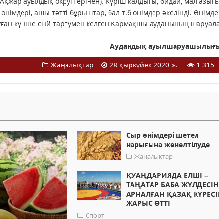
Ақжар ауылдық округтерінен). Күріш қалдығы, бидай, мал азығы
 өнімдері, ащы тәтті бұрыштар, бал т.б өнімдер әкелінді. Өнімд
уған күніне сый тартумен келген Қармақшы ауданының шаруал
Аудандық ауылшаруашылығы
Жаңалықтар
28 қыркүйек 2020 ж.
1 315
Сыр өнімдері шетел
нарығына жөнелтілуде
Жаңалықтар
ҚУАҢДАРИЯДА ЕЛШІ –
ТАҢАТАР БАБА ЖҮЛДЕСІН
АРНАЛҒАН ҚАЗАҚ КҮРЕС
ЖАРЫС ӨТТІ
Спорт