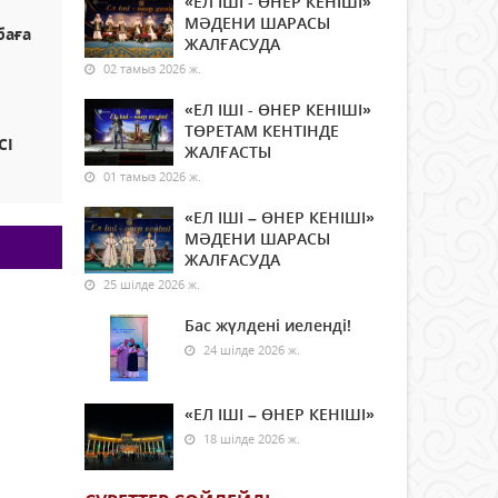
«ЕЛ ІШІ - ӨНЕР КЕНІШІ»
МӘДЕНИ ШАРАСЫ
баға
ЖАЛҒАСУДА
02 тамыз 2026 ж.
«ЕЛ ІШІ - ӨНЕР КЕНІШІ»
ТӨРЕТАМ КЕНТІНДЕ
СІ
ЖАЛҒАСТЫ
01 тамыз 2026 ж.
«ЕЛ ІШІ – ӨНЕР КЕНІШІ»
МӘДЕНИ ШАРАСЫ
ЖАЛҒАСУДА
25 шілде 2026 ж.
Бас жүлдені иеленді!
24 шілде 2026 ж.
«ЕЛ ІШІ – ӨНЕР КЕНІШІ»
18 шілде 2026 ж.