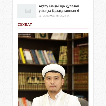
Ақтау маңында құлаған
ұшақта Қазақстанның 6
25 желтоқсан 2024 ж.
СҰХБАТ