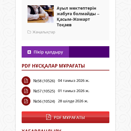
Ауыл мектептерін
жабуға болмайды –
Қасым-Жомарт
Тоқаев
Жаңалықтар
Пікір қалдыру
PDF НҰСҚАЛАР МҰРАҒАТЫ
04 тамыз 2026 ж.
№58 (10526)
01 тамыз 2026 ж.
№57 (10525)
28 шілде 2026 ж.
№56 (10524)
PDF МҰРАҒАТЫ