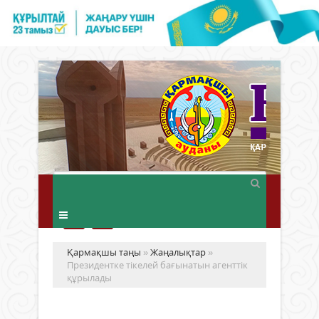
Қармақшы таңы
»
Жаңалықтар
»
Президентке тікелей бағынатын агенттік
құрылады