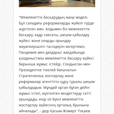
"Мемлекеттік басқарудың жаңа моделі.
Бұл саладағы реформаларды жүйелі түрде
жүргізген жөн. Алдымен біз мемлекеттік
басқару, кадр саясаты, шешім қабылдау
жүйесі және оларды орындау
жауапкершілігі тәсілдерін өзгертеміз.
Пандемия мен дағдарыс жағдайында
қолданыстағы мемлекеттік басқару жүйесі
барынша жұмыс істейді. Сондықтан мен
Президентке тікелей бағынатын
Стратегиялық жоспарлау және
реформалар агенттігін құру туралы шешім
қабылдадым. Мұндай орган бұған дейін
жұмыс істеп, жүктелген міндеттерді сәтті
орындады, енді ол бүкіл мемлекеттік
жоспарлау жүйесінің орталық буынына
айналады", - деді Қасым-Жомарт Тоқаев.