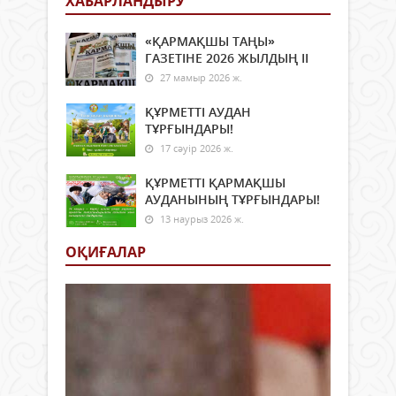
ХАБАРЛАНДЫРУ
«ҚАРМАҚШЫ ТАҢЫ»
ГАЗЕТІНЕ 2026 ЖЫЛДЫҢ ІI
27 мамыр 2026 ж.
ҚҰРМЕТТІ АУДАН
ТҰРҒЫНДАРЫ!
17 сәуір 2026 ж.
ҚҰРМЕТТІ ҚАРМАҚШЫ
АУДАНЫНЫҢ ТҰРҒЫНДАРЫ!
13 наурыз 2026 ж.
ОҚИҒАЛАР