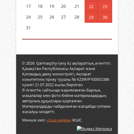
17
18
19
20
21
22
23
24
25
26
27
28
29
30
31
© 2026. Qarmaqshy-tany.kz ақпараттық агенттігі.
Қазақстан Республикасы Ақпарат және
Қоғамдық даму министрлігі, Ақпарат
комитетінің тіркеу туралы № KZ39VPY00052386
куәлігі 21.07.2022 жылы берілген.
® Агенттік сайтында жарияланған барлық
мақалалар мен фото-бейне материалдардың
авторлық құқықтары қорғалған.
Материалдарды пайдаланған жағдайда сілтеме
жасалуы міндетті.
Меншік иесі:
«Сыр медиа»
ЖШС.