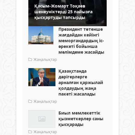
Қасым-Жомарт Тоқаев
шенеуніктерді 25 пайызға
қысқартуды тапсырды
Президент төтенше
жағдайдан кейінгі
меморгандардың іс-
әрекеті бойынша
мәлімдеме жасайды
Жаңалықтар
Қазақстанда
дәрігерлерге
арналған қаржылай
қолдаудың жаңа
пакеті жасалады
Жаңалықтар
Биыл мемлекеттік
қызметкерлер саны
қысқарады
Жаңалықтар