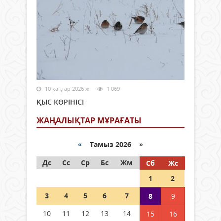
10 қаңтар 2026 ж.
1 069
ҚЫС КӨРІНІСІ
ЖАҢАЛЫҚТАР МҰРАҒАТЫ
«
Тамыз 2026 »
Дс
Сс
Ср
Бс
Жм
Сб
Жс
1
2
3
4
5
6
7
8
9
10
11
12
13
14
15
16