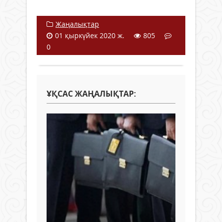
Жаңалықтар
01 қыркүйек 2020 ж.
805
0
ҰҚСАС ЖАҢАЛЫҚТАР: