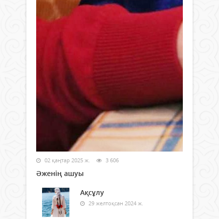
02 қаңтар 2025 ж.
3 606
Әженің ашуы
Ақсұлу
29 желтоқсан 2024 ж.