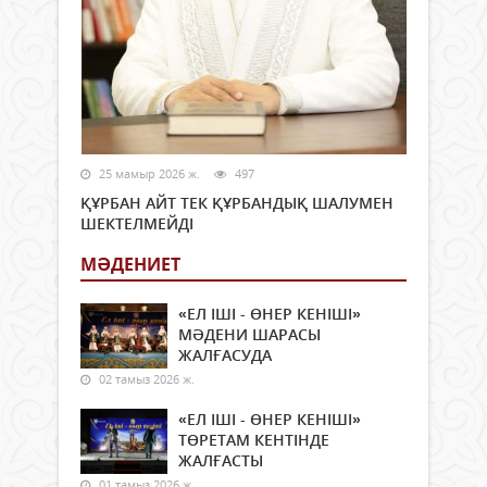
25 мамыр 2026 ж.
497
ҚҰРБАН АЙТ ТЕК ҚҰРБАНДЫҚ ШАЛУМЕН
ШЕКТЕЛМЕЙДІ
МӘДЕНИЕТ
«ЕЛ ІШІ - ӨНЕР КЕНІШІ»
МӘДЕНИ ШАРАСЫ
ЖАЛҒАСУДА
02 тамыз 2026 ж.
«ЕЛ ІШІ - ӨНЕР КЕНІШІ»
ТӨРЕТАМ КЕНТІНДЕ
ЖАЛҒАСТЫ
01 тамыз 2026 ж.