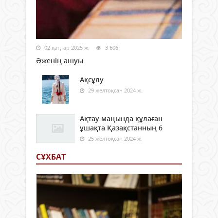
02 қаңтар 2025 ж.
3 606
Әженің ашуы
Ақсұлу
29 желтоқсан 2024 ж.
Ақтау маңында құлаған
ұшақта Қазақстанның 6
25 желтоқсан 2024 ж.
СҰХБАТ