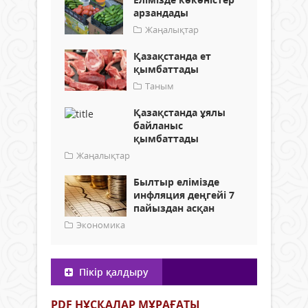
арзандады
Жаңалықтар
Қазақстанда ет
қымбаттады
Таным
Қазақстанда ұялы
байланыс
қымбаттады
Жаңалықтар
Былтыр елімізде
инфляция деңгейі 7
пайыздан асқан
Экономика
Пікір қалдыру
PDF НҰСҚАЛАР МҰРАҒАТЫ