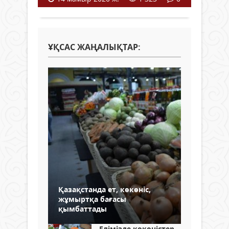
ҰҚСАС ЖАҢАЛЫҚТАР:
Қазақстанда ет, көкөніс,
жұмыртқа бағасы
қымбаттады
Елімізде көкөністер