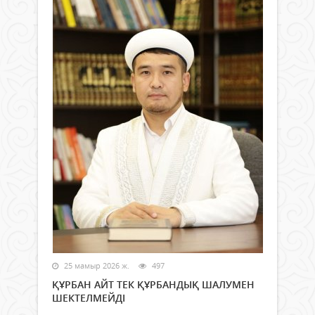
25 мамыр 2026 ж.
497
ҚҰРБАН АЙТ ТЕК ҚҰРБАНДЫҚ ШАЛУМЕН
ШЕКТЕЛМЕЙДІ