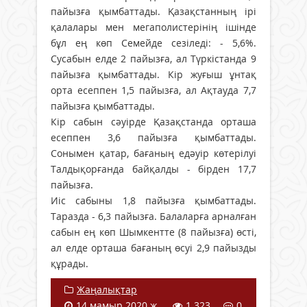
пайызға қымбаттады. Қазақстанның ірі
қалалары мен мегаполистерінің ішінде
бұл ең көп Семейде сезіледі: - 5,6%.
Сусабын елде 2 пайызға, ал Түркістанда 9
пайызға қымбаттады. Кір жуғыш ұнтақ
орта есеппен 1,5 пайызға, ал Ақтауда 7,7
пайызға қымбаттады.
Кір сабын сәуірде Қазақстанда орташа
есеппен 3,6 пайызға қымбаттады.
Сонымен қатар, бағаның едәуір көтерілуі
Талдықорғанда байқалды - бірден 17,7
пайызға.
Иіс сабыны 1,8 пайызға қымбаттады.
Таразда - 6,3 пайызға. Балаларға арналған
сабын ең көп Шымкентте (8 пайызға) өсті,
ал елде орташа бағаның өсуі 2,9 пайызды
құрады.
Жаңалықтар
14 мамыр 2020 ж.
1 323
0