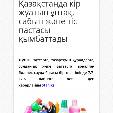
Қазақстанда кір
жуатын ұнтақ,
сабын және тіс
пастасы
қымбаттады
Жуғыш заттарға, тазартқыш құралдарға,
сондай-ақ жеке заттарға арналған
бөлшек сауда бағасы бір жыл ішінде 7,7-
17,6 пайызға өсті, деп
хабарлайды
Stan.kz
.