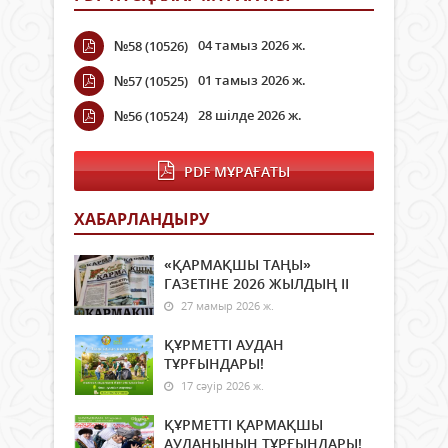
04 тамыз 2026 ж.
№58 (10526)
01 тамыз 2026 ж.
№57 (10525)
28 шілде 2026 ж.
№56 (10524)
PDF МҰРАҒАТЫ
ХАБАРЛАНДЫРУ
«ҚАРМАҚШЫ ТАҢЫ»
ГАЗЕТІНЕ 2026 ЖЫЛДЫҢ ІI
27 мамыр 2026 ж.
ҚҰРМЕТТІ АУДАН
ТҰРҒЫНДАРЫ!
17 сәуір 2026 ж.
ҚҰРМЕТТІ ҚАРМАҚШЫ
АУДАНЫНЫҢ ТҰРҒЫНДАРЫ!