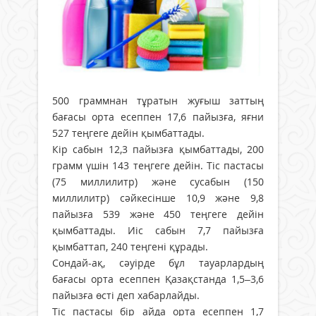
500 граммнан тұратын жуғыш заттың
бағасы орта есеппен 17,6 пайызға, яғни
527 теңгеге дейін қымбаттады.
Кір сабын 12,3 пайызға қымбаттады, 200
грамм үшін 143 теңгеге дейін. Тіс пастасы
(75 миллилитр) және сусабын (150
миллилитр) сәйкесінше 10,9 және 9,8
пайызға 539 және 450 теңгеге дейін
қымбаттады. Иіс сабын 7,7 пайызға
қымбаттап, 240 теңгені құрады.
Сондай-ақ, сәуірде бұл тауарлардың
бағасы орта есеппен Қазақстанда 1,5–3,6
пайызға өсті деп хабарлайды.
Тіс пастасы бір айда орта есеппен 1,7