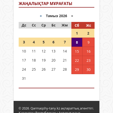
ЖАҢАЛЫҚТАР МҰРАҒАТЫ
«
Тамыз 2026 »
Дс
Сс
Ср
Бс
Жм
Сб
Жс
1
2
3
4
5
6
7
8
9
10
11
12
13
14
15
16
17
18
19
20
21
22
23
24
25
26
27
28
29
30
31
© 2026. Qarmaqshy-tany.kz ақпараттық агенттігі.
Қазақстан Республикасы Ақпарат және