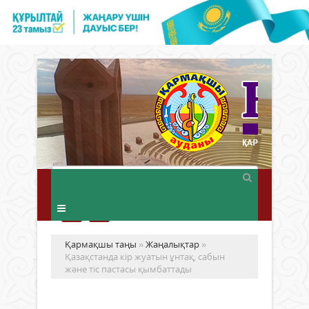
Қармақшы таңы
»
Жаңалықтар
»
Қазақстанда кір жуатын ұнтақ, сабын
және тіс пастасы қымбаттады