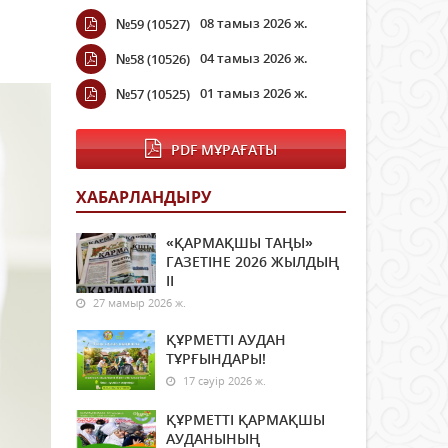
08 тамыз 2026 ж.
№59 (10527)
04 тамыз 2026 ж.
№58 (10526)
01 тамыз 2026 ж.
№57 (10525)
PDF МҰРАҒАТЫ
ХАБАРЛАНДЫРУ
«ҚАРМАҚШЫ ТАҢЫ»
ГАЗЕТІНЕ 2026 ЖЫЛДЫҢ
ІI
27 мамыр 2026 ж.
ҚҰРМЕТТІ АУДАН
ТҰРҒЫНДАРЫ!
17 сәуір 2026 ж.
ҚҰРМЕТТІ ҚАРМАҚШЫ
АУДАНЫНЫҢ