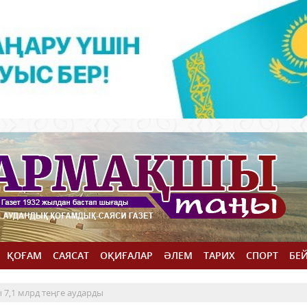
ҚОҒАМ
САЯСАТ
ОҚИҒАЛАР
ӘЛЕМ
ТАРИХ
СПОРТ
БЕ
7,1 млрд теңге аударды