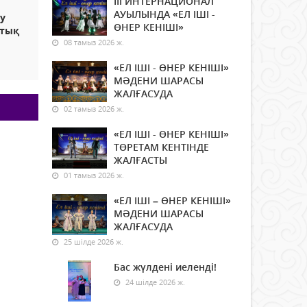
ІІІ ИНТЕРНАЦИОНАЛ
АУЫЛЫНДА «ЕЛ ІШІ -
у
ӨНЕР КЕНІШІ»
ттық
08 тамыз 2026 ж.
«ЕЛ ІШІ - ӨНЕР КЕНІШІ»
МӘДЕНИ ШАРАСЫ
ЖАЛҒАСУДА
02 тамыз 2026 ж.
«ЕЛ ІШІ - ӨНЕР КЕНІШІ»
ТӨРЕТАМ КЕНТІНДЕ
ЖАЛҒАСТЫ
01 тамыз 2026 ж.
«ЕЛ ІШІ – ӨНЕР КЕНІШІ»
МӘДЕНИ ШАРАСЫ
ЖАЛҒАСУДА
25 шілде 2026 ж.
Бас жүлдені иеленді!
24 шілде 2026 ж.