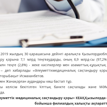
н 2019 жылдың 30 қарашасына дейінгі аралықта Қызылордаоб
ру қорына 7,1 млрд теңгеаударды, оның 6,9 млрд-сы (97,2%
лн теңге (2,8%) - жеке кәсіпкерлер мен азаматтық-құқықтық 
лі, – деп хабарлады «Әлеуметтікмедициналық сақтандыру қо
торыБақыт Исмаханбетов.
ен Жанақорған аудандары көш бастап тұр.
лы келісім бекітілген Ұлттық банкте сақталады және МӘМ
да.
еуметтік медициналық сақтандыру қоры» КЕАҚҚызылорда
бойынша филиалдың халықты ақпарат