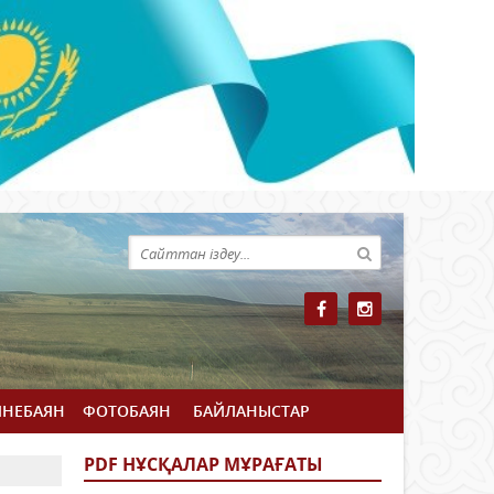
ЙНЕБАЯН
ФОТОБАЯН
БАЙЛАНЫСТАР
PDF НҰСҚАЛАР МҰРАҒАТЫ