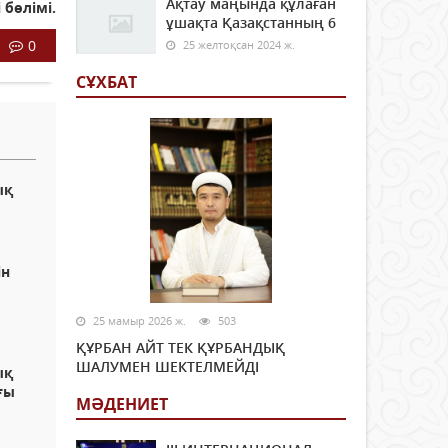
Ақтау маңында құлаған
 бөлімі.
ұшақта Қазақстанның 6
0
25 желтоқсан 2024 ж.
СҰХБАТ
ық
ін
25 мамыр 2026 ж.
503
ҚҰРБАН АЙТ ТЕК ҚҰРБАНДЫҚ
ШАЛУМЕН ШЕКТЕЛМЕЙДІ
ық
ғы
МӘДЕНИЕТ