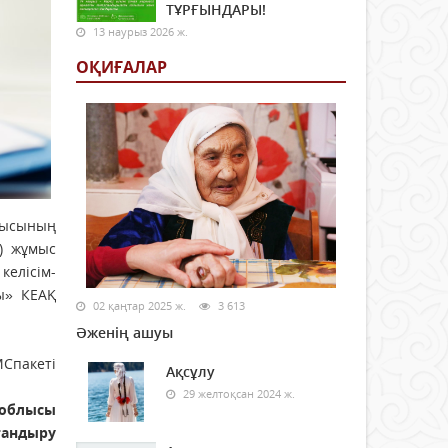
ТҰРҒЫНДАРЫ!
13 наурыз 2026 ж.
ОҚИҒАЛАР
лысының
) жұмыс
келісім-
ры» КЕАҚ
02 қаңтар 2025 ж.
3 613
Әженің ашуы
Спакеті
Ақсұлу
29 желтоқсан 2024 ж.
 облысы
тандыру