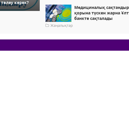
 төлеу керек?
Медициналық сақтандыр
қорына түскен жарна Ұл
банкте сақталады
Жаңалықтар