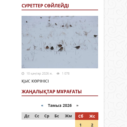
СУРЕТТЕР СӨЙЛЕЙДI
10 қаңтар 2026 ж.
1 078
ҚЫС КӨРІНІСІ
ЖАҢАЛЫҚТАР МҰРАҒАТЫ
«
Тамыз 2026 »
Дс
Сс
Ср
Бс
Жм
Сб
Жс
1
2