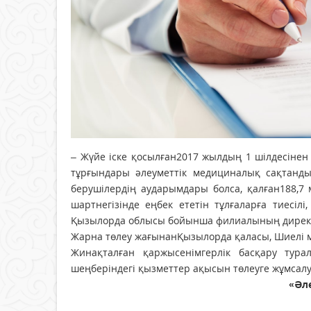
– Жүйе іске қосылған2017 жылдың 1 шілдесіне
тұрғындары әлеуметтік медициналық сақтанды
берушілердің аударымдары болса, қалған188,7 м
шартнегізінде еңбек ететін тұлғаларға тиесі
Қызылорда облысы бойынша филиалының дирек
Жарна төлеу жағынанҚызылорда қаласы, Шиелі м
Жинақталған қаржысенімгерлік басқару тура
шеңберіндегі қызметтер ақысын төлеуге жұмсалу
«Әл