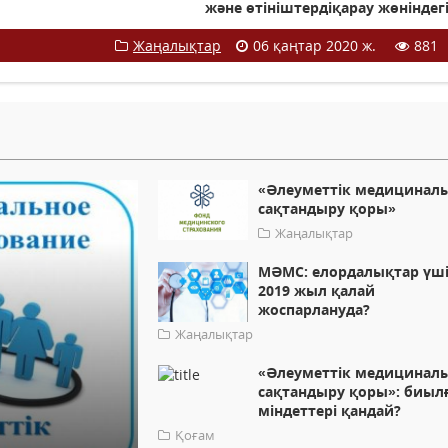
және өтініштердіқарау жөніндегі
Жаңалықтар
06 қаңтар 2020 ж.
881
«Әлеуметтік медицинал
сақтандыру қоры»
Жаңалықтар
МӘМС: елордалықтар үш
2019 жыл қалай
жоспарлануда?
Жаңалықтар
«Әлеуметтік медицинал
сақтандыру қоры»: биыл
міндеттері қандай?
Қоғам