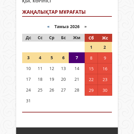
ҚЫС КӨРІНІСІ
ЖАҢАЛЫҚТАР МҰРАҒАТЫ
«
Тамыз 2026 »
Дс
Сс
Ср
Бс
Жм
Сб
Жс
1
2
3
4
5
6
7
8
9
10
11
12
13
14
15
16
17
18
19
20
21
22
23
24
25
26
27
28
29
30
31