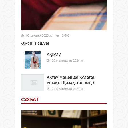
02 қаңтар 2025 ж.
3 602
Әженің ашуы
Ақсұлу
29 желтоқсан 2024 ж.
Ақтау маңында құлаған
ұшақта Қазақстанның 6
25 желтоқсан 2024 ж.
СҰХБАТ