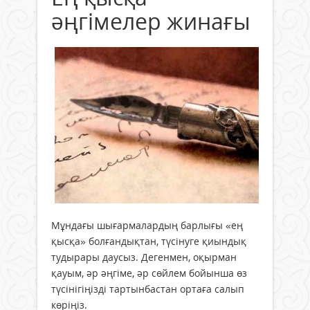
әңгімелер жинағы
Мұндағы шығармалардың барлығы «ең
қысқа» болғандықтан, түсінуге қиындық
тудырары даусыз. Дегенмен, оқырман
қауым, әр әңгіме, әр сөйлем бойынша өз
түсінігіңізді тартынбастан ортаға салып
көріңіз.