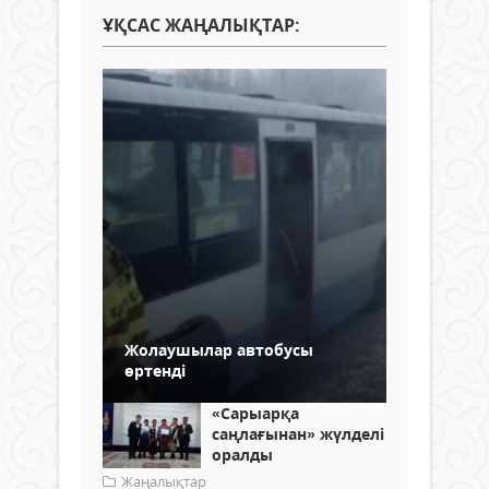
ҰҚСАС ЖАҢАЛЫҚТАР:
Жолаушылар автобусы
өртенді
«Сарыарқа
саңлағынан» жүлделі
оралды
Жаңалықтар