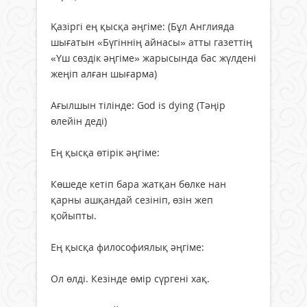
Қазіргі ең қысқа әңгіме: (Бұл Англияда
шығатын «Бүгіннің айнасы» атты газеттің
«Үш сөздік әңгіме» жарысында бас жүлдені
жеңіп алған шығарма)
Ағылшын тілінде: God is dying (Тәңір
өлейін деді)
Ең қысқа өтірік әңгіме:
Көшеде кетіп бара жатқан бөлке нан
қарны ашқандай сезініп, өзін жеп
қойыпты.
Ең қысқа философиялық әңгіме:
Ол өлді. Кезінде өмір сүргені хақ.