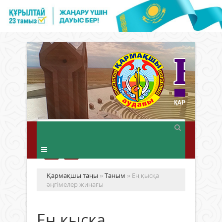
Қармақшы таңы
»
Таным
» Ең қысқа
әңгімелер жинағы
Ең қысқа