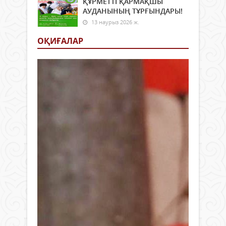
ҚҰРМЕТТІ ҚАРМАҚШЫ
АУДАНЫНЫҢ ТҰРҒЫНДАРЫ!
13 наурыз 2026 ж.
ОҚИҒАЛАР