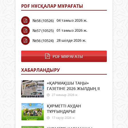
PDF НҰСҚАЛАР МҰРАҒАТЫ
04 тамыз 2026 ж.
№58 (10526)
01 тамыз 2026 ж.
№57 (10525)
28 шілде 2026 ж.
№56 (10524)
PDF МҰРАҒАТЫ
ХАБАРЛАНДЫРУ
«ҚАРМАҚШЫ ТАҢЫ»
ГАЗЕТІНЕ 2026 ЖЫЛДЫҢ ІI
27 мамыр 2026 ж.
ҚҰРМЕТТІ АУДАН
ТҰРҒЫНДАРЫ!
17 сәуір 2026 ж.