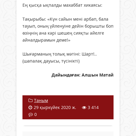
Ең қысқа ықпалды махаббат хикаясы:
Тақырыбы: «Күн сайын мені арбап, бала
тауып, оның үйленуіне дейін борышты боп
өзіңнің ана кәрі шешең сияқты әйелге
айналдырамын деме!»
Шығарманың толық мәтіні: Шарт!..
(шапалақ дауысы, түсінікті)
Дайындаған: Алшын Матай
Таным
29 қыркүйек 2020 ж.
3 414
0