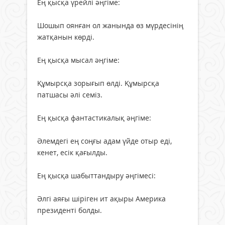
Ең қысқа үрейлі әңгіме:
Шошып оянған ол жанында өз мүрдесінің
жатқанын көрді.
Ең қысқа мысал әңгіме:
Құмырсқа зорығып өлді. Құмырсқа
патшасы әлі семіз.
Ең қысқа фантастикалық әңгіме:
Әлемдегі ең соңғы адам үйде отыр еді,
кенет, есік қағылды.
Ең қысқа шабыттандыру әңгімесі:
Әлгі аяғы шіріген ит ақыры Америка
президенті болды.