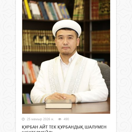
25 мамыр 2026 ж.
490
ҚҰРБАН АЙТ ТЕК ҚҰРБАНДЫҚ ШАЛУМЕН