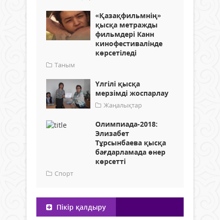
«Қазақфильмнің»
қысқа метражды
фильмдері Канн
кинофестивалінде
көрсетіледі
Таным
Үлгілі қысқа
мерзімді жоспарлау
Жаңалықтар
Олимпиада-2018:
Элизабет
Тұрсынбаева қысқа
бағдарламада өнер
көрсетті
Спорт
Пікір қалдыру