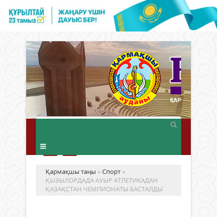
Қармақшы таңы
»
Спорт
»
ҚЫЗЫЛОРДАДА АУЫР АТЛЕТИКАДАН
ҚАЗАҚСТАН ЧЕМПИОНАТЫ БАСТАЛДЫ