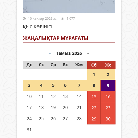
10 қаңтар 2026 ж.
1 077
ҚЫС КӨРІНІСІ
ЖАҢАЛЫҚТАР МҰРАҒАТЫ
«
Тамыз 2026 »
Дс
Сс
Ср
Бс
Жм
Сб
Жс
1
2
3
4
5
6
7
8
9
10
11
12
13
14
15
16
17
18
19
20
21
22
23
24
25
26
27
28
29
30
31