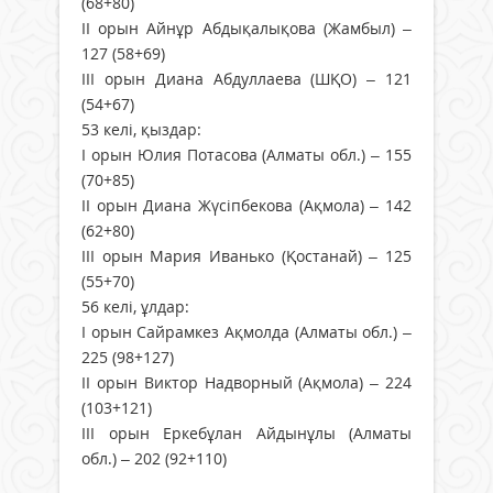
(68+80)
II орын Айнұр Абдықалықова (Жамбыл) –
127 (58+69)
III орын Диана Абдуллаева (ШҚО) – 121
(54+67)
53 келі, қыздар:
I орын Юлия Потасова (Алматы обл.) – 155
(70+85)
II орын Диана Жүсіпбекова (Ақмола) – 142
(62+80)
III орын Мария Иванько (Қостанай) – 125
(55+70)
56 келі, ұлдар:
I орын Сайрамкез Ақмолда (Алматы обл.) –
225 (98+127)
II орын Виктор Надворный (Ақмола) – 224
(103+121)
III орын Еркебұлан Айдынұлы (Алматы
обл.) – 202 (92+110)