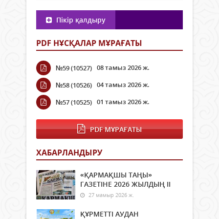
Пікір қалдыру
PDF НҰСҚАЛАР МҰРАҒАТЫ
08 тамыз 2026 ж.
№59 (10527)
04 тамыз 2026 ж.
№58 (10526)
01 тамыз 2026 ж.
№57 (10525)
PDF МҰРАҒАТЫ
ХАБАРЛАНДЫРУ
«ҚАРМАҚШЫ ТАҢЫ»
ГАЗЕТІНЕ 2026 ЖЫЛДЫҢ ІI
27 мамыр 2026 ж.
ҚҰРМЕТТІ АУДАН