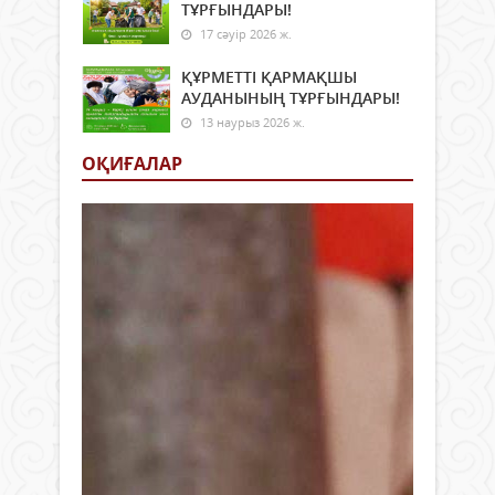
ТҰРҒЫНДАРЫ!
17 сәуір 2026 ж.
ҚҰРМЕТТІ ҚАРМАҚШЫ
АУДАНЫНЫҢ ТҰРҒЫНДАРЫ!
13 наурыз 2026 ж.
ОҚИҒАЛАР