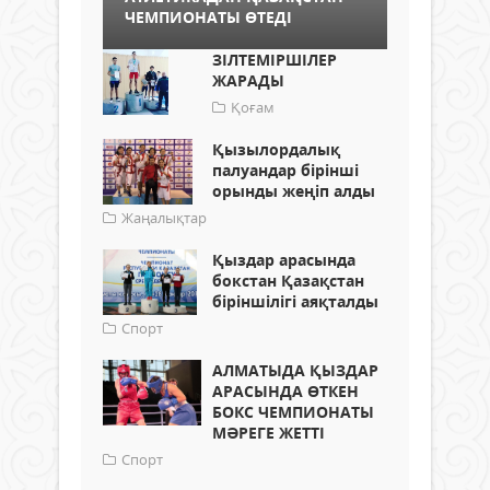
ЧЕМПИОНАТЫ ӨТЕДІ
ЗІЛТЕМІРШІЛЕР
ЖАРАДЫ
Қоғам
Қызылордалық
палуандар бірінші
орынды жеңіп алды
Жаңалықтар
Қыздар арасында
бокстан Қазақстан
біріншілігі аяқталды
Спорт
АЛМАТЫДА ҚЫЗДАР
АРАСЫНДА ӨТКЕН
БОКС ЧЕМПИОНАТЫ
МӘРЕГЕ ЖЕТТІ
Спорт