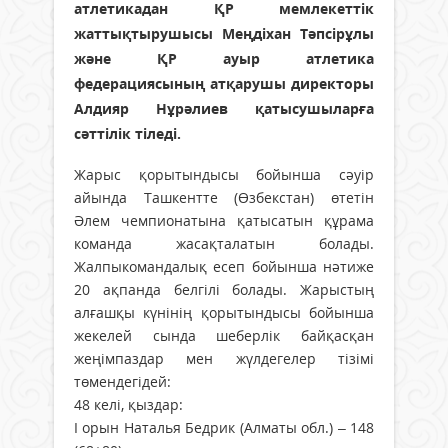
атлетикадан ҚР мемлекеттік
жаттықтырушысы Меңдіхан Тәпсірұлы
және ҚР ауыр атлетика
федерациясының атқарушы директоры
Алдияр Нұрәлиев қатысушыларға
сәттілік тіледі.
Жарыс қорытындысы бойынша сәуір
айында Ташкентте (Өзбекстан) өтетін
Әлем чемпионатына қатысатын құрама
команда жасақталатын болады.
Жалпыкомандалық есеп бойынша нәтиже
20 ақпанда белгілі болады. Жарыстың
алғашқы күнінің қорытындысы бойынша
жекелей сында шеберлік байқасқан
жеңімпаздар мен жүлдегелер тізімі
төмендегідей:
48 келі, қыздар:
I орын Наталья Бедрик (Алматы обл.) – 148