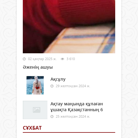
02 қаңтар 2025 ж.
3 610
Әженің ашуы
Ақсұлу
29 желтоқсан 2024 ж.
Ақтау маңында құлаған
ұшақта Қазақстанның 6
25 желтоқсан 2024 ж.
СҰХБАТ