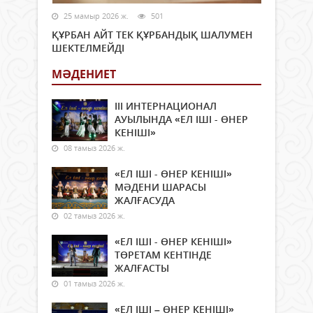
25 мамыр 2026 ж.
501
ҚҰРБАН АЙТ ТЕК ҚҰРБАНДЫҚ ШАЛУМЕН
ШЕКТЕЛМЕЙДІ
МӘДЕНИЕТ
ІІІ ИНТЕРНАЦИОНАЛ
АУЫЛЫНДА «ЕЛ ІШІ - ӨНЕР
КЕНІШІ»
08 тамыз 2026 ж.
«ЕЛ ІШІ - ӨНЕР КЕНІШІ»
МӘДЕНИ ШАРАСЫ
ЖАЛҒАСУДА
02 тамыз 2026 ж.
«ЕЛ ІШІ - ӨНЕР КЕНІШІ»
ТӨРЕТАМ КЕНТІНДЕ
ЖАЛҒАСТЫ
01 тамыз 2026 ж.
«ЕЛ ІШІ – ӨНЕР КЕНІШІ»