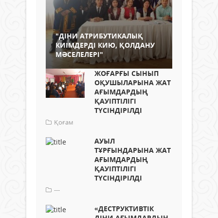
"ДІНИ АТРИБУТИКАЛЫҚ
КИІМДЕРДІ КИЮ, ҚОЛДАНУ
МӘСЕЛЕЛЕРІ"
ЖОҒАРҒЫ СЫНЫП
ОҚУШЫЛАРЫНА ЖАТ
АҒЫМДАРДЫҢ
ҚАУІПТІЛІГІ
ТҮСІНДІРІЛДІ
Қоғам
АУЫЛ
ТҰРҒЫНДАРЫНА ЖАТ
АҒЫМДАРДЫҢ
ҚАУІПТІЛІГІ
ТҮСІНДІРІЛДІ
---
«ДЕСТРУКТИВТІК
ДІНИ АҒЫМДАРДЫҢ