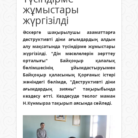
жұмыстары
жүргізілді
Әскерге шақырылушы азаматтарға
деструктивті діни ағымдардың алдын
алу мақсатында түсіндірме жұмыстары
жүргізілді. "Дін мәселелерін зерттеу
орталығы" Байқоңыр қалалық
бөлімшесінің ұйымдастыруымен
Байқоңыр қаласының Қорғаныс істері
жөніндегі бөлімде, "Деструктивті діни
ағымдардың зияны" тақырыбында
кездесу өтті. Кездесуде теолог маман
Н.Күнмырза тақырып аясында сөйледі.