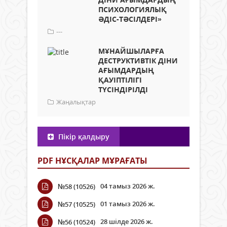
ПСИХОЛОГИЯЛЫҚ
ӘДІС-ТӘСІЛДЕРІ»
---
МҰНАЙШЫЛАРҒА
ДЕСТРУКТИВТІК ДІНИ
АҒЫМДАРДЫҢ
ҚАУІПТІЛІГІ
ТҮСІНДІРІЛДІ
Жаңалықтар
Пікір қалдыру
PDF НҰСҚАЛАР МҰРАҒАТЫ
04 тамыз 2026 ж.
№58 (10526)
01 тамыз 2026 ж.
№57 (10525)
28 шілде 2026 ж.
№56 (10524)