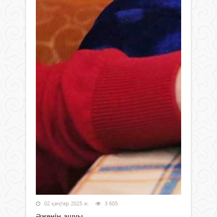
02 қаңтар 2025 ж.
3 605
Әженің ашуы