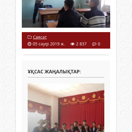
Саясат
05 сәуір 2019 ж.
2 837
0
ҰҚСАС ЖАҢАЛЫҚТАР: