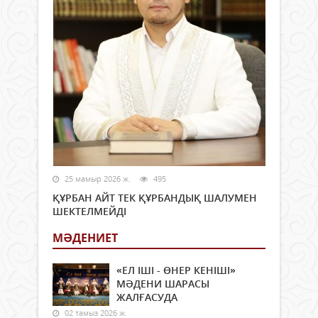
25 мамыр 2026 ж.
495
ҚҰРБАН АЙТ ТЕК ҚҰРБАНДЫҚ ШАЛУМЕН
ШЕКТЕЛМЕЙДІ
МӘДЕНИЕТ
«ЕЛ ІШІ - ӨНЕР КЕНІШІ»
МӘДЕНИ ШАРАСЫ
ЖАЛҒАСУДА
02 тамыз 2026 ж.