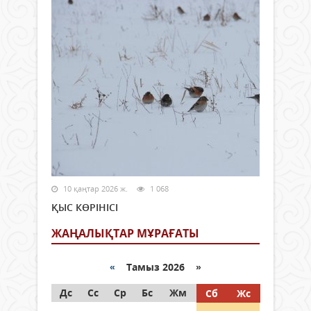
10 қаңтар 2026 ж.
1 068
ҚЫС КӨРІНІСІ
ЖАҢАЛЫҚТАР МҰРАҒАТЫ
«
Тамыз 2026 »
Дс
Сс
Ср
Бс
Жм
Сб
Жс