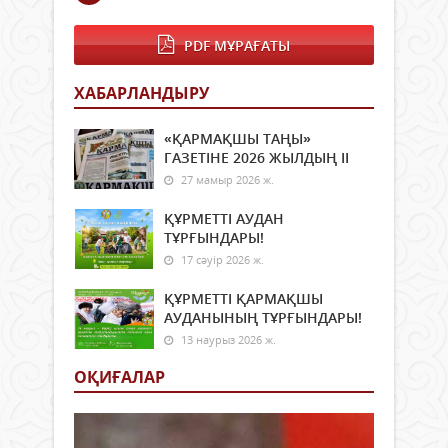
PDF МҰРАҒАТЫ
ХАБАРЛАНДЫРУ
«ҚАРМАҚШЫ ТАҢЫ»
ГАЗЕТІНЕ 2026 ЖЫЛДЫҢ ІI
27 мамыр 2026 ж.
ҚҰРМЕТТІ АУДАН
ТҰРҒЫНДАРЫ!
17 сәуір 2026 ж.
ҚҰРМЕТТІ ҚАРМАҚШЫ
АУДАНЫНЫҢ ТҰРҒЫНДАРЫ!
13 наурыз 2026 ж.
ОҚИҒАЛАР