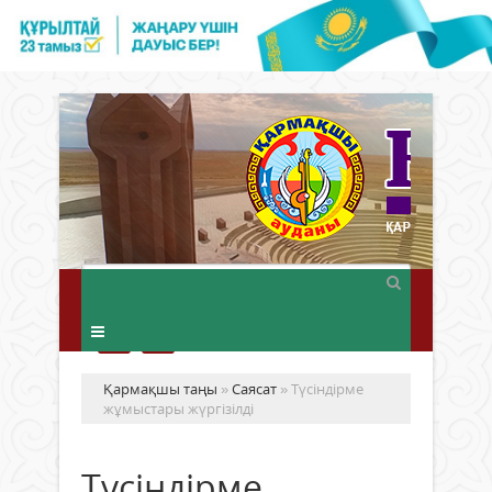
Қармақшы таңы
»
Саясат
» Түсіндірме
жұмыстары жүргізілді
Түсіндірме