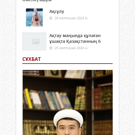
Ақсұлу
29 желтоқсан 2024 ж.
Ақтау маңында құлаған
ұшақта Қазақстанның 6
25 желтоқсан 2024 ж.
СҰХБАТ