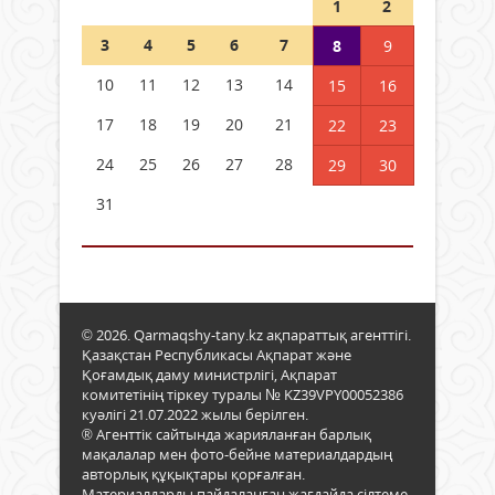
1
2
3
4
5
6
7
8
9
10
11
12
13
14
15
16
17
18
19
20
21
22
23
24
25
26
27
28
29
30
31
© 2026. Qarmaqshy-tany.kz ақпараттық агенттігі.
Қазақстан Республикасы Ақпарат және
Қоғамдық даму министрлігі, Ақпарат
комитетінің тіркеу туралы № KZ39VPY00052386
куәлігі 21.07.2022 жылы берілген.
® Агенттік сайтында жарияланған барлық
мақалалар мен фото-бейне материалдардың
авторлық құқықтары қорғалған.
Материалдарды пайдаланған жағдайда сілтеме