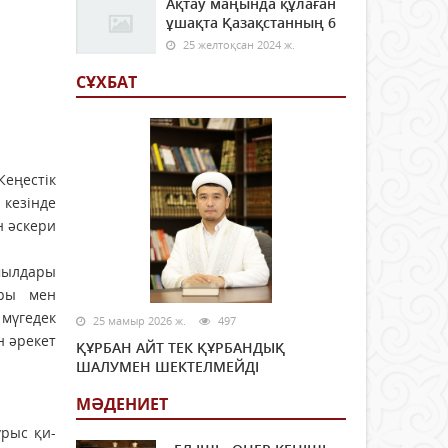
Ақтау маңында құлаған
ұшақта Қазақстанның 6
25 желтоқсан 2024 ж.
СҰХБАТ
еңестік
кезiнде
н әскери
мылдары
ары мен
 мүгедек
25 мамыр 2026 ж.
497
н әрекет
ҚҰРБАН АЙТ ТЕК ҚҰРБАНДЫҚ
ШАЛУМЕН ШЕКТЕЛМЕЙДІ
МӘДЕНИЕТ
ұрыс қи­