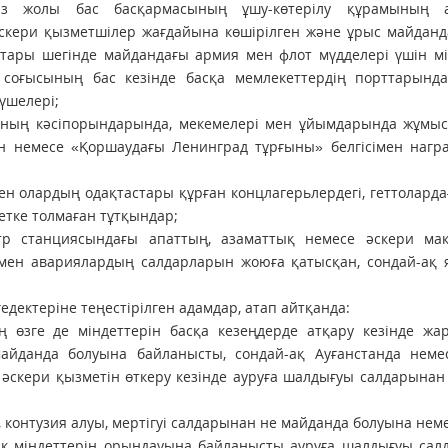
iз жолы бас бас­қар­масының ұшу-көтерілу құрамының а
скери қызметшiлер жағдайына көшiрiлген және ұрыс майдан
тары шегiнде майдандағы армия мен флот мүдделерi үшін мi
соғысы­ның бас кезiнде басқа мемлекеттердiң порт­та­рында
үшелерi;
аның кәсiпорындарында, мекемелерi мен ұйымдарында жұмыс 
н немесе «Қоршаудағы Ленинград тұрғыны» белгiсiмен награ
мен олардың одақтастары құрған концлагерьлердегі, геттолард
етке толмаған тұтқындар;
р станциясындағы апаттың, азаматтық немесе әскери мақ
 мен авария­лардың салдарларын жоюға қатысқан, сондай-ақ
едектеріне теңестірілген адамдар, атап айтқанда:
ң өзге де мiндеттерiн басқа кезең­дерде атқару кезiнде жа
майданда болуына байланысты, сондай-ақ Ауғанстанда неме
әскери қызметiн өткеру кезiнде ауруға шалдығуы салдарынан 
, контузия алуы, мертігуі салда­рынан не майданда болуына нем
ттік мiндеттерiн орындауына байла­нысты ауруға шалдығуы са