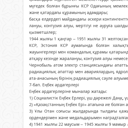
мүгедек болған бұрынғы КСР Одағының мемлеке
және қатардағы құрамының адамдары;
басқа елдердегі майдандағы әскери кон­­­тингент
лануы, контузия алуы, мертігуі не ауру­ға шал
қыз­метшiлер;
1944 жылғы 1 қаңтар – 1951 жылғы 31 желтоқсан
КСР, Эстония КСР аумағында болған халық­
жауынгерлерi мен командалық құрамы қатарындағ
атқару кезiнде жаралануы, контузия алуы немесе
Чернобыль атом электр станциясындағы апатты
радиа­циялық апаттар мен авариялардың, ядрол
ата-анасының бiрiнiң радиациялық сәуле алуым
7-бап. Еңбек ардагерлері
Еңбек ардагерлеріне мыналар жатады:
1) Социалистік Еңбек Ерлері, үш дәрежелі Даңқ, 
2) «Қазақстанның Еңбек Ері» атағына ие болған 
3) Ұлы Отан соғысы жылдарында тылдағы қажы
ордендерімен және медальдарымен наградталға
4) 1941 жылғы 22 маусым – 1945 жылғы 9 мамыр 