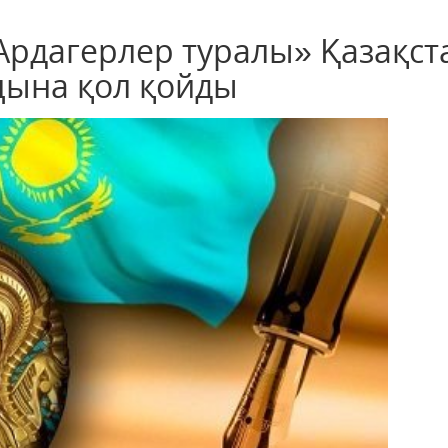
рдагерлер туралы» Қазақст
ңына қол қойды