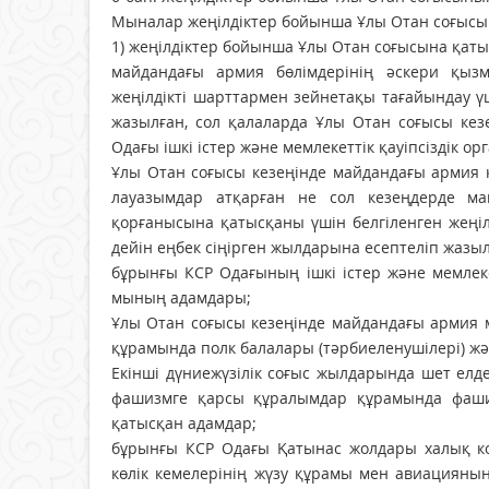
Мыналар жеңілдіктер бойынша Ұлы Отан соғысын
1) жеңілдіктер бойынша Ұлы Отан соғы­сына қаты
майдандағы армия бөлiмдерiнің әскери қызм
жеңiлдiкті шарттармен зейнетақы тағайындау ү
жазылған, сол қа­лаларда Ұлы Отан соғысы кез
Одағы iшкi iстер және мем­лекеттiк қауiпсiздi
Ұлы Отан соғысы кезеңінде майдандағы армия 
лауа­зым­дар атқарған не сол кезеңдерде май
қорғанысына қатыс­қаны үшін белгiленген жеңi
дейiн еңбек сіңірген жыл­дарына есептеліп жазы
бұрынғы КСР Одағының iшкi iстер және мемлеке
мының адамдары;
Ұлы Отан соғысы кезеңінде майдандағы армия м
құрамында полк балалары (тәрбиеленушiлерi) жә
Екiншi дүниежүзiлiк соғыс жылдарында шет елд
фашизмге қарсы құралымдар құрамында фаши
қатысқан адамдар;
бұрынғы КСР Одағы Қатынас жолдары халық ко
көлiк кеме­лерiнiң жүзу құрамы мен авиацияны