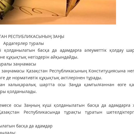
ТАН РЕСПУБЛИКАСЫНЫҢ ЗАҢЫ
Ардагерлер туралы
 қолданылатын басқа да адамдарға әлеуметтік қолдау ша
әне құқықтық негіздерін айқындайды.
туралы заңнамасы
заңнамасы Қазақстан Рес­пуб­ликасының Конституциясына негі
ге де нормативтік құқықтық актілерінен тұрады.
аған халықаралық шартта осы Заңда қамтылғаннан өзге қа
ары қолданылады.
емесе осы Заңның күші қолданылатын басқа да адамдарға 
 Қазақстан Республикасында тұрақты тұратын шетел­діктер
нылатын басқа да адамдар
нылады: