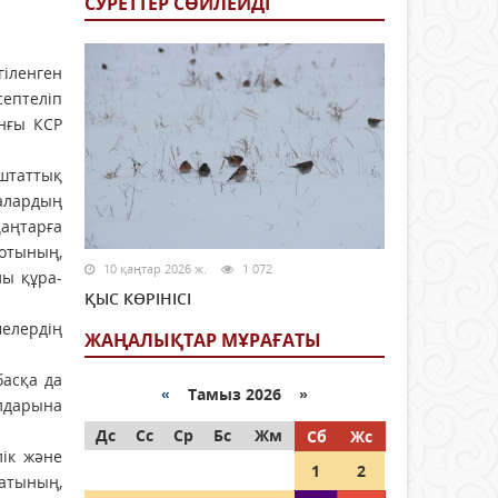
СУРЕТТЕР СӨЙЛЕЙДI
iленген
септеліп
ынғы КСР
 штаттық
лалардың
қаңтарға
лотының,
10 қаңтар 2026 ж.
1 072
лы құра­
ҚЫС КӨРІНІСІ
мелердiң
ЖАҢАЛЫҚТАР МҰРАҒАТЫ
басқа да
«
Тамыз 2026 »
лдарына
Дс
Сс
Ср
Бс
Жм
Сб
Жс
iк және
1
2
иатының,