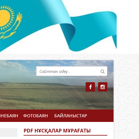
ЙНЕБАЯН
ФОТОБАЯН
БАЙЛАНЫСТАР
PDF НҰСҚАЛАР МҰРАҒАТЫ