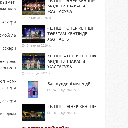
«ЕЛ ІШІ - ӨНЕР КЕНІШІ»
 қызмет­
МӘДЕНИ ШАРАСЫ
мамандар
ЖАЛҒАСУДА
02 тамыз 2026 ж.
 әскери
«ЕЛ ІШІ - ӨНЕР КЕНІШІ»
ТӨРЕТАМ КЕНТІНДЕ
омобиль
ЖАЛҒАСТЫ
01 тамыз 2026 ж.
 әскери
«ЕЛ ІШІ – ӨНЕР КЕНІШІ»
 не ұрыс
МӘДЕНИ ШАРАСЫ
ЖАЛҒАСУДА
дарымен
25 шілде 2026 ж.
егі мем­
Бас жүлдені иеленді!
 әскери
24 шілде 2026 ж.
ң әскери
«ЕЛ ІШІ – ӨНЕР КЕНІШІ»
18 шілде 2026 ж.
СР Одағы