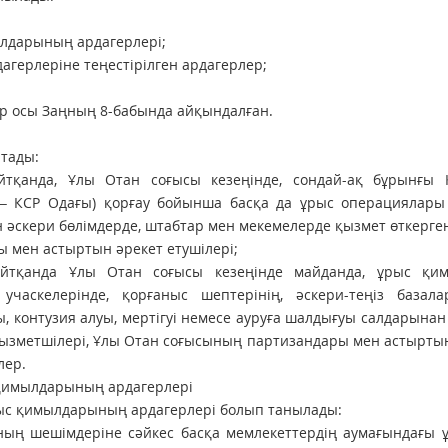
ылдарының ардагерлері;
агерлеріне теңестірілген арда­герлер;
р осы Заңның 8-бабында айқындалған.
атады:
тқанда, Ұлы Отан соғысы кезеңінде, сондай-ақ бұрынғы К
 – КСР Одағы) қорғау бойынша басқа да ұрыс операциялары 
әскери бөлiм­дерде, штабтар мен мекемелерде қыз­мет өт­керге
 мен астыртын әрекет етушiлерi;
айтқанда Ұлы Отан соғысы кезеңінде майданда, ұрыс қи
часкелерінде, қорғаныс шептерiнің, әскери-теңiз базал
контузия алуы, мертігуі немесе ауруға шалдығуы салдарынан
қызметшiлерi, Ұлы Отан соғысының партизандары мен астырты
лер.
 қимылдарының ардагер­лері
рыс қимылдарының ардагерлері болып танылады:
ның шешiмдерiне сәйкес бас­қа мемлекеттердiң аумағындағы 