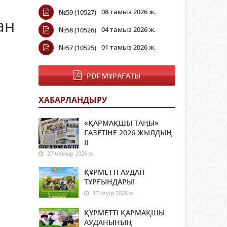
08 тамыз 2026 ж.
№59 (10527)
ан
04 тамыз 2026 ж.
№58 (10526)
01 тамыз 2026 ж.
№57 (10525)
PDF МҰРАҒАТЫ
ХАБАРЛАНДЫРУ
«ҚАРМАҚШЫ ТАҢЫ»
ГАЗЕТІНЕ 2026 ЖЫЛДЫҢ
ІI
27 мамыр 2026 ж.
ҚҰРМЕТТІ АУДАН
ТҰРҒЫНДАРЫ!
17 сәуір 2026 ж.
ҚҰРМЕТТІ ҚАРМАҚШЫ
АУДАНЫНЫҢ