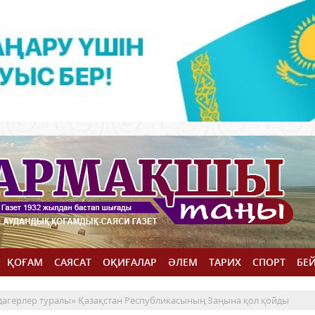
ҚОҒАМ
САЯСАТ
ОҚИҒАЛАР
ӘЛЕМ
ТАРИХ
СПОРТ
БЕ
агерлер туралы» Қазақстан Республикасының Заңына қол қойды