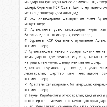
мыл­дарына қатысқан Кеңес Армия­сының, Әскери-
шiлерi, бұрынғы КСР Одағы Iшкi iстер минис­тр
мен кеңес­шiлердi қоса алғанда);
2) оқу жиындарына шақырылған және Ауғанс
мiндеттiлер;
3) Ауғанстанға ұрыс қимылдары жүрiп жат
батальондарының әскери қызметшiлерi;
4) бұрынғы КСР Одағының аумағынан Ауғанс
қызметшiлерi;
5) Ауғанстандағы кеңестік әскери контин­гентк
қимылдарын қамтамасыз етуге қатысқаны ү
наградталған жұмысшылар мен қызметшiлер;
6) Тәжікстан-Ауғанстан учаскесінде Тә­уелсіз М
лекетаралық шарттар мен келісімдерге сәй
қызметшілері;
7) Ирактағы халықаралық бітімгершілік операц
қызмет­шілері;
8) Таулы Қарабахтағы этносаралық қақ­тығысты 
іш­кі іс­тер және мемлекеттік қауіпсіздік орган
6-бап. Жеңілдіктер бойынша Ұлы Отан соғысының