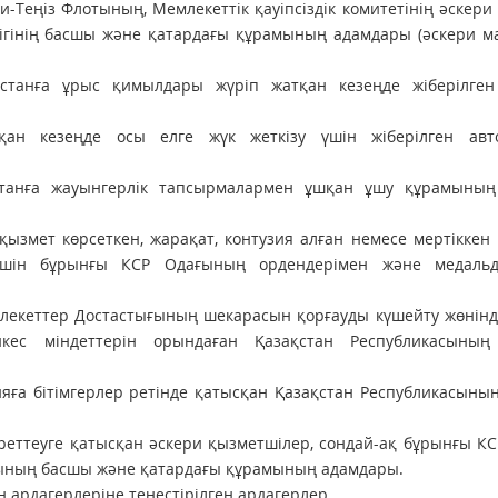
Теңiз Флотының, Мемле­кеттiк қа­уiпсiздiк комитетiнiң әскери
лiгiнiң басшы және қатардағы құра­мы­ның адамдары (әскери 
танға ұрыс қимылдары жүрiп жатқан кезеңде жiберiлген
қан кезеңде осы елге жүк жеткiзу үшiн жiберiлген авт
танға жауынгерлiк тапсырмалармен ұшқан ұшу құрамының
е қызмет көрсеткен, жарақат, контузия алған немесе мертіккен
шін бұрынғы КСР Одағының ордендерiмен және медаль­
емлекеттер Достастығының ше­кара­сын қорғауды күшейту жөнінд
кес міндеттерін орындаған Қазақстан Респуб­ликасының
ияға бітімгерлер ретінде қатысқан Қазақстан Республикасыны
реттеуге қатысқан әскери қызмет­шілер, сондай-ақ бұрынғы К
­дары­ның басшы және қатардағы құрамының адамдары.
 ардагерлеріне теңестірілген ардагерлер