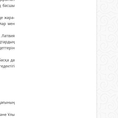
ың басшы
 жа­ра­­
ылар мен
, Латвия
дтардың
деттерiн
басқа да
едектігі
дағының
және Ұлы