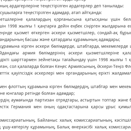
ың ардагерлеріне теңестірілген ардагерлер деп танылады:
сушыларға теңестірілген адам­дар, атап айтқанда:
етшілеріне қалалардың қорғанысына қатысқаны үшін белг
шiн 1998 жылғы 1 қаңтарға дейiн еңбек сіңірген жылдарына е
еңінде қыз­мет өткерген әскери қызметшiлер, сондай-ақ бұр
к органдарының басшы және қатардағы құрамының адамдары;
құрамына кiрген әскери бөлiмдерде, штабтарда, мекемелерде
­дан­дағы армия бөлiмдерiнің әскери қыз­мет­шіле­ріне қа
лдiкті шарт­тармен зейнетақы тағайындау үшiн 1998 жылғы 1 
лған, сол қала­ларда болған Кеңес Армиясының, Әскери-Теңiз Ф
ттiк қауiпсiздiк әскерлерi мен органдарының еріктi жалдама
ен флоттың құрамына кiрген бөлiм­дердiң, штабтар мен меке
не юнгалар ретiнде болған адамдар;
ердiң аумағында партизан отрядтары, астыртын топтар және 
стiк Германия мен оның одақтастарына қарсы ұрыс қимы
миссариатының, Байланыс халық комис­сариатының, кәсiпшiл
ң ұшу-көтерілу құрамының, Балық өнеркәсiбi халық комиссар