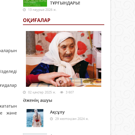
ТҰРҒЫНДАРЫ!
13 наурыз 2026 ж.
ОҚИҒАЛАР
раларын
з­деледі
ғидалар
02 қаңтар 2025 ж.
3 607
Әженің ашуы
жататын
Ақсұлу
ге және
29 желтоқсан 2024 ж.