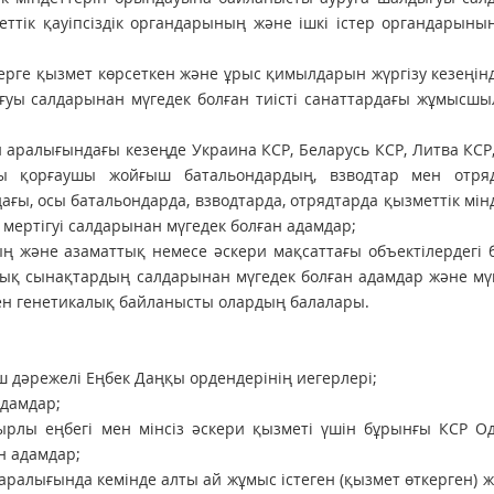
ттік қауіпсіздік органдарының және ішкі істер органдарын
терге қызмет көрсеткен және ұрыс қи­мылдарын жүргiзу кезеңiнде
дығуы салдарынан мүгедек болған тиiстi са­наттардағы жұмысш
 аралығындағы кезеңде Украина КСР, Беларусь КСР, Литва КСР
ты қорғаушы жойғыш батальондардың, взвод­тар мен отря
ы, осы батальондарда, взводтарда, отрядтарда қызметтік мiн
 мертігуі салдарынан мүгедек болған адамдар;
ң және азаматтық немесе әскери мақсаттағы объектiлердегi 
ық сынақтардың салдарынан мүгедек болған адамдар және мүг
ен генети­калық байланысты олардың балалары.
үш дәрежелі Еңбек Даңқы ордендерінің иегерлері;
адамдар;
рлы еңбегі мен мінсіз әскери қызметі үшін бұрынғы КСР О
н адамдар;
аралығында кемiнде алты ай жұмыс iстеген (қызмет өткерген) 