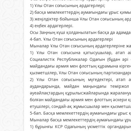
1) Ұлы Отан соғысының ардагерлері;
2) басқа мемлекеттердiң аумағындағы ұрыс қим
3) жеңілдіктер бойынша Ұлы Отан соғы­сының ард
4) еңбек ардагерлері.
Осы Заңның күші қолданылатын басқа да адамда
4-бап. Ұлы Отан соғысының ардагерлері
Мыналар Ұлы Отан соғысының арда­гер­леріне ж
1) Ұлы Отан соғысына қатысушылар, атап ай
Социалистік Республикалар Одағын (бұдан әрі
майдандағы армия мен флоттың құрамына кiрген 
қызметшiлер, Ұлы Отан соғы­сының партизандары
2) Ұлы Отан соғысының мүгедектері, атап 
аудандарында, майдан маңындағы темiржол у
әуеайлақтардың құрылысжайларында жаралануы, 
болған майдандағы армия мен флоттың әскери 
етушiлерi, сондай-ақ жұмысшылар мен қызметшi
5-бап. Басқа мемлекеттердiң аума­ғын­дағы ұрыс
Мыналар басқа мемлекеттердiң аума­ғындағы ұ
1) бұрынғы КСР Одағының үкiметтік органдары