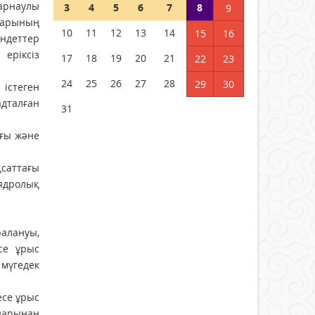
р­наулы
3
4
5
6
7
8
9
дарының
10
11
12
13
14
15
16
ндеттер
 еріксіз
17
18
19
20
21
22
23
24
25
26
27
28
29
30
iстеген
дталған
31
ағы және
саттағы
 ядролық
ралануы,
се ұрыс
мүге­дек
есе ұрыс
лдарынан