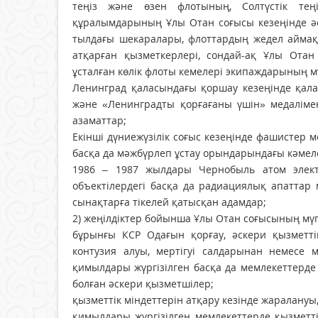
теңiз және өзен флотының, Солтүстiк тең
құралымдарының Ұлы Отан соғысы кезеңінде ә
тыл­дағы шекаралары, флоттардың жедел аймақ
атқарған қызметкерлерi, сондай-ақ Ұлы Отан 
ұсталған көлiк флоты кеме­лерi экипаждарының м
Ленинград қаласындағы қоршау кезеңінде қал
және «Ле­нинградты қорғағаны үшiн» медалiме
азаматтар;
Екiншi дүниежүзiлiк соғыс кезеңiнде фашистер 
басқа да мәжбүрлеп ұстау орындарындағы кәме­л
1986 – 1987 жылдары Чернобыль атом элект
объектiлердегi басқа да радиациялық апаттар
сынақтарға тiкелей қа­тыс­қан адамдар;
2) жеңілдіктер бойынша Ұлы Отан соғы­сының мүг
бұрынғы КСР Одағын қорғау, әскери қыз­меттi
контузия алуы, мертігуі салдарынан немесе 
қимылдары жүргiзiлген басқа да мемлекеттерде 
болған әскери қызметшiлер;
қызметтік мiндеттерiн атқару кезiнде жаралануы
қимыл­дары жүргiзiлген мемлекеттерде қыз­­ме