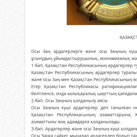
ҚАЗАҚС
Осы Заң ардагерлерге және осы Заңның күші
ұсынудың ұйымдас­т­ы­рушылық, экономикалық ж
1-бап. Қазақстан Республикасының ардагерлер 
Қазақстан Республикасының ардагерлер туралы 
және осы Заң мен Қазақстан Респуб­ликасының өз
Егер Қазақстан Республикасы ратифи­кациял
белгiленсе, онда халықаралық шарттың қағидал
2-бап. Осы Заңның қолданылу аясы
Осы Заңның күші ардагерлер деп танылған н
Қазақстан Рес­пуб­ликасының азаматтарына,
азаматтығы жоқ адамдарға қолданылады.
3-бап. Ардагерлер және осы Заңның кү­ші қолда
Осы Заңға сәйкес мыналар ардагерлер болып та