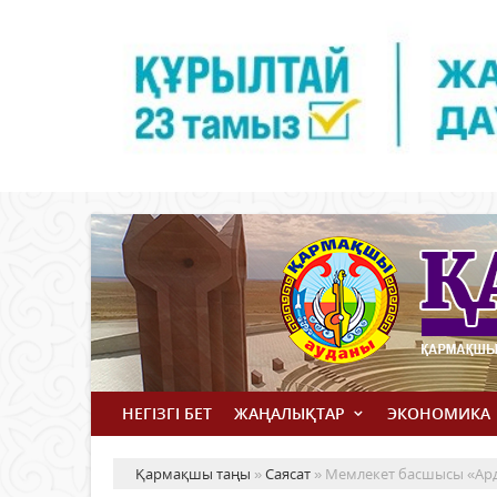
НЕГІЗГІ БЕТ
ЖАҢАЛЫҚТАР
ЭКОНОМИКА
Қармақшы таңы
»
Саясат
» Мемлекет басшысы «Ард