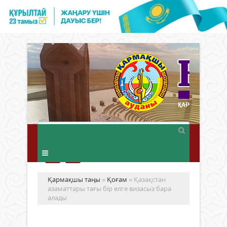
Қармақшы таңы
»
Қоғам
» Қазақстан
азаматтары тағы бір елге визасыз бара
алады