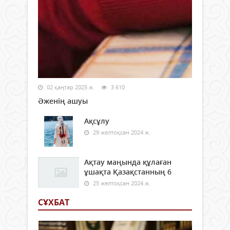
02 қаңтар 2025 ж.
3 610
Әженің ашуы
Ақсұлу
29 желтоқсан 2024 ж.
Ақтау маңында құлаған
ұшақта Қазақстанның 6
25 желтоқсан 2024 ж.
СҰХБАТ