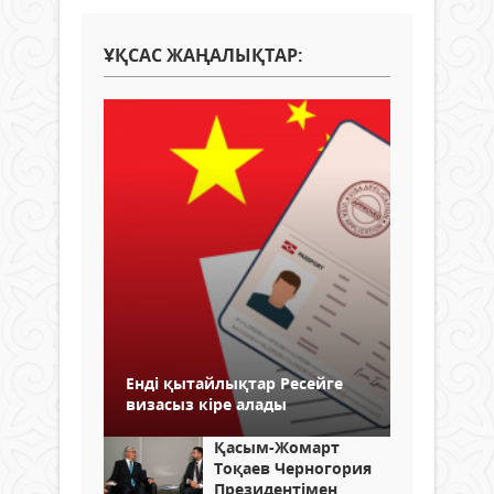
ҰҚСАС ЖАҢАЛЫҚТАР:
Енді қытайлықтар Ресейге
визасыз кіре алады
Қасым-Жомарт
Тоқаев Черногория
Президентімен