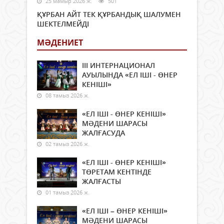
25 мамыр 2026 ж.
501
ҚҰРБАН АЙТ ТЕК ҚҰРБАНДЫҚ ШАЛУМЕН
ШЕКТЕЛМЕЙДІ
МӘДЕНИЕТ
ІІІ ИНТЕРНАЦИОНАЛ
АУЫЛЫНДА «ЕЛ ІШІ - ӨНЕР
КЕНІШІ»
08 тамыз 2026 ж.
«ЕЛ ІШІ - ӨНЕР КЕНІШІ»
МӘДЕНИ ШАРАСЫ
ЖАЛҒАСУДА
02 тамыз 2026 ж.
«ЕЛ ІШІ - ӨНЕР КЕНІШІ»
ТӨРЕТАМ КЕНТІНДЕ
ЖАЛҒАСТЫ
01 тамыз 2026 ж.
«ЕЛ ІШІ – ӨНЕР КЕНІШІ»
МӘДЕНИ ШАРАСЫ