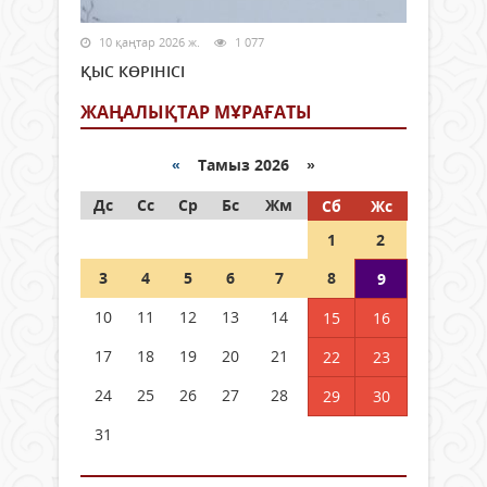
10 қаңтар 2026 ж.
1 077
ҚЫС КӨРІНІСІ
ЖАҢАЛЫҚТАР МҰРАҒАТЫ
«
Тамыз 2026 »
Дс
Сс
Ср
Бс
Жм
Сб
Жс
1
2
3
4
5
6
7
8
9
10
11
12
13
14
15
16
17
18
19
20
21
22
23
24
25
26
27
28
29
30
31