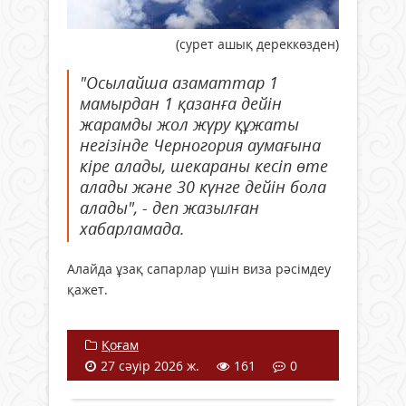
(сурет ашық дереккөзден)
"Осылайша азаматтар 1
мамырдан 1 қазанға дейін
жарамды жол жүру құжаты
негізінде Черногория аумағына
кіре алады, шекараны кесіп өте
алады және 30 күнге дейін бола
алады", - деп жазылған
хабарламада.
Алайда ұзақ сапарлар үшін виза рәсімдеу
қажет.
Қоғам
27 сәуір 2026 ж.
161
0