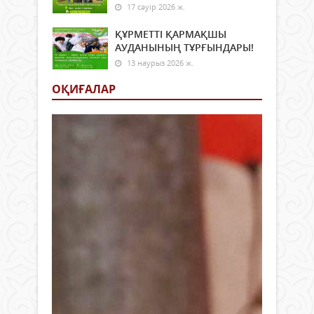
17 сәуір 2026 ж.
ҚҰРМЕТТІ ҚАРМАҚШЫ
АУДАНЫНЫҢ ТҰРҒЫНДАРЫ!
13 наурыз 2026 ж.
ОҚИҒАЛАР