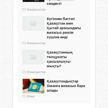
кездесті
Жаңалықтар
Бүгіннен бастап
Қазақстан мен
Қытай арасындағы
визасыз режім
күшіне енді
Жаңалықтар
Қазақстанның
төлқұжаты
қаншалықты
мықты?
Жаңалықтар
Қазақстандықтар
Оманға визасыз бара
алады
Әлем