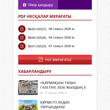
Пікір қалдыру
PDF НҰСҚАЛАР МҰРАҒАТЫ
08 тамыз 2026 ж.
№59 (10527)
04 тамыз 2026 ж.
№58 (10526)
01 тамыз 2026 ж.
№57 (10525)
PDF МҰРАҒАТЫ
ХАБАРЛАНДЫРУ
«ҚАРМАҚШЫ ТАҢЫ»
ГАЗЕТІНЕ 2026 ЖЫЛДЫҢ ІI
27 мамыр 2026 ж.
ҚҰРМЕТТІ АУДАН
ТҰРҒЫНДАРЫ!