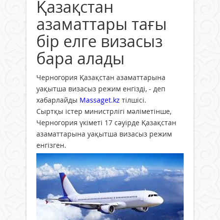
Қазақстан
азаматтары тағы
бір елге визасыз
бара алады
Черногория Қазақстан азаматтарына
уақытша визасыз режим енгізді, - деп
хабарлайды
Massaget.kz
тілшісі.
Сыртқы істер министрлігі мәліметінше,
Черногория үкіметі 17 сәуірде Қазақстан
азаматтарына уақытша визасыз режим
енгізген.