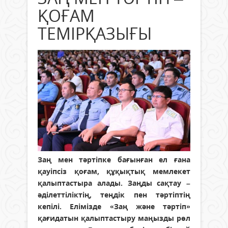
ҚОҒАМ
ТЕМІРҚАЗЫҒЫ
Заң мен тәртіпке бағынған ел ғана
қауіпсіз қоғам, құқықтық мемлекет
қалыптастыра алады. Заңды сақтау –
әділеттіліктің, теңдік пен тәртіптің
кепілі. Елімізде «Заң және тәртіп»
қағидатын қалыптастыру маңызды рөл