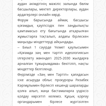
аудан әкімдігінің мәжіліс залында бөлім
басшылары, мектеп директорлары, аудан
ардагерлері онлайн көрді.
Форум барысында аймақ басшысы
қоғамдық қауіпсіздік пен заңдылықты
қамтамасыз ету бағытында атқарылған
жұмыстарға тоқталып, алдағы бірлескен
маңызды міндеттерді айқындады.
– Биыл 1 сәуірде Үкімет қаулысымен
«Қоғамда заң мен тәртіп идеологиясын
ілгерілету жөніндегі 2025-2030 жылдарға
арналған тұжырымдама» бекітіліп, нақты
міндеттер белгіленді.
Өңірімізде «Заң мен Тәртіп» қағидасын
іске асыруда облыс прокуроры Ризабек
Кәрімұлымен бірлесіп кешенді шараларды
қолға алып, жаңа бастамаларға үздіксіз
қолдау көрсетіп келеміз. Құқық қорғау
органдарымен бірлесе жүргізілген