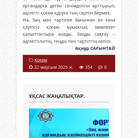
органдарға деген сенімділігін арттырып,
әділетті қоғам құруға тың серпін бермек.
Иә, Заң мен тәртіпке бағынған ел ғана
қауіпсіз қоғам, құқықтық мемлекет
қалыптастыра алады. Заңды сақтау –
әділеттіліктің, теңдік пен тәртіптің кепілі.
Ақнұр САҒЫНТАЙ
Қоғам
22 маусым 2025 ж.
354
0
ҰҚСАС ЖАҢАЛЫҚТАР: