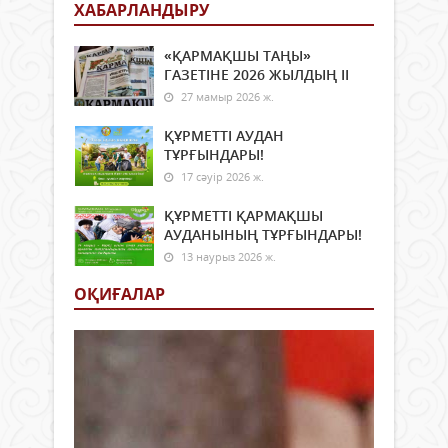
ХАБАРЛАНДЫРУ
«ҚАРМАҚШЫ ТАҢЫ»
ГАЗЕТІНЕ 2026 ЖЫЛДЫҢ ІI
27 мамыр 2026 ж.
ҚҰРМЕТТІ АУДАН
ТҰРҒЫНДАРЫ!
17 сәуір 2026 ж.
ҚҰРМЕТТІ ҚАРМАҚШЫ
АУДАНЫНЫҢ ТҰРҒЫНДАРЫ!
13 наурыз 2026 ж.
ОҚИҒАЛАР