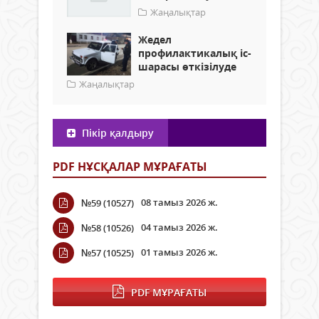
Жаңалықтар
Жедел
профилактикалық іс-
шарасы өткізілуде
Жаңалықтар
Пікір қалдыру
PDF НҰСҚАЛАР МҰРАҒАТЫ
08 тамыз 2026 ж.
№59 (10527)
04 тамыз 2026 ж.
№58 (10526)
01 тамыз 2026 ж.
№57 (10525)
PDF МҰРАҒАТЫ