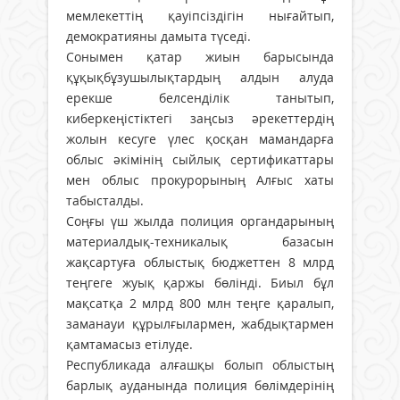
мемлекеттің қауіпсіздігін нығайтып,
демократияны дамыта түседі.
Сонымен қатар жиын барысында
құқықбұзушылықтардың алдын алуда
ерекше белсенділік танытып,
киберкеңістіктегі заңсыз әрекеттердің
жолын кесуге үлес қосқан мамандарға
облыс әкімінің сыйлық сертификаттары
мен облыс прокурорының Алғыс хаты
табысталды.
Соңғы үш жылда полиция органдарының
материалдық-техникалық базасын
жақсартуға облыстық бюджеттен 8 млрд
теңгеге жуық қаржы бөлінді. Биыл бұл
мақсатқа 2 млрд 800 млн теңге қаралып,
заманауи құрылғылармен, жабдықтармен
қамтамасыз етілуде.
Республикада алғашқы болып облыстың
барлық ауданында полиция бөлімдерінің