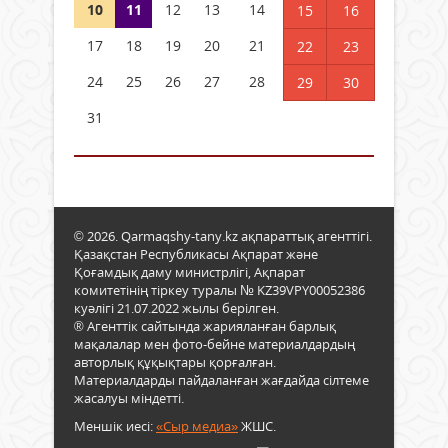
10
11
12
13
14
15
16
17
18
19
20
21
22
23
24
25
26
27
28
29
30
31
© 2026. Qarmaqshy-tany.kz ақпараттық агенттігі.
Қазақстан Республикасы Ақпарат және
Қоғамдық даму министрлігі, Ақпарат
комитетінің тіркеу туралы № KZ39VPY00052386
куәлігі 21.07.2022 жылы берілген.
® Агенттік сайтында жарияланған барлық
мақалалар мен фото-бейне материалдардың
авторлық құқықтары қорғалған.
Материалдарды пайдаланған жағдайда сілтеме
жасалуы міндетті.
Меншік иесі:
«Сыр медиа»
ЖШС.