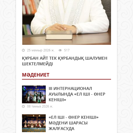
25 мамыр 2026 ж.
517
ҚҰРБАН АЙТ ТЕК ҚҰРБАНДЫҚ ШАЛУМЕН
ШЕКТЕЛМЕЙДІ
МӘДЕНИЕТ
ІІІ ИНТЕРНАЦИОНАЛ
АУЫЛЫНДА «ЕЛ ІШІ - ӨНЕР
КЕНІШІ»
08 тамыз 2026 ж.
«ЕЛ ІШІ - ӨНЕР КЕНІШІ»
МӘДЕНИ ШАРАСЫ
ЖАЛҒАСУДА