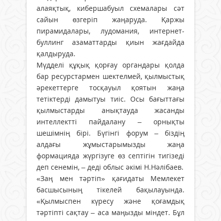
алаяқтық, кибершабуыл схемалары сәт
сайын өзгеріп жаңаруда. Қаржы
пирамидалары, лудомания, интернет-
буллинг азаматтарды қиын жағдайда
қалдыруда.
Мүдделі құқық қорғау органдары қолда
бар ресурстармен шектелмей, қылмыстық
әрекеттерге тосқауыл қоятын жаңа
тетіктерді дамытуы тиіс. Осы бағыттағы
қылмыстарды анықтауда жасанды
интеллектті пайдалану – орнықты
шешімнің бірі. Бүгінгі форум – біздің
алдағы жұмыстарымызды жаңа
формацияда жүргізуге өз септігін тигізеді
деп сенемін, – деді облыс әкімі Н.Нәлібаев.
«Заң мен тәртіп» қағидаты Мемлекет
басшысының тікелей бақылауында.
«Қылмыспен күресу және қоғамдық
тәртіпті сақтау – аса маңызды міндет. Бұл