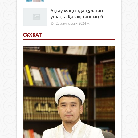
Ақтау маңында құлаған
ұшақта Қазақстанның 6
25 желтоқсан 2024 ж.
СҰХБАТ