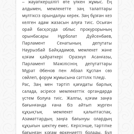
– жауапкершілігі өте үлкен жұмыс. Ең
алдымен, мемлекетте заң талаптары
мүлтіксіз орындалуы керек. Заң бұзған кез
келген адам жазасын алуға тиіс. Осыған
орай басқосуда облыс прокурорының
орынбасары Нұрболат Дүйсенбаев,
Парламент Сенатының депутаты
Наурызбай Байқадамов, мемлекет және
қоғам қайраткері Оразкүл Асанғазы,
Парламент Мәжілісінің депутаттары
Мұрат Әбенов пен Абзал Құспан сөз
сөйлеп, форум жұмысына сәттілік тіледі.
Рас, Заң мен тәртіп қағидаты барлық
салада, әсіресе мемлекеттік органдарда
үстем болуға тиіс. Жалпы, қоғам заңға
бағынғанда ғана біз айтып жүрген
құқықтық мемлекет қалыптаспақ.
Азаматтардың заңға бағынуы олардың
құқығын шектеу емес. Керісінше, тәртіпке
бағынған қоғам өркениетті болады. Бұл