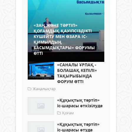
«ЗАҢ ЖӘНЕ ТӘРТІП»
ҚОҒАМДЫҚ ҚАУІПСІЗДІКТІ
КҮШЕЙТУ МЕН ӨЗАРА ІС-
ҚИМЫЛДЫҢ
БАСЫМДЫҚТАРЫ» ФОРУМЫ
ӨТТІ
«САНАЛЫ ҰРПАҚ -
БОЛАШАҚ КЕПІЛІ»
ТАҚЫРЫБЫНДА
ФОРУМ ӨТТІ
Жаңалықтар
«Құқықтық тәртіп»
іс-шарасы өткізілуде
Қоғам
«Құқықтық тәртіп»
іс-шарасы өтуде