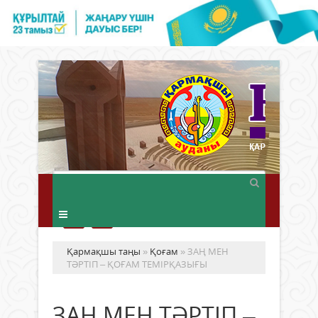
Қармақшы таңы
»
Қоғам
» ЗАҢ МЕН
ТӘРТІП – ҚОҒАМ ТЕМІРҚАЗЫҒЫ
ЗАҢ МЕН ТӘРТІП –