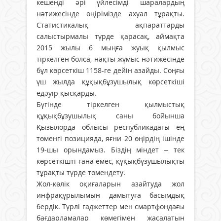
кешенді әрі үйлесімді шаралардың
нәтижесінде өңірімізде ахуал тұрақты.
Статистикалық ақпараттарды
салыстырмалы түрде қарасақ, аймақта
2015 жылы 6 мыңға жуық қылмыс
тіркелген болса, нақты жұмыс нәтижесінде
бұл көрсеткіш 1158-ге дейін азайды. Соңғы
үш жылда құқықбұзушылық көрсеткіші
едәуір қысқарды.
Бүгінде тіркелген қылмыстық
құқықбұзушылық саны бойынша
Қызылорда облысы республикадағы ең
төменгі позицияда, яғни 20 өңірдің ішінде
19-шы орындамыз. Біздің міндет – тек
көрсеткішті ғана емес, құқықбұзушылықты
тұрақты түрде төмендету.
Жол-көлік оқиғаларын азайтуда жол
инфрақұрылымын дамытуға басымдық
бердік. Түрлі гаджеттер мен смартфондағы
бағдарламалар көмегімен жасалатын