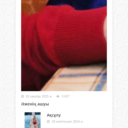
02 қаңтар 2025 ж.
3 627
Әженің ашуы
Ақсұлу
29 желтоқсан 2024 ж.