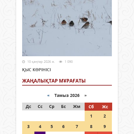
10 қаңтар 2026 ж.
1 090
ҚЫС КӨРІНІСІ
ЖАҢАЛЫҚТАР МҰРАҒАТЫ
«
Тамыз 2026 »
Дс
Сс
Ср
Бс
Жм
Сб
Жс
1
2
3
4
5
6
7
8
9