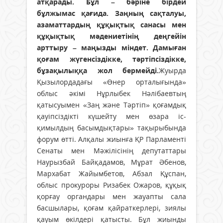
атқарады. Бұл – бәріне бірдей
бұлжымас қағида. Заңның сақталуы,
азаматтардың құқықтық санасы мен
құқықтық мәдениетінің деңгейін
арттыру – маңызды міндет. Дамыған
қоғам жүгенсіздікке, тәртіпсіздікке,
бұзақылыққа жол бермейді.
Жуырда
Қызылордадағы «Өнер орталығында»
облыс әкімі Нұрлыбек Нәлібаевтың
қатысуымен «Заң және Тәртіп» қоғамдық
қауіпсіздікті күшейту мен өзара іс-
қимылдың басымдықтары» тақырыбында
форум өтті. Алқалы жиынға ҚР Парламенті
Сенаты мен Мәжілісінің депутаттары
Наурызбай Байқадамов, Мұрат Әбенов,
Мархабат Жайымбетов, Абзал Құспан,
облыс прокуроры Ризабек Ожаров, құқық
қорғау органдары мен жауапты сала
басшылары, қоғам қайраткерлері, зиялы
қауым өкілдері қатысты. Бұл жиынды