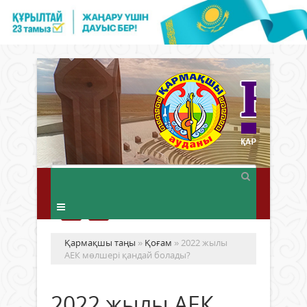
Қармақшы таңы
»
Қоғам
» 2022 жылы
АЕК мөлшері қандай болады?
2022 жылы АЕК