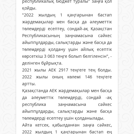
республикалық бюджет туралы" заңға қол
қойды.
"2022 жылдың 1 қаңтарынан бастап
жәрдемақылар мен басқа да әлеуметтік
төлемдерді есептеу, сондай-ақ Қазақстан
Республикасының заңнамасына сәйкес
айыппұлдарды, салықтарды және басқа да
төлемдерді қолдану үшін айлық есептік
көрсеткіш 3 063 теңге болып белгіленсін", -
делінген бұйрықта.
2021 жылы АЕК 2917 теңгеге тең болды.
2022 жылы оның көлемі 146 теңгеге
артты.
Қазақстанда АЕК жәрдемақылар мен басқа
да әлеуметтік төлемдерді, сондай -ақ
республика заңнамасына сәйкес
айыппұлдарды, салықтарды және басқа
төлемдерді есептеу үшін қолданылады.
Айта кетсек, қабылданған заңға сәйкес,
2022 жылдың 1 қаңтарынан бастап ең