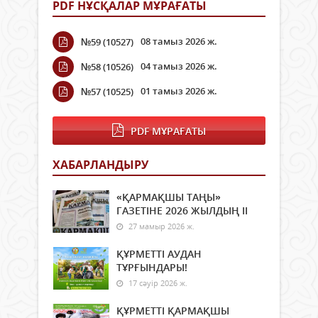
PDF НҰСҚАЛАР МҰРАҒАТЫ
08 тамыз 2026 ж.
№59 (10527)
04 тамыз 2026 ж.
№58 (10526)
01 тамыз 2026 ж.
№57 (10525)
PDF МҰРАҒАТЫ
ХАБАРЛАНДЫРУ
«ҚАРМАҚШЫ ТАҢЫ»
ГАЗЕТІНЕ 2026 ЖЫЛДЫҢ ІI
27 мамыр 2026 ж.
ҚҰРМЕТТІ АУДАН
ТҰРҒЫНДАРЫ!
17 сәуір 2026 ж.
ҚҰРМЕТТІ ҚАРМАҚШЫ