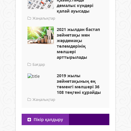
демалыс күндері
қалай ауысады
Жаңалықтар
2021 жылдан бастап
зейнетақы мен
жәрдемақы
төлемдерінің
мөлшері
арттырылады
Бағдар
2019 жылы
зейнетақының ең
төменгі мөлшері 36
108 теңгені құрайды
Жаңалықтар
Пікір қалдыру