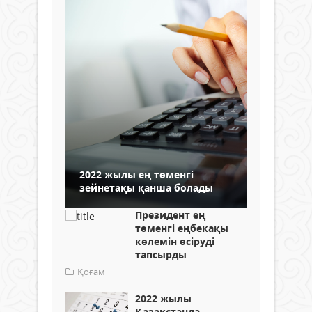
2022 жылы ең төменгі
зейнетақы қанша болады
Президент ең
төменгі еңбекақы
көлемін өсіруді
тапсырды
Қоғам
2022 жылы
Қазақстанда