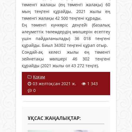
төменгі жалақы (ең төменгі жалақы) 60
мың теңгені құрайды. 2021 жылы ең
төменгі жалақы 42 500 теңгені құрады.
Ең төменгі күнкөріс деңгейі (базалық
әлеуметтік төлемдердің мөлшерін есептеу
үшін пайдаланылады) 36 018 теңгені
құрайды. Биыл 34302 теңгені құрап отыр.
Сондай-ақ келесі жылы ең төменгі
зейнетақы мөлшері 46 302 теңгені
құрайды (2021 жылы ол 43 272 теңге).
Қоғам
03 желтоқсан 2021 ж.
1 343
0
ҰҚСАС ЖАҢАЛЫҚТАР: