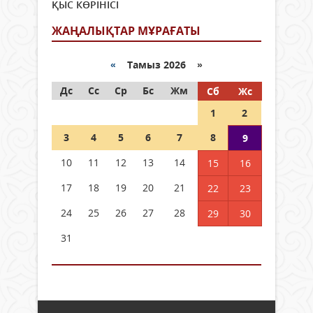
ҚЫС КӨРІНІСІ
ЖАҢАЛЫҚТАР МҰРАҒАТЫ
«
Тамыз 2026 »
Дс
Сс
Ср
Бс
Жм
Сб
Жс
1
2
3
4
5
6
7
8
9
10
11
12
13
14
15
16
17
18
19
20
21
22
23
24
25
26
27
28
29
30
31