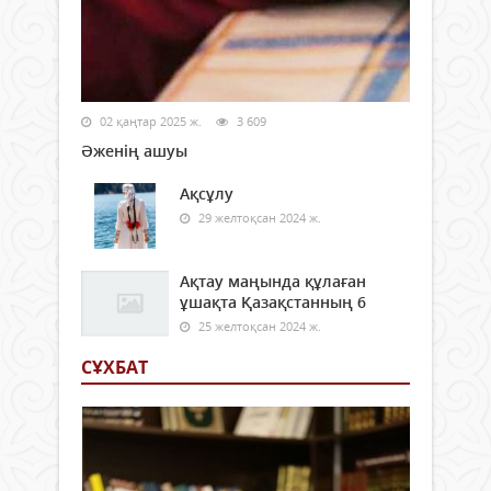
02 қаңтар 2025 ж.
3 609
Әженің ашуы
Ақсұлу
29 желтоқсан 2024 ж.
Ақтау маңында құлаған
ұшақта Қазақстанның 6
25 желтоқсан 2024 ж.
СҰХБАТ