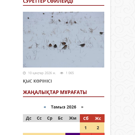
СУРЕТТЕР СӨЙЛЕЙДI
10 қаңтар 2026 ж.
1 065
ҚЫС КӨРІНІСІ
ЖАҢАЛЫҚТАР МҰРАҒАТЫ
«
Тамыз 2026 »
Дс
Сс
Ср
Бс
Жм
Сб
Жс
1
2