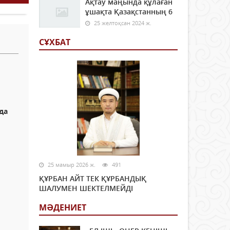
Ақтау маңында құлаған
ұшақта Қазақстанның 6
25 желтоқсан 2024 ж.
СҰХБАТ
да
25 мамыр 2026 ж.
491
ҚҰРБАН АЙТ ТЕК ҚҰРБАНДЫҚ
ШАЛУМЕН ШЕКТЕЛМЕЙДІ
МӘДЕНИЕТ