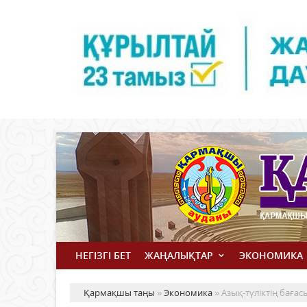
НЕГІЗГІ БЕТ
ЖАҢАЛЫҚТАР
ЭКОНОМИКА
Қармақшы таңы
»
Экономика
» Азық-түліктің бағас