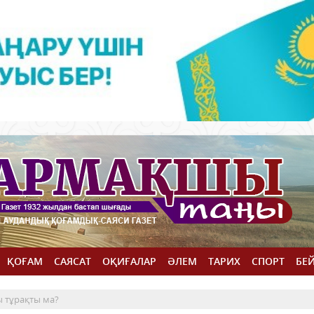
ҚОҒАМ
САЯСАТ
ОҚИҒАЛАР
ӘЛЕМ
ТАРИХ
СПОРТ
БЕ
ы тұрақты ма?