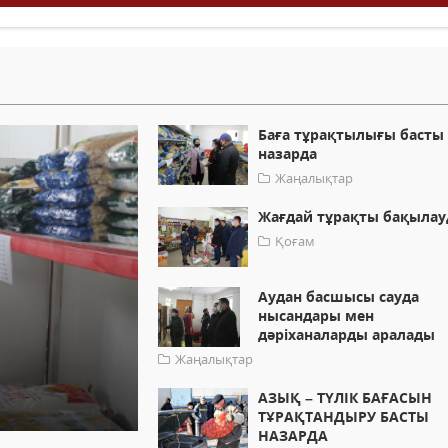
Баға тұрақтылығы басты
назарда
Жаңалықтар
Жағдай тұрақты бақылау
Қоғам
Аудан басшысы сауда
нысандары мен
дәріханаларды аралады
Жаңалықтар
АЗЫҚ – ТҮЛІК БАҒАСЫН
ТҰРАҚТАНДЫРУ БАСТЫ
НАЗАРДА