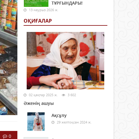
ТҰРҒЫНДАРЫ!
13 наурыз 2026 ж.
ОҚИҒАЛАР
02 қаңтар 2025 ж.
3 602
Әженің ашуы
Ақсұлу
29 желтоқсан 2024 ж.
0