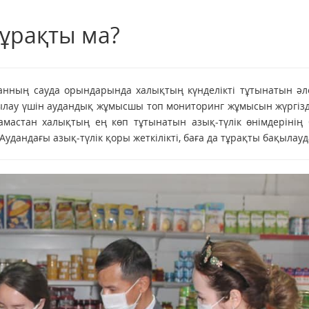
тұрақты ма?
анның сауда орындарында халықтың күнделікті тұтынатын әл
қылау үшін аудандық жұмысшы топ мониторинг жұмысын жүргізд
арамастан халықтың ең көп тұтынатын азық-түлік өнімдерінің
Аудандағы азық-түлік қоры жеткілікті, баға да тұрақты бақылауд