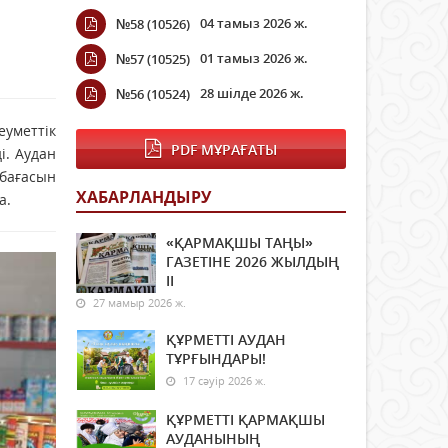
04 тамыз 2026 ж.
№58 (10526)
01 тамыз 2026 ж.
№57 (10525)
28 шілде 2026 ж.
№56 (10524)
еуметтік
PDF МҰРАҒАТЫ
і. Аудан
 бағасын
ХАБАРЛАНДЫРУ
а.
«ҚАРМАҚШЫ ТАҢЫ»
ГАЗЕТІНЕ 2026 ЖЫЛДЫҢ
ІI
27 мамыр 2026 ж.
ҚҰРМЕТТІ АУДАН
ТҰРҒЫНДАРЫ!
17 сәуір 2026 ж.
ҚҰРМЕТТІ ҚАРМАҚШЫ
АУДАНЫНЫҢ