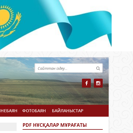
ЙНЕБАЯН
ФОТОБАЯН
БАЙЛАНЫСТАР
PDF НҰСҚАЛАР МҰРАҒАТЫ