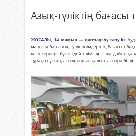
Азық-түліктің бағасы 
ЖОСАЛЫ, 14 мамыр — qarmaqshy-tany.kz
Ауд
маңызы бар азық-түлік өнімдерінің бағасын ба
кәсіпкерлері бүгінгідей еліміздегі жағдайға қ
тұрақты ұстап, астық қорын қалыптастыра білді. 