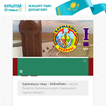
Қармақшы таңы
»
Бейнебаян
» Әруақ
билеген баланың өнерін тамашалап
тұрған (видео)