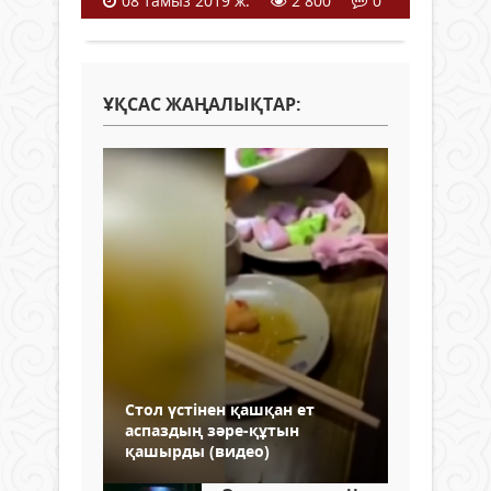
08 тамыз 2019 ж.
2 800
0
ҰҚСАС ЖАҢАЛЫҚТАР:
Стол үстінен қашқан ет
аспаздың зәре-құтын
қашырды (видео)