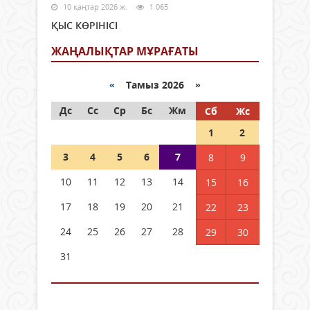
10 қаңтар 2026 ж.
1 065
ҚЫС КӨРІНІСІ
ЖАҢАЛЫҚТАР МҰРАҒАТЫ
«
Тамыз 2026 »
Дс
Сс
Ср
Бс
Жм
Сб
Жс
1
2
3
4
5
6
7
8
9
10
11
12
13
14
15
16
17
18
19
20
21
22
23
24
25
26
27
28
29
30
31