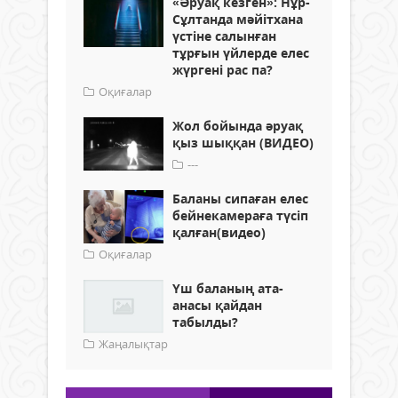
«Әруақ кезген»: Нұр-
Сұлтанда мәйітхана
үстіне салынған
тұрғын үйлерде елес
жүргені рас па?
Оқиғалар
Жол бойында әруақ
қыз шыққан (ВИДЕО)
---
Баланы сипаған елес
бейнекамераға түсіп
қалған(видео)
Оқиғалар
Үш баланың ата-
анасы қайдан
табылды?
Жаңалықтар