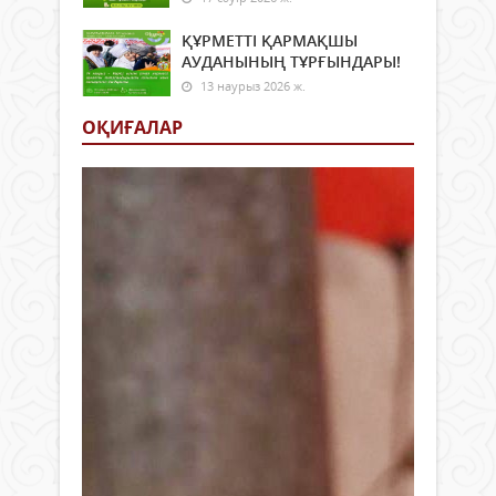
ҚҰРМЕТТІ ҚАРМАҚШЫ
АУДАНЫНЫҢ ТҰРҒЫНДАРЫ!
13 наурыз 2026 ж.
ОҚИҒАЛАР