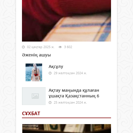
02 қаңтар 2025 ж.
3 602
Әженің ашуы
Ақсұлу
29 желтоқсан 2024 ж.
Ақтау маңында құлаған
ұшақта Қазақстанның 6
25 желтоқсан 2024 ж.
СҰХБАТ