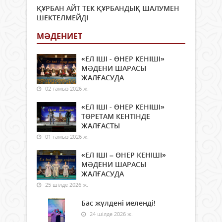
ҚҰРБАН АЙТ ТЕК ҚҰРБАНДЫҚ ШАЛУМЕН
ШЕКТЕЛМЕЙДІ
МӘДЕНИЕТ
«ЕЛ ІШІ - ӨНЕР КЕНІШІ»
МӘДЕНИ ШАРАСЫ
ЖАЛҒАСУДА
02 тамыз 2026 ж.
«ЕЛ ІШІ - ӨНЕР КЕНІШІ»
ТӨРЕТАМ КЕНТІНДЕ
ЖАЛҒАСТЫ
01 тамыз 2026 ж.
«ЕЛ ІШІ – ӨНЕР КЕНІШІ»
МӘДЕНИ ШАРАСЫ
ЖАЛҒАСУДА
25 шілде 2026 ж.
Бас жүлдені иеленді!
24 шілде 2026 ж.