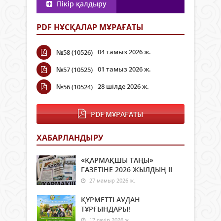
Пікір қалдыру
PDF НҰСҚАЛАР МҰРАҒАТЫ
04 тамыз 2026 ж.
№58 (10526)
01 тамыз 2026 ж.
№57 (10525)
28 шілде 2026 ж.
№56 (10524)
PDF МҰРАҒАТЫ
ХАБАРЛАНДЫРУ
«ҚАРМАҚШЫ ТАҢЫ»
ГАЗЕТІНЕ 2026 ЖЫЛДЫҢ ІI
27 мамыр 2026 ж.
ҚҰРМЕТТІ АУДАН
ТҰРҒЫНДАРЫ!
17 сәуір 2026 ж.