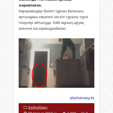
жариялаған.
Көрермендер билеп тұрған баланың
артындағы көшпелі кескін туралы түрлі
пікірлер айтылуда. Көбі мұның әруақ
екеніне еш күмәнданбаған.
alashainasy.kz
Бейнебаян