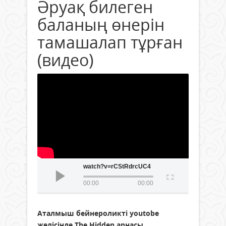
Әруақ билеген
баланың өнерін
тамашалап тұрған
(видео)
watch?v=rCStRdrcUC4
00:00
00:00
Аталмыш бейнероликті youtobe
желісінде The Hidden арнасы