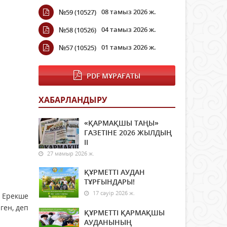
08 тамыз 2026 ж.
№59 (10527)
04 тамыз 2026 ж.
№58 (10526)
01 тамыз 2026 ж.
№57 (10525)
PDF МҰРАҒАТЫ
ХАБАРЛАНДЫРУ
«ҚАРМАҚШЫ ТАҢЫ»
ГАЗЕТІНЕ 2026 ЖЫЛДЫҢ
ІI
27 мамыр 2026 ж.
ҚҰРМЕТТІ АУДАН
ТҰРҒЫНДАРЫ!
17 сәуір 2026 ж.
. Ерекше
ген, деп
ҚҰРМЕТТІ ҚАРМАҚШЫ
АУДАНЫНЫҢ