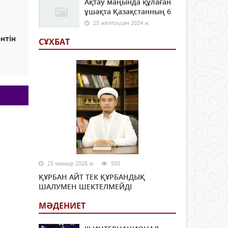
Ақтау маңында құлаған
ұшақта Қазақстанның 6
25 желтоқсан 2024 ж.
нтін
СҰХБАТ
25 мамыр 2026 ж.
503
ҚҰРБАН АЙТ ТЕК ҚҰРБАНДЫҚ
ШАЛУМЕН ШЕКТЕЛМЕЙДІ
МӘДЕНИЕТ