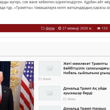
арды жүгері, соя және кебекпен қоректендірген. Құрбан айт ме
мада тұр. «Трампты» тамашалауға келіп жатқандардың қарасы аз
Әлем
27 мамыр 2026 ж.
153
Жеті мемлекет Трампты
Бейбітшілік саласындағы
Нобель сыйлығына ұсын
Әлем
Дональд Трамп Ақ үйде
ауызашар берді
Әлем
Дональд Трамп Наурыз