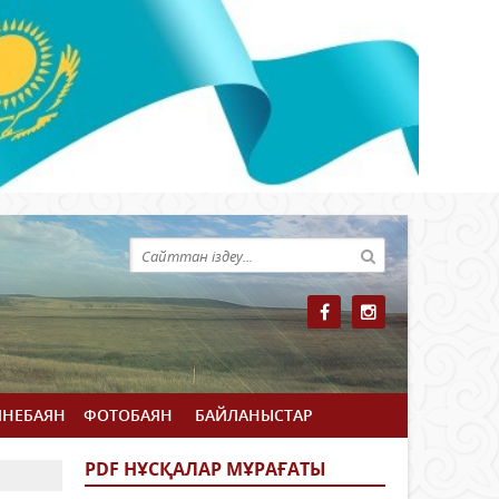
ЙНЕБАЯН
ФОТОБАЯН
БАЙЛАНЫСТАР
PDF НҰСҚАЛАР МҰРАҒАТЫ