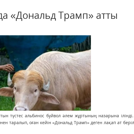
да «Дональд Трамп» атты
лтын түстес альбинос буйвол әлем жұртының назарына ілінді
нен таралып, оған кейін «Дональд Трамп» деген лақап ат беріл