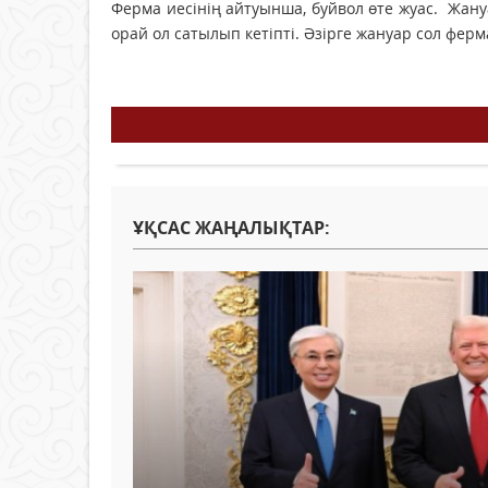
Ферма иесінің айтуынша, буйвол өте жуас. Жану
орай ол сатылып кетіпті. Әзірге жануар сол фер
ҰҚСАС ЖАҢАЛЫҚТАР: