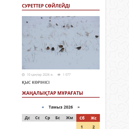
СУРЕТТЕР СӨЙЛЕЙДI
10 қаңтар 2026 ж.
1 077
ҚЫС КӨРІНІСІ
ЖАҢАЛЫҚТАР МҰРАҒАТЫ
«
Тамыз 2026 »
Дс
Сс
Ср
Бс
Жм
Сб
Жс
1
2