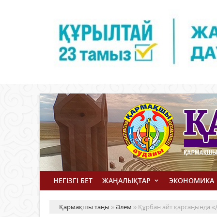
НЕГІЗГІ БЕТ
ЖАҢАЛЫҚТАР
ЭКОНОМИКА
Қармақшы таңы
»
Әлем
» Құрбан айт қарсаңында «