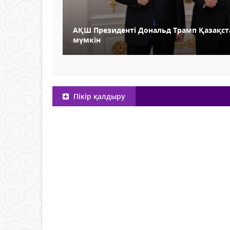
АҚШ Президенті Дональд Трамп Қазақста
мүмкін
Пікір қалдыру