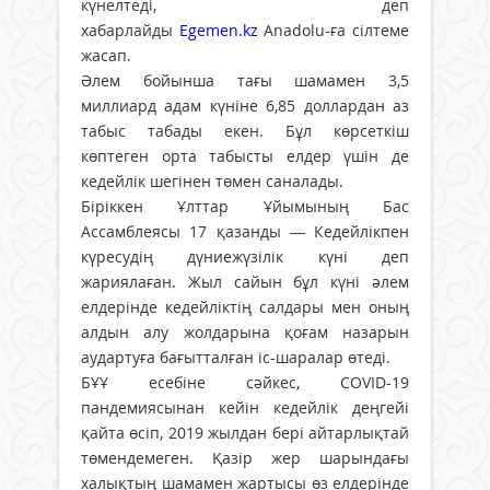
күнелтеді, деп
хабарлайды
Egemen.kz
Anadolu-ға сілтеме
жасап.
Әлем бойынша тағы шамамен 3,5
миллиард адам күніне 6,85 доллардан аз
табыс табады екен. Бұл көрсеткіш
көптеген орта табысты елдер үшін де
кедейлік шегінен төмен саналады.
Біріккен Ұлттар Ұйымының Бас
Ассамблеясы 17 қазанды — Кедейлікпен
күресудің дүниежүзілік күні деп
жариялаған. Жыл сайын бұл күні әлем
елдерінде кедейліктің салдары мен оның
алдын алу жолдарына қоғам назарын
аудартуға бағытталған іс-шаралар өтеді.
БҰҰ есебіне сәйкес, COVID-19
пандемиясынан кейін кедейлік деңгейі
қайта өсіп, 2019 жылдан бері айтарлықтай
төмендемеген. Қазір жер шарындағы
халықтың шамамен жартысы өз елдерінде