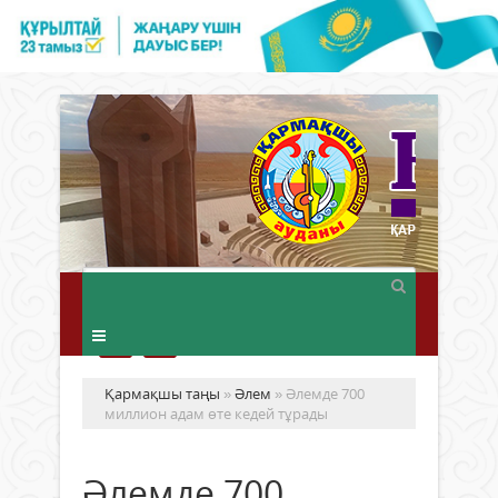
Қармақшы таңы
»
Әлем
» Әлемде 700
миллион адам өте кедей тұрады
Әлемде 700