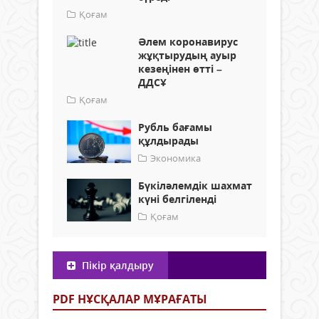
Қоғам
Әлем коронавирус
жұқтырудың ауыр
кезеңінен өтті –
ДДСҰ
Қоғам
Рубль бағамы
құлдырады
Экономика
Бүкіләлемдік шахмат
күні белгіленді
Қоғам
Пікір қалдыру
PDF НҰСҚАЛАР МҰРАҒАТЫ