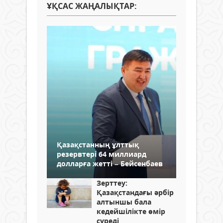
ҰҚСАС ЖАҢАЛЫҚТАР:
Қазақстанның ұлттық
резервтері 64 миллиард
долларға жетті – Бейсенбаев
Зерттеу:
Қазақстандағы әрбір
алтыншы бала
кедейшілікте өмір
сүреді