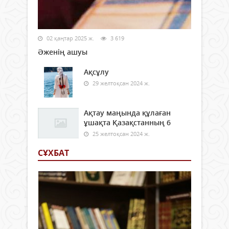
02 қаңтар 2025 ж.
3 619
Әженің ашуы
Ақсұлу
29 желтоқсан 2024 ж.
Ақтау маңында құлаған
ұшақта Қазақстанның 6
25 желтоқсан 2024 ж.
СҰХБАТ