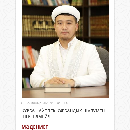
25 мамыр 2026 ж.
506
ҚҰРБАН АЙТ ТЕК ҚҰРБАНДЫҚ ШАЛУМЕН
ШЕКТЕЛМЕЙДІ
МӘДЕНИЕТ