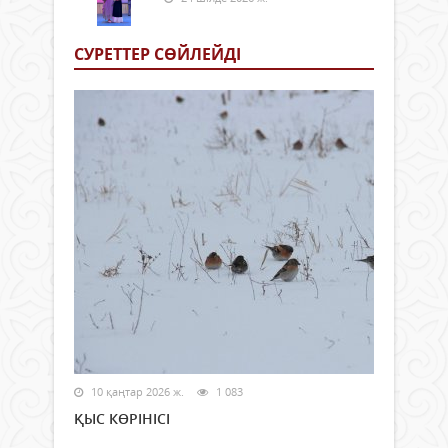
СУРЕТТЕР СӨЙЛЕЙДI
10 қаңтар 2026 ж.
1 083
ҚЫС КӨРІНІСІ