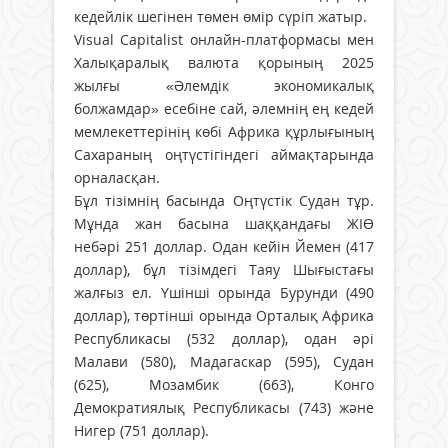
кедейлік шегінен төмен өмір сүріп жатыр.
Visual Capitalist онлайн-платформасы мен
Халықаралық валюта қорының 2025
жылғы «Әлемдік экономикалық
болжамдар» есебіне сай, әлемнің ең кедей
мемлекеттерінің көбі Африка құрлығының
Сахараның оңтүстігіндегі аймақтарында
орналасқан.
Бұл тізімнің басында Оңтүстік Судан тұр.
Мұнда жан басына шаққандағы ЖІӨ
небәрі 251 доллар. Одан кейін Йемен (417
доллар), бұл тізімдегі Таяу Шығыстағы
жалғыз ел. Үшінші орында Бурунди (490
доллар), төртінші орында Орталық Африка
Республикасы (532 доллар), одан әрі
Малави (580), Мадагаскар (595), Судан
(625), Мозамбик (663), Конго
Демократиялық Республикасы (743) және
Нигер (751 доллар).