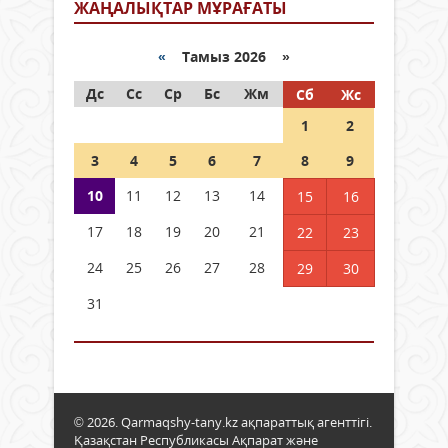
ЖАҢАЛЫҚТАР МҰРАҒАТЫ
«
Тамыз 2026 »
Дс
Сс
Ср
Бс
Жм
Сб
Жс
1
2
3
4
5
6
7
8
9
10
11
12
13
14
15
16
17
18
19
20
21
22
23
24
25
26
27
28
29
30
31
© 2026. Qarmaqshy-tany.kz ақпараттық агенттігі.
Қазақстан Республикасы Ақпарат және