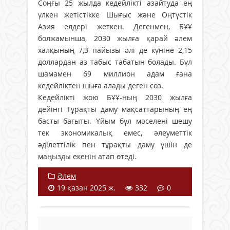
Соңғы 25 жылда кедейлікті азайтуда ең
үлкен жетістікке Шығыс және Оңтүстік
Азия елдері жеткен. Дегенмен, БҰҰ
болжамынша, 2030 жылға қарай әлем
халқының 7,3 пайызы әлі де күніне 2,15
доллардан аз табыс табатын болады. Бұл
шамамен 69 миллион адам ғана
кедейліктен шыға алады деген сөз.
Кедейлікті жою БҰҰ-ның 2030 жылға
дейінгі Тұрақты даму мақсаттарының ең
басты бағыты. Ұйым бұл мәселені шешу
тек экономикалық емес, әлеуметтік
әділеттілік пен тұрақты даму үшін де
маңызды екенін атап өтеді.
Әлем
19 қазан 2025 ж.
332
0