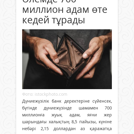
миллион адам өте
кедей тұрады
Фото: istockphoto.com
Дүниежүзілік банк деректеріне сүйенсек,
бүгінде дүниежүзінде шамамен 700
миллионға жуық адам, яғни жер
шарындағы халықтың 8,5 пайызы, күніне
небәрі 2,15 доллардан аз қаражатқа