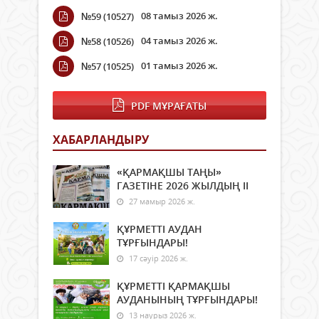
08 тамыз 2026 ж.
№59 (10527)
04 тамыз 2026 ж.
№58 (10526)
01 тамыз 2026 ж.
№57 (10525)
PDF МҰРАҒАТЫ
ХАБАРЛАНДЫРУ
«ҚАРМАҚШЫ ТАҢЫ»
ГАЗЕТІНЕ 2026 ЖЫЛДЫҢ ІI
27 мамыр 2026 ж.
ҚҰРМЕТТІ АУДАН
ТҰРҒЫНДАРЫ!
17 сәуір 2026 ж.
ҚҰРМЕТТІ ҚАРМАҚШЫ
АУДАНЫНЫҢ ТҰРҒЫНДАРЫ!
13 наурыз 2026 ж.