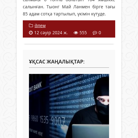
салынған. Тыонг Май Ланмен бірге тағы
85 адам сотқа тартылып, үкімін күтуде.
Әлем
12 сәуір 2024 ж.
555
0
ҰҚСАС ЖАҢАЛЫҚТАР: