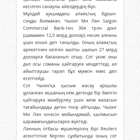
кесілген санаулы әйелдердің бірі.
Мұндай ауқымдағы алаяқтық бұрын-
соңды болмаған. Чыонг Ми Лан Saigon
Commercial Bank-тен 304 трлн донг
(шамамен 12,5 млрд доллар) несие алғаны
үшін кінәлі деп танылды. Оның алаяқтық
әрекетінен келген жалпы шығын 27 млрд
долларға бағаланып отыр. Сот үкімі оны
дәл осы соманы қайтаруға міндеттеді, ал
айыптаушы тарап бұл мүмкін емес деп
есептейді.
Сот Чыонгқа қысым жасау арқылы
ұрланған ақшаның кем дегенде бір бөлігін
қайтаруға мәжбүрлеу үшін өлім жазасын
тағайындады деген пікір айтылды. Чыонг
Ми Лан кінәсін мойындамай, қылмысын
қарамағындағыларға жүктеді.
Ланның отбасы мүшелерінің бірі Reuters
агенттігіне берген сұхбатында оның сот