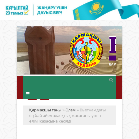
Қармақшы таңы
»
Әлем
» Вьетнамдағы
ең бай әйел алаяқтық жасағаны үшін
өлім жазасына кесілді