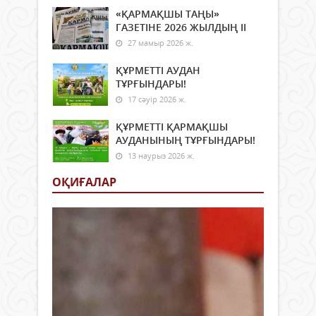
«ҚАРМАҚШЫ ТАҢЫ»
ГАЗЕТІНЕ 2026 ЖЫЛДЫҢ ІI
27 мамыр 2026 ж.
ҚҰРМЕТТІ АУДАН
ТҰРҒЫНДАРЫ!
17 сәуір 2026 ж.
ҚҰРМЕТТІ ҚАРМАҚШЫ
АУДАНЫНЫҢ ТҰРҒЫНДАРЫ!
13 наурыз 2026 ж.
ОҚИҒАЛАР