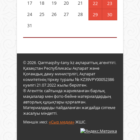
17
18
19
20
21
22
23
24
25
26
27
28
29
30
31
© 2026. Qarmaqshy-tany.kz ақпараттық агенттігі.
Қазақстан Республикасы Ақпарат және
Қоғамдық даму министрлігі, Ақпарат
комитетінің тіркеу туралы № KZ39VPY00052386
куәлігі 21.07.2022 жылы берілген.
® Агенттік сайтында жарияланған барлық
мақалалар мен фото-бейне материалдардың
авторлық құқықтары қорғалған.
Материалдарды пайдаланған жағдайда сілтеме
жасалуы міндетті.
Меншік иесі:
«Сыр медиа»
ЖШС.