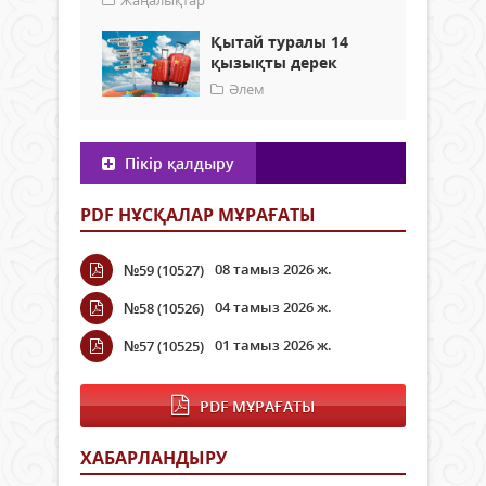
Қытай туралы 14
қызықты дерек
Әлем
Пікір қалдыру
PDF НҰСҚАЛАР МҰРАҒАТЫ
08 тамыз 2026 ж.
№59 (10527)
04 тамыз 2026 ж.
№58 (10526)
01 тамыз 2026 ж.
№57 (10525)
PDF МҰРАҒАТЫ
ХАБАРЛАНДЫРУ