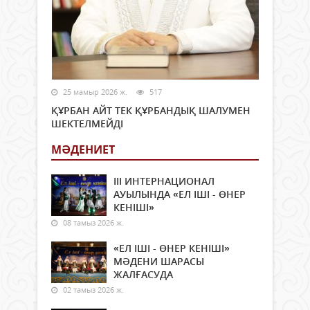
25 мамыр 2026 ж.
517
ҚҰРБАН АЙТ ТЕК ҚҰРБАНДЫҚ ШАЛУМЕН
ШЕКТЕЛМЕЙДІ
МӘДЕНИЕТ
ІІІ ИНТЕРНАЦИОНАЛ
АУЫЛЫНДА «ЕЛ ІШІ - ӨНЕР
КЕНІШІ»
08 тамыз 2026 ж.
«ЕЛ ІШІ - ӨНЕР КЕНІШІ»
МӘДЕНИ ШАРАСЫ
ЖАЛҒАСУДА
02 тамыз 2026 ж.