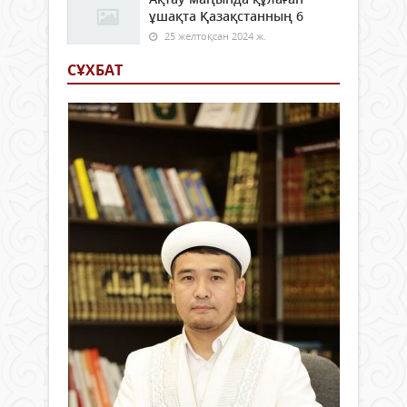
ұшақта Қазақстанның 6
25 желтоқсан 2024 ж.
СҰХБАТ