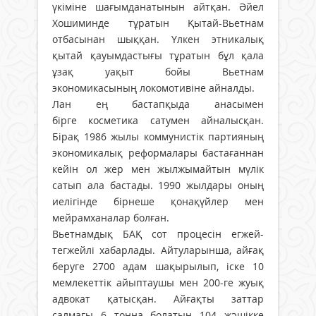
үкіміне шағымданатынын айтқан. Әйел
Хошиминде тұратын Қытай-Вьетнам
отбасынан шыққан. Үлкен этникалық
қытай қауымдастығы тұратын бұл қала
ұзақ уақыт бойы Вьетнам
экономикасының локомотивіне айналды.
Лан ең бастапқыда анасымен
бірге косметика сатумен айналысқан.
Бірақ 1986 жылы коммунистік партияның
экономикалық реформалары бастағаннан
кейін ол жер мен жылжымайтын мүлік
сатып ала бастады. 1990 жылдары оның
иелігінде бірнеше қонақүйлер мен
мейрамханалар болған.
Вьетнамдық БАҚ сот процесін егжей-
тегжейлі хабарлады. Айтуларынша, айғақ
беруге 2700 адам шақырылып, іске 10
мемлекеттік айыптаушы мен 200-ге жуық
адвокат қатысқан. Айғақты заттар
салмағы 6 тонна болатын 104 жәшікке