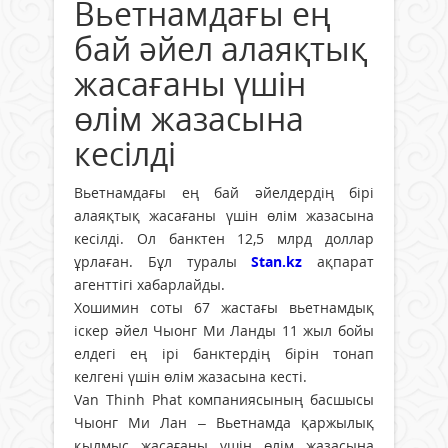
Вьетнамдағы ең
бай әйел алаяқтық
жасағаны үшін
өлім жазасына
кесілді
Вьетнамдағы ең бай әйелдердің бірі
алаяқтық жасағаны үшін өлім жазасына
кесілді. Ол банктен 12,5 млрд доллар
ұрлаған. Бұл туралы
Stan.kz
ақпарат
агенттігі хабарлайды.
Хошимин соты 67 жастағы вьетнамдық
іскер әйел Чыонг Ми Ланды 11 жыл бойы
елдегі ең ірі банктердің бірін тонап
келгені үшін өлім жазасына кесті.
Van Thinh Phat компаниясының басшысы
Чыонг Ми Лан – Вьетнамда қаржылық
қылмыс жасағаны үшін өлім жазасына