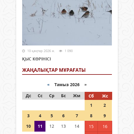
10 қаңтар 2026 ж.
1 090
ҚЫС КӨРІНІСІ
ЖАҢАЛЫҚТАР МҰРАҒАТЫ
«
Тамыз 2026 »
Дс
Сс
Ср
Бс
Жм
Сб
Жс
1
2
3
4
5
6
7
8
9
10
11
12
13
14
15
16