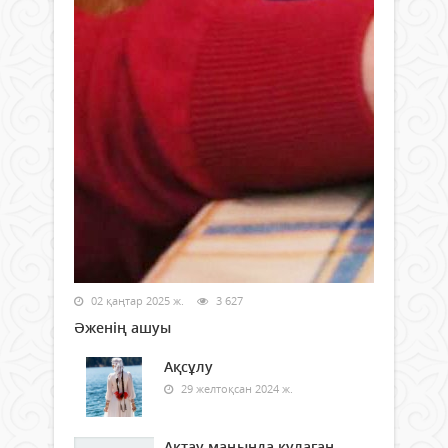
02 қаңтар 2025 ж.
3 627
Әженің ашуы
Ақсұлу
29 желтоқсан 2024 ж.
Ақтау маңында құлаған