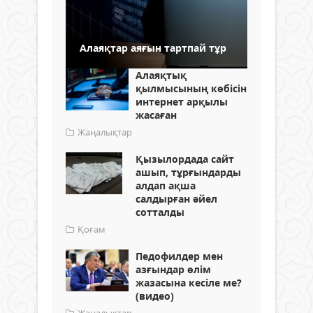
Алаяқтар аяғын тартпай тұр
Алаяқтық
қылмысының көбісін
интернет арқылы
жасаған
Жаңалықтар
Қызылордада сайт
ашып, тұрғындарды
алдап ақша
салдырған әйел
сотталды
Қоғам
Педофилдер мен
азғындар өлім
жазасына кесіле ме?
(видео)
Жаңалықтар