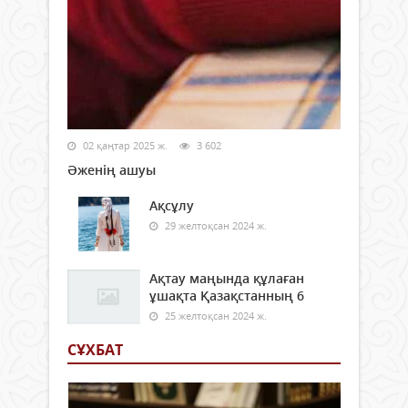
02 қаңтар 2025 ж.
3 602
Әженің ашуы
Ақсұлу
29 желтоқсан 2024 ж.
Ақтау маңында құлаған
ұшақта Қазақстанның 6
25 желтоқсан 2024 ж.
СҰХБАТ