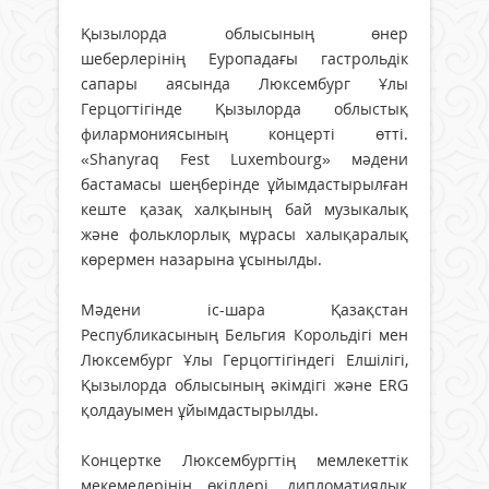
Қызылорда облысының өнер
шеберлерінің Еуропадағы гастрольдік
сапары аясында Люксембург Ұлы
Герцогтігінде Қызылорда облыстық
филармониясының концерті өтті.
«Shanyraq Fest Luxembourg» мәдени
бастамасы шеңберінде ұйымдастырылған
кеште қазақ халқының бай музыкалық
және фольклорлық мұрасы халықаралық
көрермен назарына ұсынылды.
Мәдени іс-шара Қазақстан
Республикасының Бельгия Корольдігі мен
Люксембург Ұлы Герцогтігіндегі Елшілігі,
Қызылорда облысының әкімдігі және ERG
қолдауымен ұйымдастырылды.
Концертке Люксембургтің мемлекеттік
мекемелерінің өкілдері, дипломатиялық