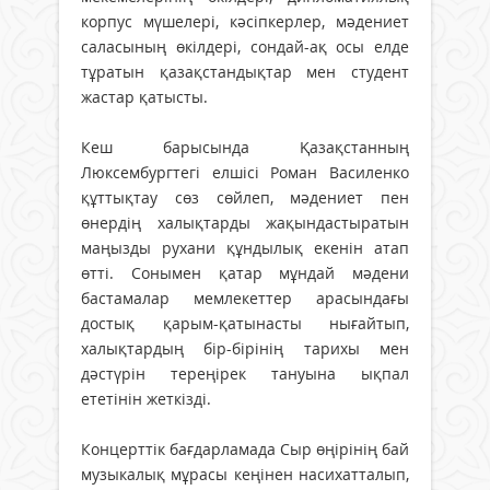
корпус мүшелері, кәсіпкерлер, мәдениет
саласының өкілдері, сондай-ақ осы елде
тұратын қазақстандықтар мен студент
жастар қатысты.
Кеш барысында Қазақстанның
Люксембургтегі елшісі Роман Василенко
құттықтау сөз сөйлеп, мәдениет пен
өнердің халықтарды жақындастыратын
маңызды рухани құндылық екенін атап
өтті. Сонымен қатар мұндай мәдени
бастамалар мемлекеттер арасындағы
достық қарым-қатынасты нығайтып,
халықтардың бір-бірінің тарихы мен
дәстүрін тереңірек тануына ықпал
ететінін жеткізді.
Концерттік бағдарламада Сыр өңірінің бай
музыкалық мұрасы кеңінен насихатталып,