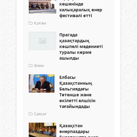
кешенінде
халықаралық өнер
фестивалі өтті
Қоғам
Прагада
қазақтардың
көшпелі мәдениеті
туралы көрме
ашылды
Әлем
Елбасы
Қазақстанның
Бельгиядағы
Төтенше және
өкілетті елшісін
тағайындады
Саясат
Қазақстан
өнерпаздары