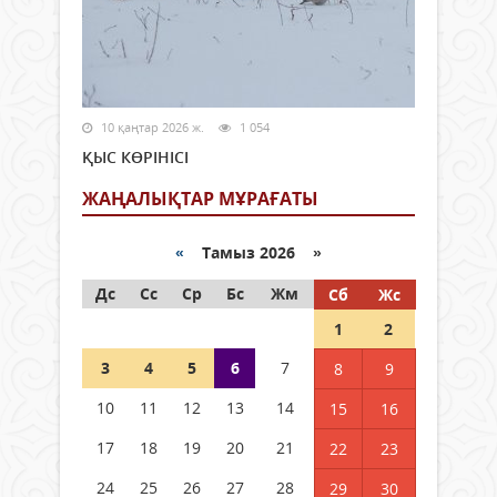
10 қаңтар 2026 ж.
1 054
ҚЫС КӨРІНІСІ
ЖАҢАЛЫҚТАР МҰРАҒАТЫ
«
Тамыз 2026 »
Дс
Сс
Ср
Бс
Жм
Сб
Жс
1
2
3
4
5
6
7
8
9
10
11
12
13
14
15
16
17
18
19
20
21
22
23
24
25
26
27
28
29
30