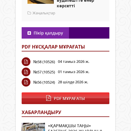
Будапештте өнер
көрсетті
Жаңалықтар
Пікір қалдыру
PDF НҰСҚАЛАР МҰРАҒАТЫ
04 тамыз 2026 ж.
№58 (10526)
01 тамыз 2026 ж.
№57 (10525)
28 шілде 2026 ж.
№56 (10524)
PDF МҰРАҒАТЫ
ХАБАРЛАНДЫРУ
«ҚАРМАҚШЫ ТАҢЫ»