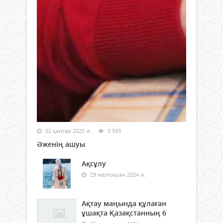
02 қаңтар 2025 ж.
3 593
Әженің ашуы
Ақсұлу
29 желтоқсан 2024 ж.
Ақтау маңында құлаған
ұшақта Қазақстанның 6