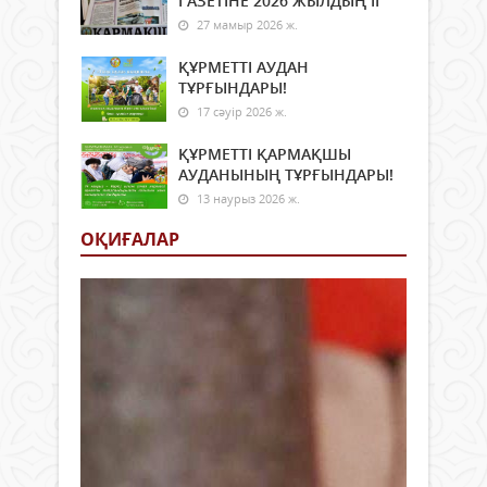
ГАЗЕТІНЕ 2026 ЖЫЛДЫҢ ІI
27 мамыр 2026 ж.
ҚҰРМЕТТІ АУДАН
ТҰРҒЫНДАРЫ!
17 сәуір 2026 ж.
ҚҰРМЕТТІ ҚАРМАҚШЫ
АУДАНЫНЫҢ ТҰРҒЫНДАРЫ!
13 наурыз 2026 ж.
ОҚИҒАЛАР