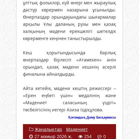
ұлттық фольклор, күй өнері мен жыраулық
дәстүр көрермен назарына ұсынылды.
Өнерпаздар орындауындағы шығармалар
арқылы Ұлы даланың рухы мен қазақ
халқының мәдени ерекшелігі шетелдік
көрерменге кеңінен таныстырылды.
Кеш қорытындысында барлық
өнерпаздар бірлесіп «Атамекен» әнін
орындап, қазақ мәдени кешінің әсерлі
финалына айналдырды.
Айта кетейік, мәдени кештің режиссері –
«Ерен еңбегі үшін» медалінің және
«Мәдениет саласының үздігі»
төсбелгісінің иегері Азиза Іздіқұлова.
Қоғамдық Даму Басқармасы
Жаңалықтар
/
Мәдениет
27 мамыр 2026 ж.
254
0