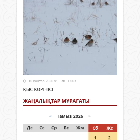
10 қаңтар 2026 ж.
1 063
ҚЫС КӨРІНІСІ
ЖАҢАЛЫҚТАР МҰРАҒАТЫ
«
Тамыз 2026 »
Дс
Сс
Ср
Бс
Жм
Сб
Жс
1
2