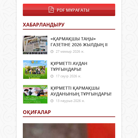
PDF МҰРАҒАТЫ
ХАБАРЛАНДЫРУ
«ҚАРМАҚШЫ ТАҢЫ»
ГАЗЕТІНЕ 2026 ЖЫЛДЫҢ ІI
27 мамыр 2026 ж.
ҚҰРМЕТТІ АУДАН
ТҰРҒЫНДАРЫ!
17 сәуір 2026 ж.
ҚҰРМЕТТІ ҚАРМАҚШЫ
АУДАНЫНЫҢ ТҰРҒЫНДАРЫ!
13 наурыз 2026 ж.
ОҚИҒАЛАР