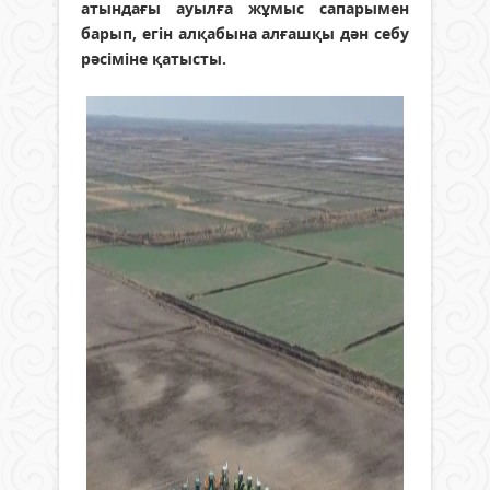
атындағы ауылға жұмыс сапарымен
барып, егін алқабына алғашқы дән себу
рәсіміне қатысты.