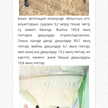
Биыл вегетация кезеңінде облыстың егіс
алқаптарын суаруға 3,2 млрд текше метр
су лимиті бөлінді. Жалпы 185,8 мың
гектарға дақылдар егужоспарланған.
Оның ішінде дәнді дақылдар 89,7 мың
гектар, майлы дақылдар 6,1 мың гектар,
мал азықтық дақылдар 73,2 мың гектар, ал
картоп, көкөніс және бақша дақылдары
16,8 мың гектар.