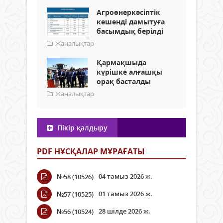
Агроөнеркәсіптік
кешенді дамытуға
басымдық берілді
Жаңалықтар
Қармақшыда
күрішке алғашқы
орақ басталды
Жаңалықтар
Пікір қалдыру
PDF НҰСҚАЛАР МҰРАҒАТЫ
04 тамыз 2026 ж.
№58 (10526)
01 тамыз 2026 ж.
№57 (10525)
28 шілде 2026 ж.
№56 (10524)