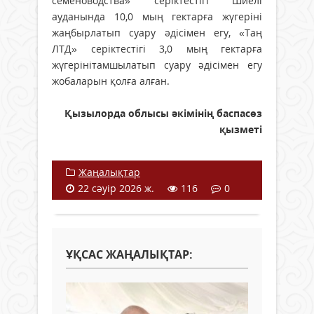
семеноводства» серіктестігі Шиелі
ауданында 10,0 мың гектарға жүгеріні
жаңбырлатып суару әдісімен егу, «Таң
ЛТД» серіктестігі 3,0 мың гектарға
жүгерінітамшылатып суару әдісімен егу
жобаларын қолға алған.
Қызылорда облысы әкімінің баспасөз
қызметі
Жаңалықтар
22 сәуір 2026 ж.
116
0
ҰҚСАС ЖАҢАЛЫҚТАР: