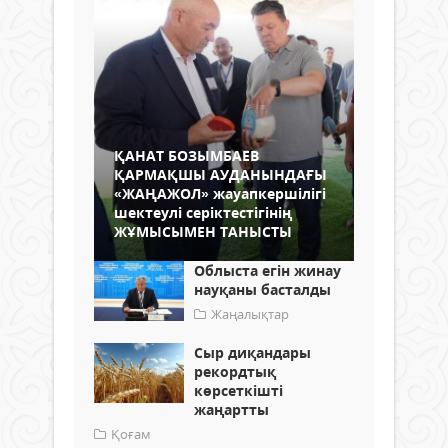
ҚАНАТ БОЗЫМБАЕВ
ҚАРМАҚШЫ АУДАНЫНДАҒЫ
«ЖАҢАЖОЛ» жауапкершілігі
шектеулі серіктестігінің
ЖҰМЫСЫМЕН ТАНЫСТЫ
Облыста егін жинау
науқаны басталды
Жаңалықтар
Сыр диқандары
рекордтық
көрсеткішті
жаңартты
Қоғам