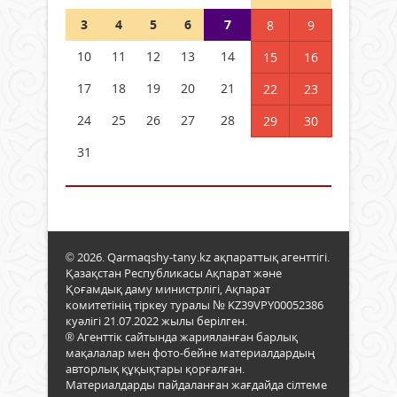
3
4
5
6
7
8
9
10
11
12
13
14
15
16
17
18
19
20
21
22
23
24
25
26
27
28
29
30
31
© 2026. Qarmaqshy-tany.kz ақпараттық агенттігі.
Қазақстан Республикасы Ақпарат және
Қоғамдық даму министрлігі, Ақпарат
комитетінің тіркеу туралы № KZ39VPY00052386
куәлігі 21.07.2022 жылы берілген.
® Агенттік сайтында жарияланған барлық
мақалалар мен фото-бейне материалдардың
авторлық құқықтары қорғалған.
Материалдарды пайдаланған жағдайда сілтеме