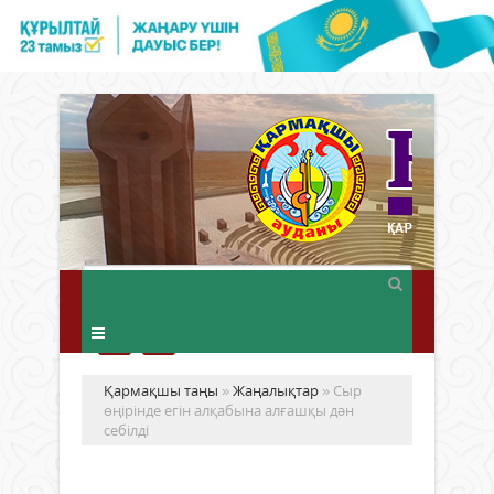
Қармақшы таңы
»
Жаңалықтар
» Сыр
өңірінде егін алқабына алғашқы дән
себілді