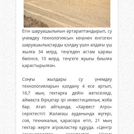
Егін шаруашылығын әртараптандырып, су
үнемдеу технологиясын кеңінен енгізген
шаруашылықтарды қолдау үшін алдағы үш
жылға 34 млрд. теңгеден астам қаржы
бөлінсе, 10 млрд. теңгеге жуығы биылға
қарастырылған.
Соңғы жылдары су үнемдеу
технологияларын қолдану 4 есе артып,
16,7 мың гектарға дейін жеткізіледі,
аймақта бірқатар ірі инвестициялық жоба
бар. Атап айтқанда, «Харвест Агро»
серіктестігі Жалағаш ауданында жүгері,
соя, техникалық қарасора егіп, 21 мың
гектар жерге агрокластер құруда. «Центр