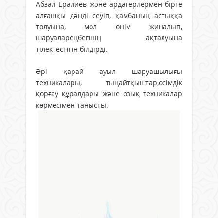
Абзал Ералиев және ардагерлермен бірге
алғашқы дәнді сеуіп, қамбаның астыққа
толуына, мол өнім жиналып,
шаруалареңбегінің ақталуына
тілектестігін білдірді.
Әрі қарай ауыл шаруашылығы
техникалары, тыңайтқыштар,өсімдік
қорғау құралдары және озық техникалар
көрмесімен танысты.