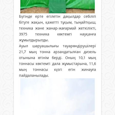
Бүгінде ерте егілетін дақылдар себіліп
бітуге жақын, қажетті тұқым, тыңайтқыш,
техника және жанар-жағармай жеткілікті,
3975 техника көктемгі науқанға
жұмылдырылды.
Ауыл шаруашылығы тауарөндірушілері
21,7 мың тонна арзандатылған дизель
отынына өтінім берді. Оның 10,1 мың
тоннасы көктемгі дала жұмыстарына, 11,6
мың тоннасы күзгі егін жинауға
пайдаланылады.