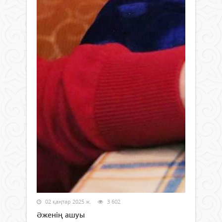
02 қаңтар 2025 ж.
3 602
Әженің ашуы