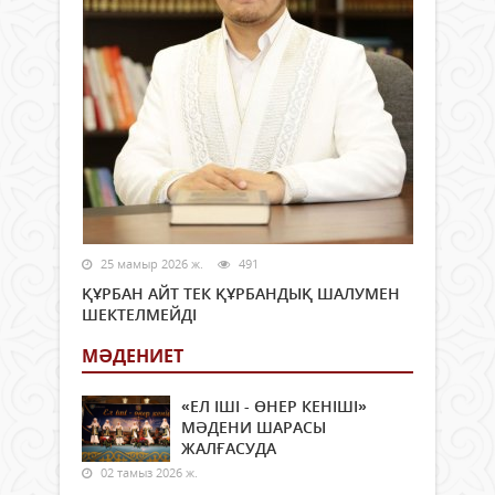
25 мамыр 2026 ж.
491
ҚҰРБАН АЙТ ТЕК ҚҰРБАНДЫҚ ШАЛУМЕН
ШЕКТЕЛМЕЙДІ
МӘДЕНИЕТ
«ЕЛ ІШІ - ӨНЕР КЕНІШІ»
МӘДЕНИ ШАРАСЫ
ЖАЛҒАСУДА
02 тамыз 2026 ж.