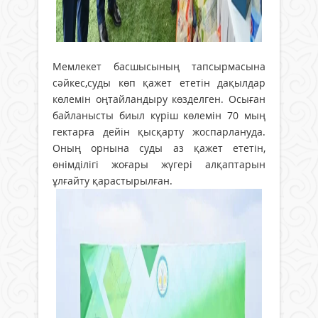
Мемлекет басшысының тапсырмасына
сәйкес,суды көп қажет ететін дақылдар
көлемін оңтайландыру көзделген. Осыған
байланысты биыл күріш көлемін 70 мың
гектарға дейін қысқарту жоспарлануда.
Оның орнына суды аз қажет ететін,
өнімділігі жоғары жүгері алқаптарын
ұлғайту қарастырылған.