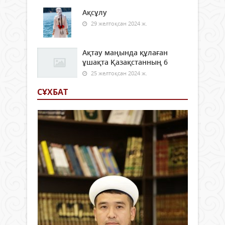
Ақсұлу
29 желтоқсан 2024 ж.
Ақтау маңында құлаған
ұшақта Қазақстанның 6
25 желтоқсан 2024 ж.
СҰХБАТ