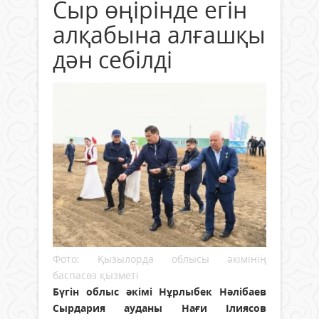
Сыр өңірінде егін
алқабына алғашқы
дән себілді
Фото: Қызылорда облысы әкімінің
баспасөз қызметі
Бүгін облыс әкімі Нұрлыбек Нәлібаев
Сырдария ауданы Нағи Ілиясов