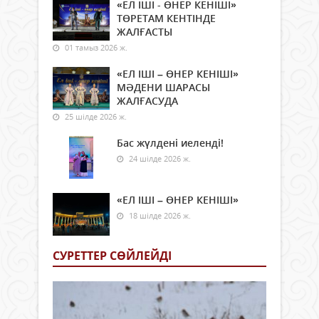
«ЕЛ ІШІ - ӨНЕР КЕНІШІ»
ТӨРЕТАМ КЕНТІНДЕ
ЖАЛҒАСТЫ
01 тамыз 2026 ж.
«ЕЛ ІШІ – ӨНЕР КЕНІШІ»
МӘДЕНИ ШАРАСЫ
ЖАЛҒАСУДА
25 шілде 2026 ж.
Бас жүлдені иеленді!
24 шілде 2026 ж.
«ЕЛ ІШІ – ӨНЕР КЕНІШІ»
18 шілде 2026 ж.
СУРЕТТЕР СӨЙЛЕЙДI