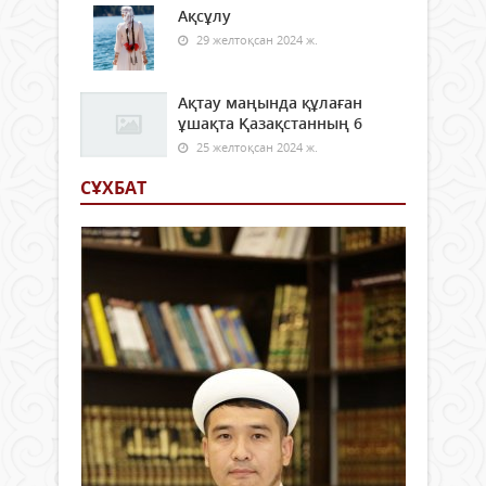
Ақсұлу
29 желтоқсан 2024 ж.
Ақтау маңында құлаған
ұшақта Қазақстанның 6
25 желтоқсан 2024 ж.
СҰХБАТ