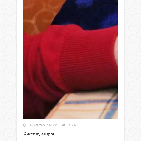
02 қаңтар 2025 ж.
3 602
Әженің ашуы