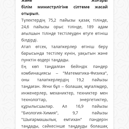
және жоғары
білім министрлігіне сілтеме жасай
отырып.
Түлектердің 75,2 пайызы қазақ тілінде,
24,6 пайызы орыс тілінде, 189 адам
ағылшын тілінде тестілеуден өтуге өтініш
білдірді.
Атап өтсек, талапкерлер өтініш беру
барысында тестілеу күнін, уақытын және
пунктін өздері таңдады.
Ең көп таңдалған бейіндік пәндер
комбинациясы – "Математика-Физика",
оны талапкерлердің 19,2 пайызы
таңдаған. Яғни бұл – болашақ мұғалімдер,
инженерлер, механиктер, техниктер мен
технологтар, энергетиктер,
құрылысшылар. Ал 16,9 пайызы
"Биология-Химия", 9,7 пайызы
"Шығармашылық емтихан" пәндерін
таңдады, сәйкесінше таңдауды болашақ