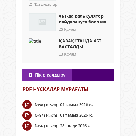
Жаңалықтар
ҰБТ-да калькулятор
пайдалануға бола ма
Қоғам
ҚАЗАҚСТАНДА ҰБТ
БАСТАЛДЫ
Қоғам
Пікір қалдыру
PDF НҰСҚАЛАР МҰРАҒАТЫ
04 тамыз 2026 ж.
№58 (10526)
01 тамыз 2026 ж.
№57 (10525)
28 шілде 2026 ж.
№56 (10524)