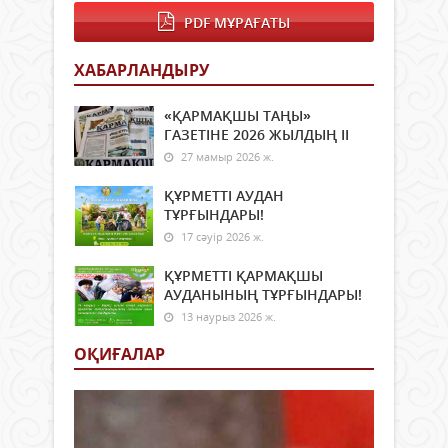
PDF МҰРАҒАТЫ
ХАБАРЛАНДЫРУ
«ҚАРМАҚШЫ ТАҢЫ»
ГАЗЕТІНЕ 2026 ЖЫЛДЫҢ ІI
27 мамыр 2026 ж.
ҚҰРМЕТТІ АУДАН
ТҰРҒЫНДАРЫ!
17 сәуір 2026 ж.
ҚҰРМЕТТІ ҚАРМАҚШЫ
АУДАНЫНЫҢ ТҰРҒЫНДАРЫ!
13 наурыз 2026 ж.
ОҚИҒАЛАР