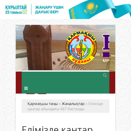
Қармақшы таңы
»
Жаңалықтар
» Елімізде
қаңтар айындағы ҰБТ басталды
Елімізде қаңтар