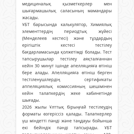
медициналық қызметкерлер мен
шығармашылық саласының мамандары
жасады.
ҰБТ барысында калькулятор, Химиялық
элементтердің периодтық жүйесі
(Менделеев кестесі) және тұздардың
ерігіштік кестесі тестілеу
бағдарламасында қолжетімді болады. Тест
тапсырушылар тестілеу аяқталғаннан
кейін 30 минут ішінде апелляцияға өтініш
бере алады. Апелляцияға өтініш берген
тестіленушілердің сертификаты
аппеляциялық комиссияның шешімінен
кейін талапкердің жеке кабинетінде
шығады.
2026 жылы Ұлттық бірыңғай тестілеудің
форматы өзгеріссіз қалады. Талапкерлер
үш міндетті пәнді және таңдауы бойынша
екі бейіндік пәнді тапсырады. ҰБТ