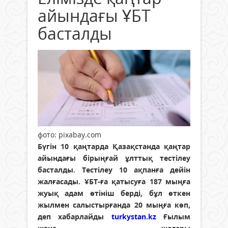
айындағы ҰБТ
басталды
фото: pixabay.com
Бүгін 10 қаңтарда Қазақстанда қаңтар
айындағы бірыңғай ұлттық тестілеу
басталды. Тестілеу 10 ақпанға дейін
жалғасады. ҰБТ-ға қатысуға 187 мыңға
жуық адам өтініш берді, бұл өткен
жылмен салыстырғанда 20 мыңға көп,
деп хабарлайды
turkystan.kz
Ғылым