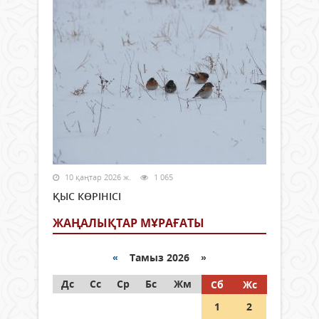
10 қаңтар 2026 ж.
1 065
ҚЫС КӨРІНІСІ
ЖАҢАЛЫҚТАР МҰРАҒАТЫ
«
Тамыз 2026 »
Дс
Сс
Ср
Бс
Жм
Сб
Жс
1
2