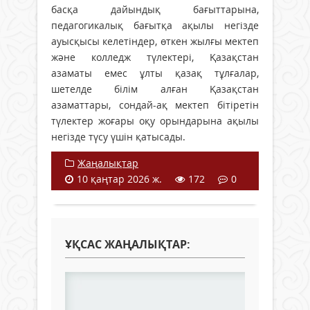
басқа дайындық бағыттарына,
педагогикалық бағытқа ақылы негізде
ауысқысы келетіндер, өткен жылғы мектеп
және колледж түлектері, Қазақстан
азаматы емес ұлты қазақ тұлғалар,
шетелде білім алған Қазақстан
азаматтары, сондай-ақ мектеп бітіретін
түлектер жоғары оқу орындарына ақылы
негізде түсу үшін қатысады.
Жаңалықтар
10 қаңтар 2026 ж.
172
0
ҰҚСАС ЖАҢАЛЫҚТАР: