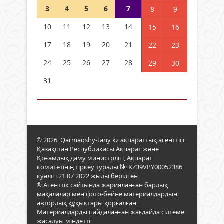
3
4
5
6
7
8
9
10
11
12
13
14
15
16
17
18
19
20
21
22
23
24
25
26
27
28
29
30
31
© 2026. Qarmaqshy-tany.kz ақпараттық агенттігі.
Қазақстан Республикасы Ақпарат және
Қоғамдық даму министрлігі, Ақпарат
комитетінің тіркеу туралы № KZ39VPY00052386
куәлігі 21.07.2022 жылы берілген.
® Агенттік сайтында жарияланған барлық
мақалалар мен фото-бейне материалдардың
авторлық құқықтары қорғалған.
Материалдарды пайдаланған жағдайда сілтеме
жасалуы міндетті.