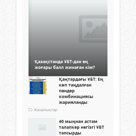
Қазақстанда ҰБТ-дан ең
жоғары балл жинаған кім?
Қаңтардағы ҰБТ: Ең
көп таңдалған
пәндер
комбинациясы
жарияланды
Жаңалықтар
40 мыңнан астам
талапкер негізгі ҰБТ
тапсырды