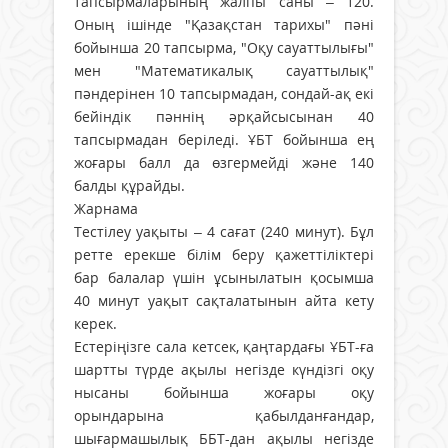
тапсырмаларының жалпы саны – 120.
Оның ішінде "Қазақстан тарихы" пәні
бойынша 20 тапсырма, "Оқу сауаттылығы"
мен "Математикалық сауаттылық"
пәндерінен 10 тапсырмадан, сондай-ақ екі
бейіндік пәннің әрқайсысынан 40
тапсырмадан беріледі. ҰБТ бойынша ең
жоғары балл да өзгермейді және 140
балды құрайды.
Жарнама
Тестілеу уақыты – 4 сағат (240 минут). Бұл
ретте ерекше білім беру қажеттіліктері
бар балалар үшін ұсынылатын қосымша
40 минут уақыт сақталатынын айта кету
керек.
Естеріңізге сала кетсек, қаңтардағы ҰБТ-ға
шартты түрде ақылы негізде күндізгі оқу
нысаны бойынша жоғары оқу
орындарына қабылданғандар,
шығармашылық ББТ-дан ақылы негізде