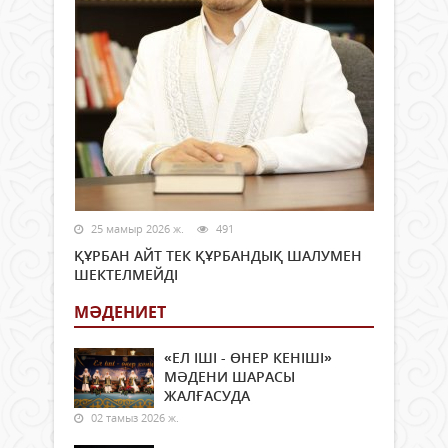
25 мамыр 2026 ж.
491
ҚҰРБАН АЙТ ТЕК ҚҰРБАНДЫҚ ШАЛУМЕН
ШЕКТЕЛМЕЙДІ
МӘДЕНИЕТ
«ЕЛ ІШІ - ӨНЕР КЕНІШІ»
МӘДЕНИ ШАРАСЫ
ЖАЛҒАСУДА
02 тамыз 2026 ж.