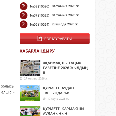
04 тамыз 2026 ж.
№58 (10526)
01 тамыз 2026 ж.
№57 (10525)
28 шілде 2026 ж.
№56 (10524)
PDF МҰРАҒАТЫ
ХАБАРЛАНДЫРУ
«ҚАРМАҚШЫ ТАҢЫ»
ГАЗЕТІНЕ 2026 ЖЫЛДЫҢ
ІI
27 мамыр 2026 ж.
 облысы
ҚҰРМЕТТІ АУДАН
елшісі»
ТҰРҒЫНДАРЫ!
17 сәуір 2026 ж.
ҚҰРМЕТТІ ҚАРМАҚШЫ
АУДАНЫНЫҢ