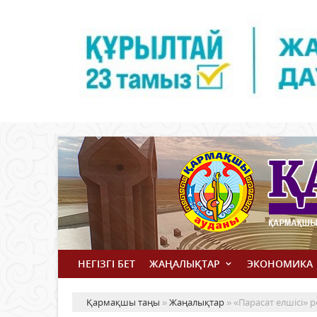
НЕГІЗГІ БЕТ
ЖАҢАЛЫҚТАР
ЭКОНОМИКА
Қармақшы таңы
»
Жаңалықтар
» «Парасат елшісі» 