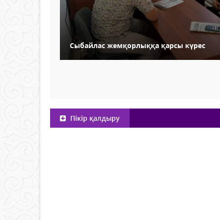
Сыбайлас жемқорлыққа қарсы күрес
Пікір қалдыру