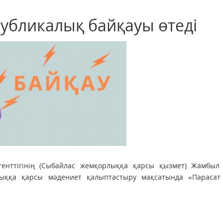
публикалық байқауы өтеді
енттігінің (Сыбайлас жемқорлыққа қарсы қызмет) Жамбыл
ыққа қарсы мәдениет қалыптастыру мақсатында «Парасат 