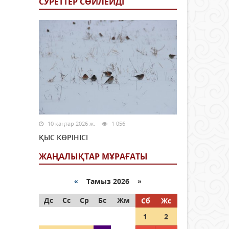
СУРЕТТЕР СӨЙЛЕЙДI
10 қаңтар 2026 ж.
1 056
ҚЫС КӨРІНІСІ
ЖАҢАЛЫҚТАР МҰРАҒАТЫ
«
Тамыз 2026 »
Дс
Сс
Ср
Бс
Жм
Сб
Жс
1
2