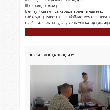
ІІІ финалдық кезең
Байқау 7 қазан – 29 қараша аралығында өтеді.
Байқаудың мақсаты – сыбайлас жемқорлыққа 
проблемаларына аудару, сонымен қатар қоғамда 
ҰҚСАС ЖАҢАЛЫҚТАР: