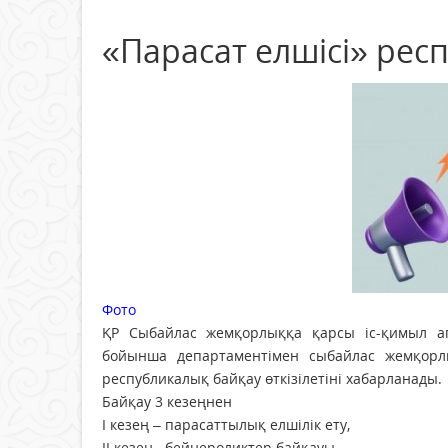
«Парасат елшісі» рес
Фото
ҚР Сыбайлас жемқорлыққа қарсы іс-қимыл аг
бойынша департаментімен сыбайлас жемқорл
республикалық байқау өткізілетіні хабарланады.
Байқау 3 кезеңнен
I кезең – парасаттылық елшілік ету,
II кезең –бейнероликтер байқауы