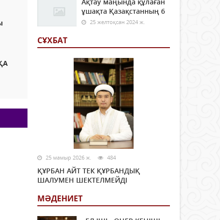
Ақтау маңында құлаған
ұшақта Қазақстанның 6
ы
25 желтоқсан 2024 ж.
СҰХБАТ
ҚА
25 мамыр 2026 ж.
484
ҚҰРБАН АЙТ ТЕК ҚҰРБАНДЫҚ
ШАЛУМЕН ШЕКТЕЛМЕЙДІ
МӘДЕНИЕТ