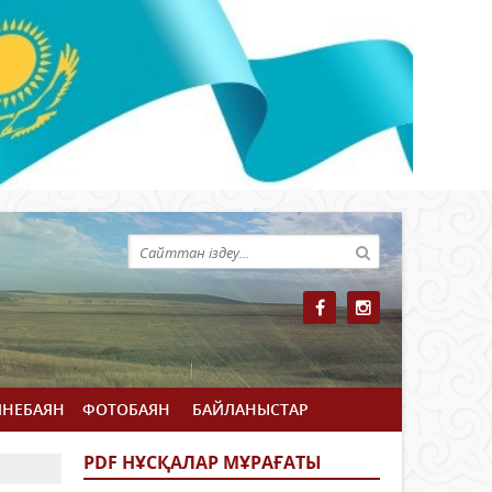
ЙНЕБАЯН
ФОТОБАЯН
БАЙЛАНЫСТАР
PDF НҰСҚАЛАР МҰРАҒАТЫ