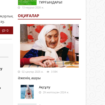
ТҰРҒЫНДАРЫ!
13 наурыз 2026 ж.
ОҚИҒАЛАР
мқорлық
ау.
0
ру
02 қаңтар 2025 ж.
3 594
Әженің ашуы
Ақсұлу
ю
29 желтоқсан 2024 ж.