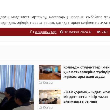
қарсы мәдениетті арттыру, жастардың назарын сыбайлас же
адалдық, әділдік, парасаттылық қағидаттарын кеңінен насихатт
Жаңалықтар
18 қазан 2024 ж.
240
Колледж студенттері мен
қызметкерлеріне түсінді
жұмыстары жалғасуда
Қоғам
«Жемқорлық – індет, жо
міндет» атты пікір-талас
ұйымдастырылды
Қоғам