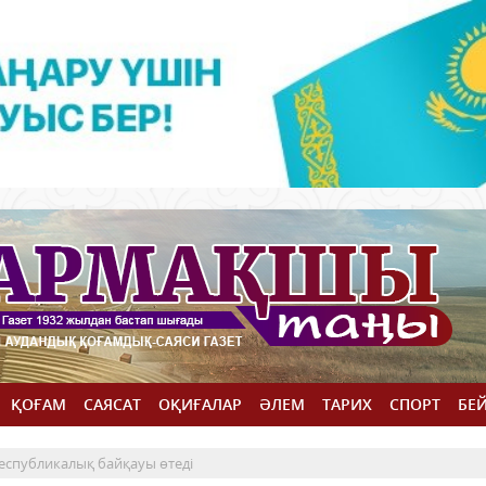
ҚОҒАМ
САЯСАТ
ОҚИҒАЛАР
ӘЛЕМ
ТАРИХ
СПОРТ
БЕ
республикалық байқауы өтеді