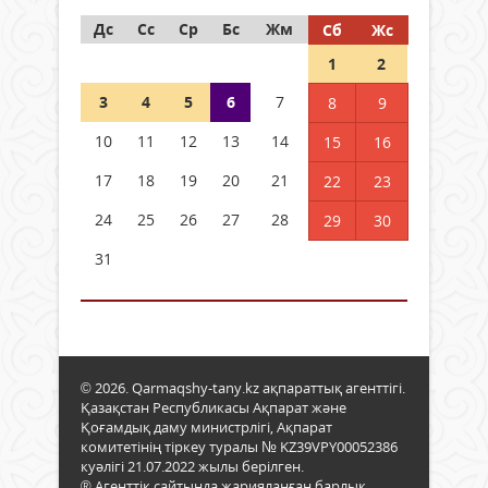
Дс
Сс
Ср
Бс
Жм
Сб
Жс
1
2
3
4
5
6
7
8
9
10
11
12
13
14
15
16
17
18
19
20
21
22
23
24
25
26
27
28
29
30
31
© 2026. Qarmaqshy-tany.kz ақпараттық агенттігі.
Қазақстан Республикасы Ақпарат және
Қоғамдық даму министрлігі, Ақпарат
комитетінің тіркеу туралы № KZ39VPY00052386
куәлігі 21.07.2022 жылы берілген.
® Агенттік сайтында жарияланған барлық