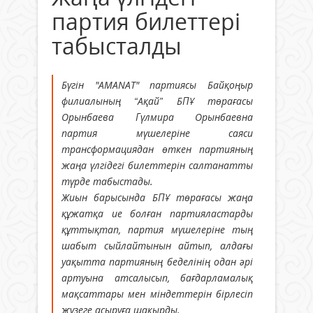
партия билеттері
табысталды
Бүгін "AMANAT" партиясы Байқоңыр
филиалының “Ақай” БПҰ төрағасы
Орынбаева Гүлмира Орынбаевна
партия мүшелеріне саяси
трансформациядан өткен партияның
жаңа үлгідегі билеттерін салтанатты
түрде табыстады.
Жиын барысында БПҰ төрағасы жаңа
құжатқа ие болған партияластарды
құттықтап, партия мүшелеріне тың
шабыт сыйлайтынын айтып, алдағы
уақытта партияның беделінің одан әрі
артуына атсалысып, бағдарламалық
мақсаттары мен міндеттерін бірлесіп
жүзеге асыруға шақырды.