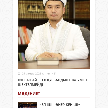
25 мамыр 2026 ж.
481
ҚҰРБАН АЙТ ТЕК ҚҰРБАНДЫҚ ШАЛУМЕН
ШЕКТЕЛМЕЙДІ
МӘДЕНИЕТ
«ЕЛ ІШІ - ӨНЕР КЕНІШІ»