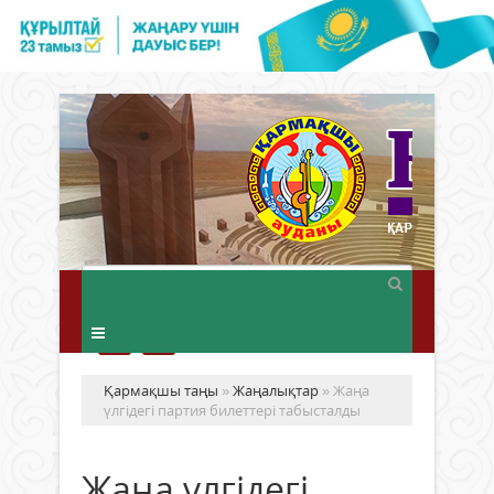
Қармақшы таңы
»
Жаңалықтар
» Жаңа
үлгідегі партия билеттері табысталды
Жаңа үлгідегі