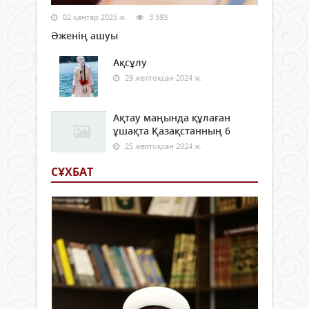
02 қаңтар 2025 ж.
3 593
Әженің ашуы
Ақсұлу
29 желтоқсан 2024 ж.
Ақтау маңында құлаған
ұшақта Қазақстанның 6
25 желтоқсан 2024 ж.
СҰХБАТ