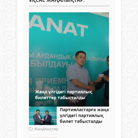
ҰҚСАС ЖАҢАЛЫҚТАР:
Жаңа үлгідегі партиялық
билеттер табысталды
Партияластарға жаңа
үлгідегі партиялық
билет табысталды
Жаңалықтар