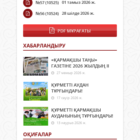
01 тамыз 2026 ж.
№57 (10525)
28 шілде 2026 ж.
№56 (10524)
PDF МҰРАҒАТЫ
ХАБАРЛАНДЫРУ
«ҚАРМАҚШЫ ТАҢЫ»
ГАЗЕТІНЕ 2026 ЖЫЛДЫҢ ІI
27 мамыр 2026 ж.
ҚҰРМЕТТІ АУДАН
ТҰРҒЫНДАРЫ!
17 сәуір 2026 ж.
ҚҰРМЕТТІ ҚАРМАҚШЫ
АУДАНЫНЫҢ ТҰРҒЫНДАРЫ!
13 наурыз 2026 ж.
ОҚИҒАЛАР