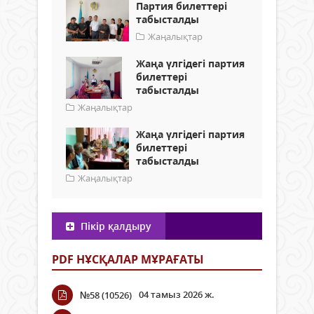
Партия билеттері
табысталды
Жаңалықтар
Жаңа үлгідегі партия
билеттері
табысталды
Жаңалықтар
Жаңа үлгідегі партия
билеттері
табысталды
Жаңалықтар
Пікір қалдыру
PDF НҰСҚАЛАР МҰРАҒАТЫ
04 тамыз 2026 ж.
№58 (10526)