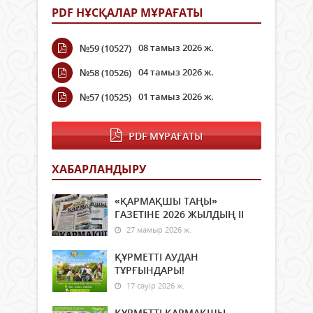
PDF НҰСҚАЛАР МҰРАҒАТЫ
08 тамыз 2026 ж.
№59 (10527)
04 тамыз 2026 ж.
№58 (10526)
01 тамыз 2026 ж.
№57 (10525)
PDF МҰРАҒАТЫ
ХАБАРЛАНДЫРУ
«ҚАРМАҚШЫ ТАҢЫ»
ГАЗЕТІНЕ 2026 ЖЫЛДЫҢ ІI
27 мамыр 2026 ж.
ҚҰРМЕТТІ АУДАН
ТҰРҒЫНДАРЫ!
17 сәуір 2026 ж.
ҚҰРМЕТТІ ҚАРМАҚШЫ