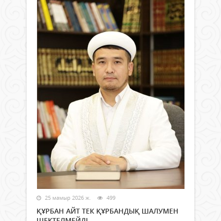
25 мамыр 2026 ж.
499
ҚҰРБАН АЙТ ТЕК ҚҰРБАНДЫҚ ШАЛУМЕН
ШЕКТЕЛМЕЙДІ