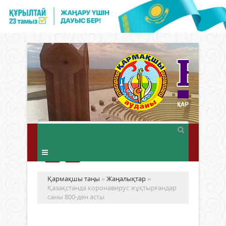
Қармақшы таңы
»
Жаңалықтар
»
Қазақстанда коронавирус жұқтырғандар
саны 800-ден асты