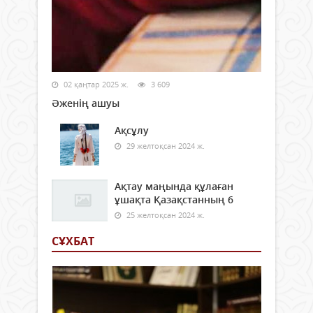
02 қаңтар 2025 ж.
3 609
Әженің ашуы
Ақсұлу
29 желтоқсан 2024 ж.
Ақтау маңында құлаған
ұшақта Қазақстанның 6
25 желтоқсан 2024 ж.
СҰХБАТ