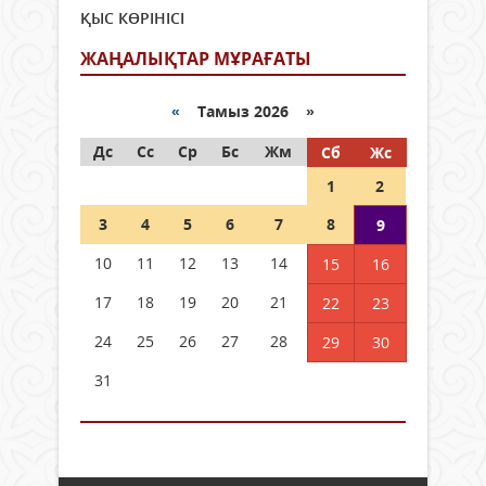
ҚЫС КӨРІНІСІ
ЖАҢАЛЫҚТАР МҰРАҒАТЫ
«
Тамыз 2026 »
Дс
Сс
Ср
Бс
Жм
Сб
Жс
1
2
3
4
5
6
7
8
9
10
11
12
13
14
15
16
17
18
19
20
21
22
23
24
25
26
27
28
29
30
31