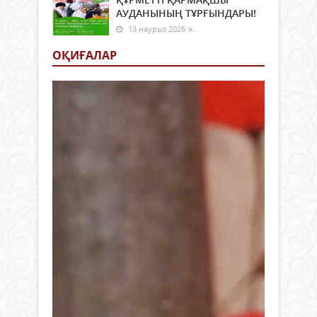
АУДАНЫНЫҢ ТҰРҒЫНДАРЫ!
13 наурыз 2026 ж.
ОҚИҒАЛАР