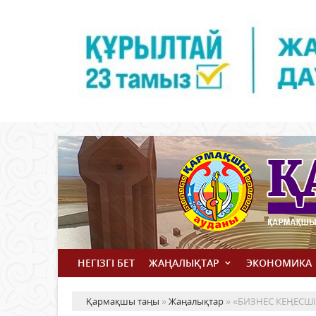
НЕГІЗГІ БЕТ
ЖАҢАЛЫҚТАР
ЭКОНОМИКА
Қармақшы таңы
»
Жаңалықтар
» «БИЗНЕС КЕҢЕСШІ