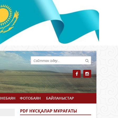
ЙНЕБАЯН
ФОТОБАЯН
БАЙЛАНЫСТАР
PDF НҰСҚАЛАР МҰРАҒАТЫ