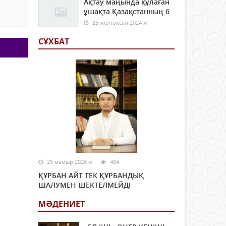
Ақтау маңында құлаған
ұшақта Қазақстанның 6
25 желтоқсан 2024 ж.
СҰХБАТ
25 мамыр 2026 ж.
484
ҚҰРБАН АЙТ ТЕК ҚҰРБАНДЫҚ
ШАЛУМЕН ШЕКТЕЛМЕЙДІ
МӘДЕНИЕТ