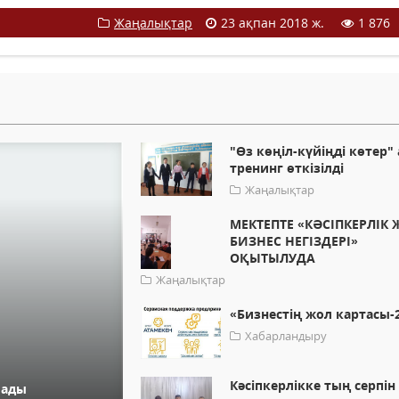
Жаңалықтар
23 ақпан 2018 ж.
1 876
"Өз көңіл-күйіңді көтер"
тренинг өткізілді
Жаңалықтар
МЕКТЕПТЕ «КӘСІПКЕРЛІК
БИЗНЕС НЕГІЗДЕРІ»
ОҚЫТЫЛУДА
Жаңалықтар
«Бизнестің жол картасы-
Хабарландыру
Кәсіпкерлікке тың серпін
лады