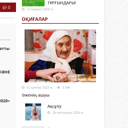
ТҰРҒЫНДАРЫ!
0
13 наурыз 2026 ж.
ОҚИҒАЛАР
 атты
 ЖӘНЕ
02 қаңтар 2025 ж.
3 594
Әженің ашуы
2020»
Ақсұлу
29 желтоқсан 2024 ж.