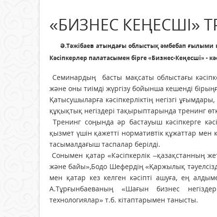
«БИЗНЕС КЕҢЕСШІ» Т
Ә.Тәжібаев атындағы облыстық әмбебап ғылыми
Кәсіпкерлер палатасымен бірге «Бизнес-Кеңесші» - 
Семинардың басты мақсаты облыстағы кәсіпке
және оны тиімді жүргізу бойынша кешенді бірыңғ
Қатысушыларға кәсіпкерліктің негізгі ұғымдары,
құқықтық негіздері тақырыптарында тренинг өткі
Тренинг соңында әр бастауыш кәсіпкерге кәсі
қызмет үшін қажетті нормативтік құжаттар мен 
тасымалдағыш таспалар берілді.
Сонымен қатар «Кәсіпкерлік –қазақстанның жет
және байы»,Бодо Шефердің «Қаржылық тәуелсізді
мен қатар кез келген кәсіпті ашуға, ең алдым
А.Тұрғынбаеваның «Шағын бизнес негіздері
технологиялар» т.б. кітаптарымен танысты.