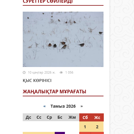
СУРЕТТЕР СӨЙЛЕЙДI
10 қаңтар 2026 ж.
1 056
ҚЫС КӨРІНІСІ
ЖАҢАЛЫҚТАР МҰРАҒАТЫ
«
Тамыз 2026 »
Дс
Сс
Ср
Бс
Жм
Сб
Жс
1
2