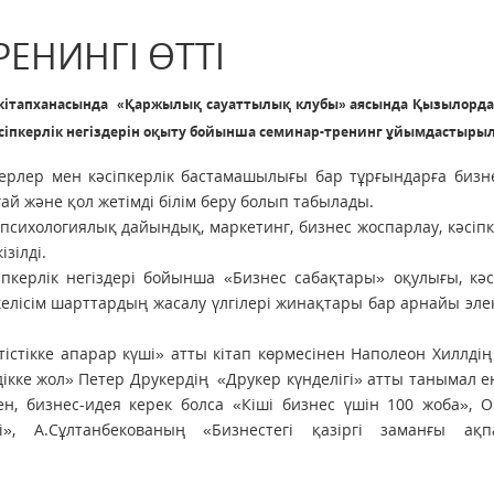
РЕНИНГІ ӨТТІ
 кітапханасында «Қаржылық сауаттылық клубы» аясында Қызылорд
кәсіпкерлік негіздерін оқыту бойынша семинар-тренинг ұйымдастыры
рлер мен кәсіпкерлік бастамашылығы бар тұрғындарға бизне
ай және қол жетімді білім беру болып табылады.
 психологиялық дайындық, маркетинг, бизнес жоспарлау, кәсіпк
зілді.
пкерлік негіздері бойынша «Бизнес сабақтары» оқулығы, кәс
келісім шарттардың жасалу үлгілері жинақтары бар арнайы эл
істікке апарар күші» атты кітап көрмесінен Наполеон Хиллді
кке жол» Петер Друкердің «Друкер күнделігі» атты танымал е
ен, бизнес-идея керек болса «Кіші бизнес үшін 100 жоба», О
», А.Сұлтанбекованың «Бизнестегі қазіргі заманғы ақп