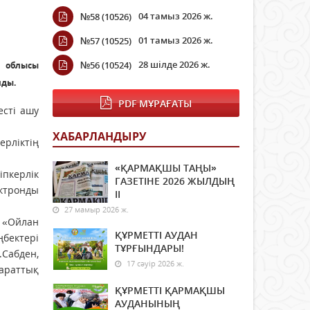
04 тамыз 2026 ж.
№58 (10526)
01 тамыз 2026 ж.
№57 (10525)
28 шілде 2026 ж.
№56 (10524)
а облысы
лды.
PDF МҰРАҒАТЫ
сті ашу
ХАБАРЛАНДЫРУ
ерліктің
«ҚАРМАҚШЫ ТАҢЫ»
іпкерлік
ГАЗЕТІНЕ 2026 ЖЫЛДЫҢ
ектронды
ІI
27 мамыр 2026 ж.
ң «Ойлан
ҚҰРМЕТТІ АУДАН
ңбектері
ТҰРҒЫНДАРЫ!
.Сабден,
17 сәуір 2026 ж.
араттық
ҚҰРМЕТТІ ҚАРМАҚШЫ
АУДАНЫНЫҢ