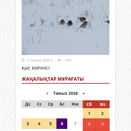
10 қаңтар 2026 ж.
1 058
ҚЫС КӨРІНІСІ
ЖАҢАЛЫҚТАР МҰРАҒАТЫ
«
Тамыз 2026 »
Дс
Сс
Ср
Бс
Жм
Сб
Жс
1
2
3
4
5
6
7
8
9