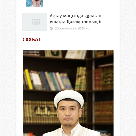
Ақтау маңында құлаған
ұшақта Қазақстанның 6
25 желтоқсан 2024 ж.
СҰХБАТ