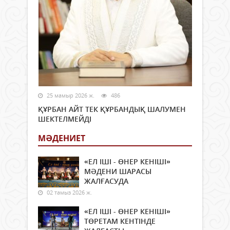
25 мамыр 2026 ж.
486
ҚҰРБАН АЙТ ТЕК ҚҰРБАНДЫҚ ШАЛУМЕН
ШЕКТЕЛМЕЙДІ
МӘДЕНИЕТ
«ЕЛ ІШІ - ӨНЕР КЕНІШІ»
МӘДЕНИ ШАРАСЫ
ЖАЛҒАСУДА
02 тамыз 2026 ж.
«ЕЛ ІШІ - ӨНЕР КЕНІШІ»
ТӨРЕТАМ КЕНТІНДЕ