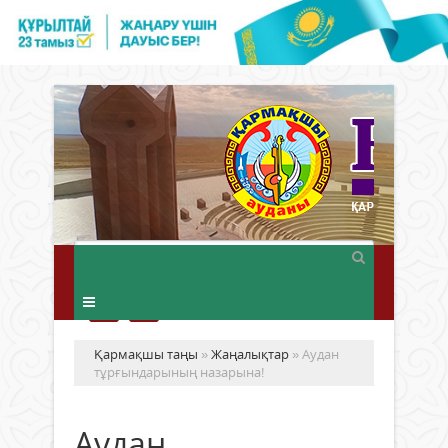
Қармақшы таңы
»
Жаңалықтар
» Аудан
тұрғындарының назарына!
Аудан