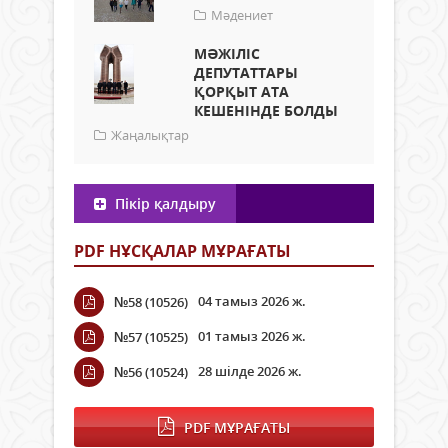
Мәдениет
МӘЖІЛІС
ДЕПУТАТТАРЫ
ҚОРҚЫТ АТА
КЕШЕНІНДЕ БОЛДЫ
Жаңалықтар
Пікір қалдыру
PDF НҰСҚАЛАР МҰРАҒАТЫ
04 тамыз 2026 ж.
№58 (10526)
01 тамыз 2026 ж.
№57 (10525)
28 шілде 2026 ж.
№56 (10524)
PDF МҰРАҒАТЫ