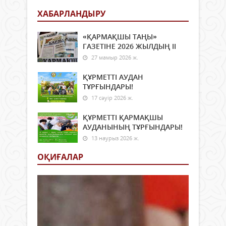
ХАБАРЛАНДЫРУ
«ҚАРМАҚШЫ ТАҢЫ»
ГАЗЕТІНЕ 2026 ЖЫЛДЫҢ ІI
27 мамыр 2026 ж.
ҚҰРМЕТТІ АУДАН
ТҰРҒЫНДАРЫ!
17 сәуір 2026 ж.
ҚҰРМЕТТІ ҚАРМАҚШЫ
АУДАНЫНЫҢ ТҰРҒЫНДАРЫ!
13 наурыз 2026 ж.
ОҚИҒАЛАР