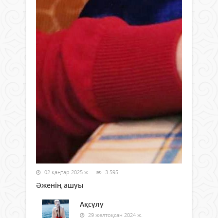
02 қаңтар 2025 ж.
3 595
Әженің ашуы
Ақсұлу
29 желтоқсан 2024 ж.