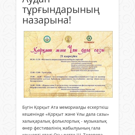
тұрғындарының
назарына!
Бүгін Қорқыт Ата мемориалды ескерткіш
кешенінде «Қорқыт және Ұлы дала сазы»
халықаралық фольклорлық - музыкалық
өнер фестивалінің жабылуының гала
концерті өтеді.Осы ретте Ш. Төлепова