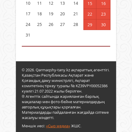
10
11
12
13
14
15
16
17
18
19
20
21
22
23
24
25
26
27
28
29
30
31
© 2026. Qarmaqshy-tany.kz ақпараттық агенттігі.
Қазақстан Республикасы Ақпарат және
Қоғамдық даму министрлігі, Ақпарат
комитетінің тіркеу туралы № KZ39VPY00052386
куәлігі 21.07.2022 жылы берілген.
® Агенттік сайтында жарияланған барлық
мақалалар мен фото-бейне материалдардың
авторлық құқықтары қорғалған.
Материалдарды пайдаланған жағдайда сілтеме
жасалуы міндетті.
Меншік иесі:
«Сыр медиа»
ЖШС.