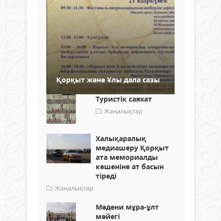
Қорқыт және Ұлы дала сазы
Туристік саяхат
Жаңалықтар
Халықаралық
медиашеру Қорқыт
ата мемориалды
кешеніне ат басын
тіреді
Жаңалықтар
Мәдени мұра-ұлт
мәйегі