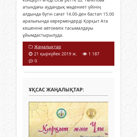
атындағы аудандық мәдениет үйінің
алдында бүгін сағат 14.00-ден бастап 15.00
аралығында көрермендерді Қорқыт Ата
кешеніне автокөлік тасымалдауы
ұйымдастырылуда.
Жаңалықтар
21 қыркүйек 2019 ж.
1 187
0
ҰҚСАС ЖАҢАЛЫҚТАР: