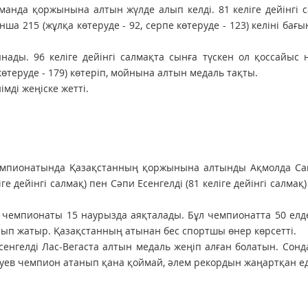
анда қоржынына алтын жүлде алып келді. 81 келіге дейінгі 
а 215 (жұлқа көтеруде - 92, серпе көтеруде - 123) келіні бағ
ады. 96 келіге дейінгі салмақта сынға түскен ол қоссайыс 
 көтеруде - 179) көтеріп, мойнына алтын медаль тақты.
мді жеңіске жетті.
чемпионатында Қазақстанның қоржынына алтынды Ақмолда Са
іге дейінгі салмақ) пен Сәпи Есенгелді (81 келіге дейінгі салмақ
м чемпионаты 15 наурызда аяқталады. Бұл чемпионатта 50 елд
сып жатыр. Қазақстанның атынан бес спортшы өнер көрсетті.
енгелді Лас-Вегаста алтын медаль жеңіп алған болатын. Сонд
йсуев чемпион атанып қана қоймай, әлем рекордын жаңартқан е