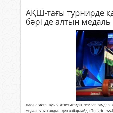
АҚШ-тағы турнирде қа
бәрі де алтын медаль
Лас-Вегаста ауыр атлетикадан жасөспірімде
медаль ұтып алды, - деп хабарлайды Tengrinews