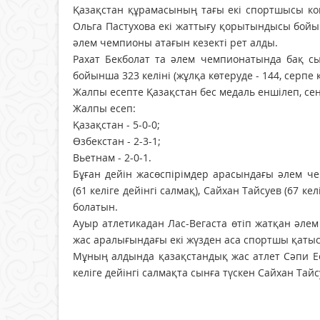
Қазақстан құрамасының тағы екі спортшысы ком
Ольга Пастухова екі жаттығу қорытындысы бойынш
әлем чемпионы атағын кезекті рет алды.
Рахат Бекболат та әлем чемпионатында бақ сын
бойынша 323 келіні (жұлқа көтеруде - 144, серпе
Жалпы есепте Қазақстан бес медаль еншілеп, сені
Жалпы есеп:
Қазақстан - 5-0-0;
Өзбекстан - 2-3-1;
Вьетнам - 2-0-1.
Бұған дейін жасөспірімдер арасындағы әлем 
(61 келіге дейінгі салмақ), Сайхан Тайсуев (67 кел
болатын.
Ауыр атлетикадан Лас-Вегаста өтіп жатқан әле
жас аралығындағы екі жүзден аса спортшы қаты
Мұның алдында қазақстандық жас атлет Сәпи Ес
келіге дейінгі салмақта сынға түскен Сайхан Та