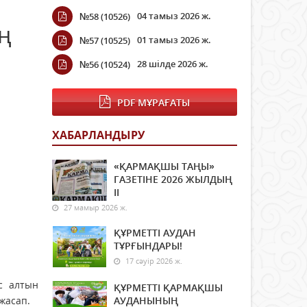
04 тамыз 2026 ж.
№58 (10526)
ің
01 тамыз 2026 ж.
№57 (10525)
28 шілде 2026 ж.
№56 (10524)
PDF МҰРАҒАТЫ
ХАБАРЛАНДЫРУ
«ҚАРМАҚШЫ ТАҢЫ»
ГАЗЕТІНЕ 2026 ЖЫЛДЫҢ
ІI
27 мамыр 2026 ж.
ҚҰРМЕТТІ АУДАН
ТҰРҒЫНДАРЫ!
17 сәуір 2026 ж.
с алтын
ҚҰРМЕТТІ ҚАРМАҚШЫ
жасап.
АУДАНЫНЫҢ