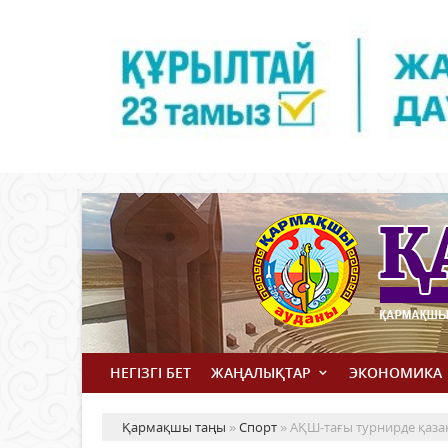
НЕГІЗГІ БЕТ
ЖАҢАЛЫҚТАР
ЭКОНОМИКА
Қармақшы таңы
»
Спорт
» АҚШ-тағы турнирде қазақ