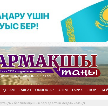
ҚОҒАМ
САЯСАТ
ОҚИҒАЛАР
ӘЛЕМ
ТАРИХ
СПОРТ
БЕ
стандық бес зілтеміршінің бәрі де алтын медаль иеленді