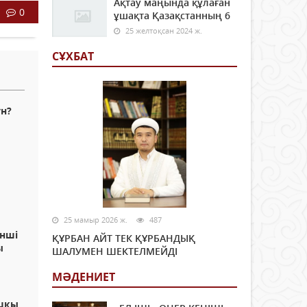
Ақтау маңында құлаған
0
ұшақта Қазақстанның 6
25 желтоқсан 2024 ж.
СҰХБАТ
үн?
25 мамыр 2026 ж.
487
інші
ҚҰРБАН АЙТ ТЕК ҚҰРБАНДЫҚ
ы
ШАЛУМЕН ШЕКТЕЛМЕЙДІ
МӘДЕНИЕТ
ашқы