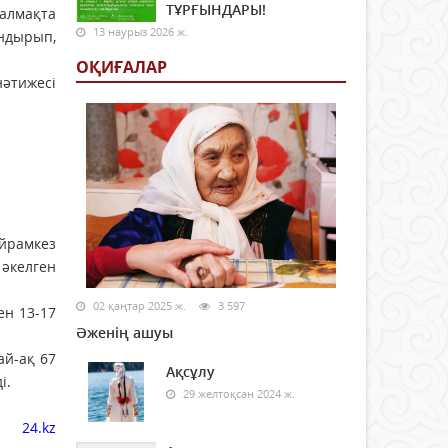
ТҰРҒЫНДАРЫ!
салмақта
13 наурыз 2026 ж.
ындырып,
ОҚИҒАЛАР
нәтижесі
йрамкез
) әкелген
02 қаңтар 2025 ж.
3 597
ен 13-17
Әженің ашуы
ай-ақ 67
Ақсұлу
ді.
29 желтоқсан 2024 ж.
24.kz