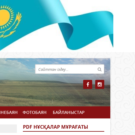
ЙНЕБАЯН
ФОТОБАЯН
БАЙЛАНЫСТАР
PDF НҰСҚАЛАР МҰРАҒАТЫ