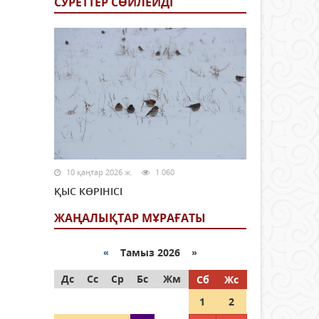
СУРЕТТЕР СӨЙЛЕЙДI
10 қаңтар 2026 ж.
1 060
ҚЫС КӨРІНІСІ
ЖАҢАЛЫҚТАР МҰРАҒАТЫ
«
Тамыз 2026 »
Дс
Сс
Ср
Бс
Жм
Сб
Жс
1
2