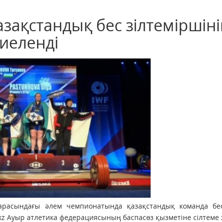
зақстандық бес зілтеміршін
 иеленді
р арасындағы әлем чемпионатында қазақстандық команда бе
.kz Ауыр атлетика федерациясының баспасөз қызметіне сілтеме 