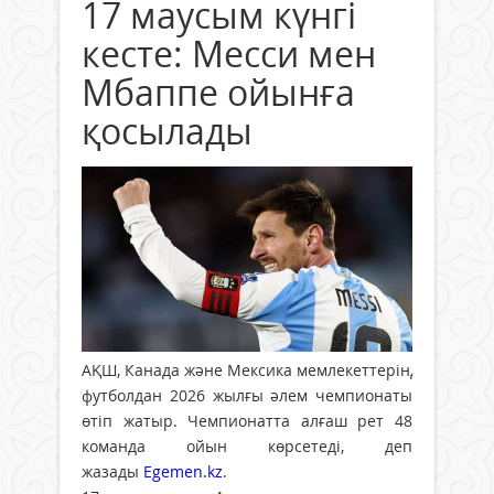
17 маусым күнгі
кесте: Месси мен
Мбаппе ойынға
қосылады
АҚШ, Канада және Мексика мемлекеттерінде
футболдан 2026 жылғы әлем чемпионаты
өтіп жатыр. Чемпионатта алғаш рет 48
команда ойын көрсетеді, деп
жазады
Egemen.kz
.