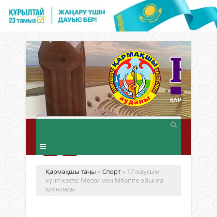
Қармақшы таңы
»
Спорт
» 17 маусым
күнгі кесте: Месси мен Мбаппе ойынға
қосылады