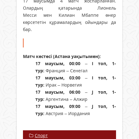
17 маусымда 4 матч жоспарланған.
Олардың қатарында Лионель
Месси мен Килиан Мбаппе өнер
көрсететін құрамалардың ойындары да
бар.
Матч кестесі (Астана уақытымен):
17 маусым, 00:00
–
I топ, 1-
тур:
Франция – Сенегал
17 маусым, 03:00
–
I топ, 1-
тур:
Ирак – Норвегия
17 маусым, 06:00
–
J топ, 1-
тур:
Аргентина – Алжир
17 маусым, 09:00
–
J топ, 1-
тур:
Австрия – Иордания
Спорт