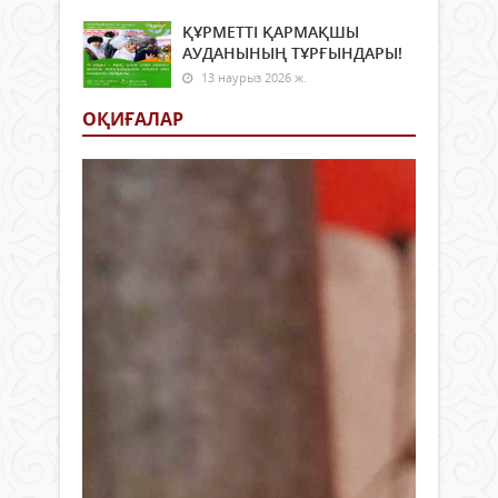
ҚҰРМЕТТІ ҚАРМАҚШЫ
АУДАНЫНЫҢ ТҰРҒЫНДАРЫ!
13 наурыз 2026 ж.
ОҚИҒАЛАР