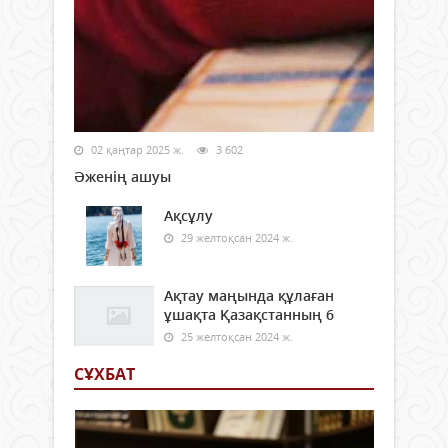
02 қаңтар 2025 ж.
3 602
Әженің ашуы
Ақсұлу
29 желтоқсан 2024 ж.
Ақтау маңында құлаған
ұшақта Қазақстанның 6
25 желтоқсан 2024 ж.
СҰХБАТ