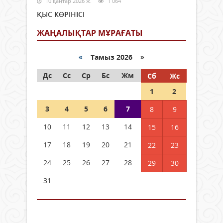
10 қаңтар 2026 ж.
1 064
ҚЫС КӨРІНІСІ
ЖАҢАЛЫҚТАР МҰРАҒАТЫ
«
Тамыз 2026 »
Дс
Сс
Ср
Бс
Жм
Сб
Жс
1
2
3
4
5
6
7
8
9
10
11
12
13
14
15
16
17
18
19
20
21
22
23
24
25
26
27
28
29
30
31