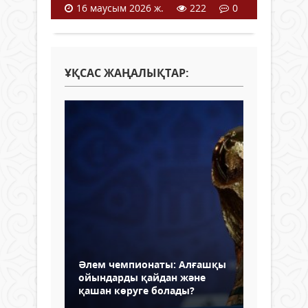
16 маусым 2026 ж.
222
0
ҰҚСАС ЖАҢАЛЫҚТАР:
Әлем чемпионаты: Алғашқы
ойындарды қайдан және
қашан көруге болады?