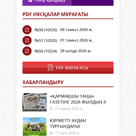
PDF НҰСҚАЛАР МҰРАҒАТЫ
04 тамыз 2026 ж.
№58 (10526)
01 тамыз 2026 ж.
№57 (10525)
28 шілде 2026 ж.
№56 (10524)
PDF МҰРАҒАТЫ
ХАБАРЛАНДЫРУ
«ҚАРМАҚШЫ ТАҢЫ»
ГАЗЕТІНЕ 2026 ЖЫЛДЫҢ ІI
27 мамыр 2026 ж.
ҚҰРМЕТТІ АУДАН
ТҰРҒЫНДАРЫ!
17 сәуір 2026 ж.