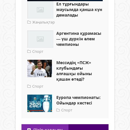
Ел тұрғындары
маусымда қанша күн
демалады
Жаңалықтар
Аргентина құрамасы
— үш дүркін әлем
чемпионы
Спорт
Мессидің «ПСЖ»
клубындағы
алғашқы ойыны
қашан өтеді?
Спорт
Еуропа чемпионаты:
Ойындар кестесі
Спорт
Пікір қалдыру