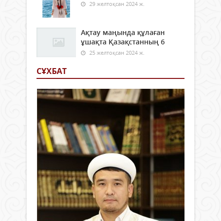
29 желтоқсан 2024 ж.
Ақтау маңында құлаған
ұшақта Қазақстанның 6
25 желтоқсан 2024 ж.
СҰХБАТ