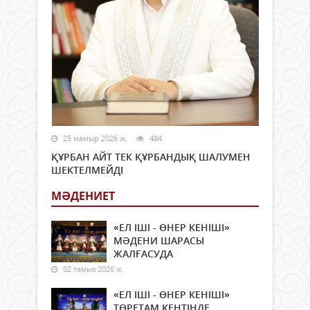
25 мамыр 2026 ж.
484
ҚҰРБАН АЙТ ТЕК ҚҰРБАНДЫҚ ШАЛУМЕН
ШЕКТЕЛМЕЙДІ
МӘДЕНИЕТ
«ЕЛ ІШІ - ӨНЕР КЕНІШІ»
МӘДЕНИ ШАРАСЫ
ЖАЛҒАСУДА
02 тамыз 2026 ж.
«ЕЛ ІШІ - ӨНЕР КЕНІШІ»
ТӨРЕТАМ КЕНТІНДЕ