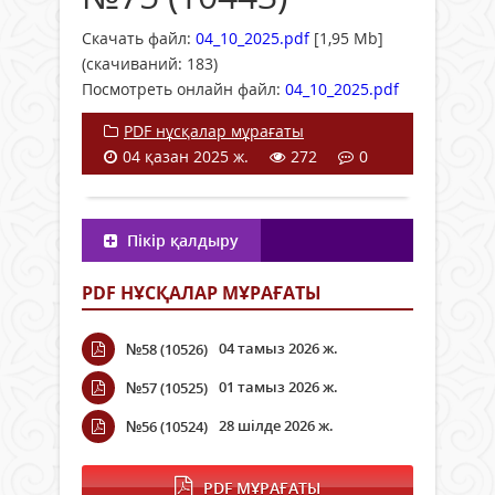
Скачать файл:
04_10_2025.pdf
[1,95 Mb]
(cкачиваний: 183)
Посмотреть онлайн файл:
04_10_2025.pdf
PDF нұсқалар мұрағаты
04 қазан 2025 ж.
272
0
Пікір қалдыру
PDF НҰСҚАЛАР МҰРАҒАТЫ
04 тамыз 2026 ж.
№58 (10526)
01 тамыз 2026 ж.
№57 (10525)
28 шілде 2026 ж.
№56 (10524)
PDF МҰРАҒАТЫ