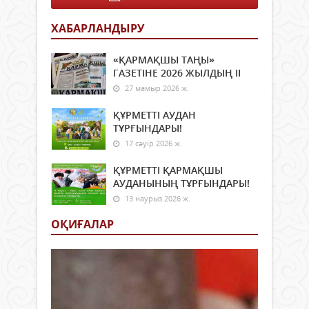
ХАБАРЛАНДЫРУ
«ҚАРМАҚШЫ ТАҢЫ»
ГАЗЕТІНЕ 2026 ЖЫЛДЫҢ ІI
27 мамыр 2026 ж.
ҚҰРМЕТТІ АУДАН
ТҰРҒЫНДАРЫ!
17 сәуір 2026 ж.
ҚҰРМЕТТІ ҚАРМАҚШЫ
АУДАНЫНЫҢ ТҰРҒЫНДАРЫ!
13 наурыз 2026 ж.
ОҚИҒАЛАР