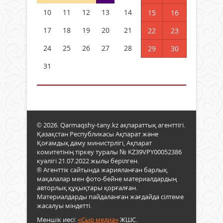
10
11
12
13
14
15
16
17
18
19
20
21
22
23
24
25
26
27
28
29
30
31
© 2026. Qarmaqshy-tany.kz ақпараттық агенттігі.
Қазақстан Республикасы Ақпарат және
Қоғамдық даму министрлігі, Ақпарат
комитетінің тіркеу туралы № KZ39VPY00052386
куәлігі 21.07.2022 жылы берілген.
® Агенттік сайтында жарияланған барлық
мақалалар мен фото-бейне материалдардың
авторлық құқықтары қорғалған.
Материалдарды пайдаланған жағдайда сілтеме
жасалуы міндетті.
Меншік иесі:
«Сыр медиа»
ЖШС.