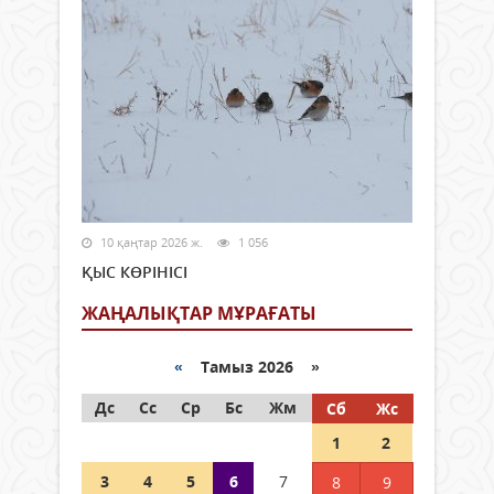
10 қаңтар 2026 ж.
1 056
ҚЫС КӨРІНІСІ
ЖАҢАЛЫҚТАР МҰРАҒАТЫ
«
Тамыз 2026 »
Дс
Сс
Ср
Бс
Жм
Сб
Жс
1
2
3
4
5
6
7
8
9