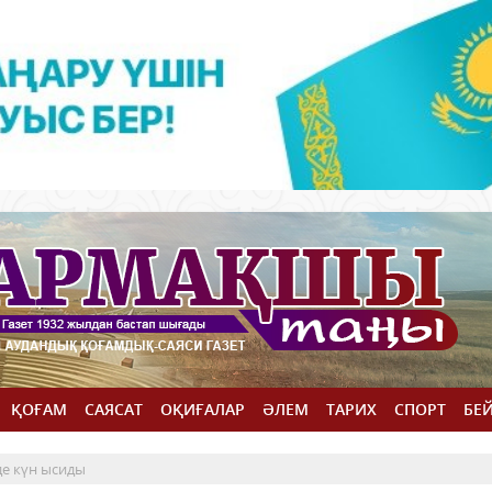
ҚОҒАМ
САЯСАТ
ОҚИҒАЛАР
ӘЛЕМ
ТАРИХ
СПОРТ
БЕ
де күн ысиды