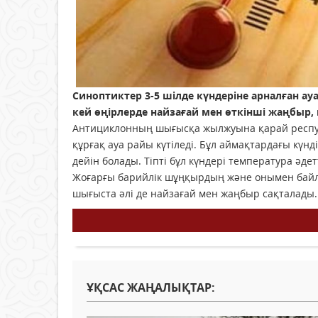
Синоптиктер 3-5 шілде күндеріне арналған ау
кей өңірлерде найзағай мен өткінші жаңбыр, 
Антициклонның шығысқа жылжуына қарай республ
құрғақ ауа райы күтіледі. Бұл аймақтардағы күнд
дейін болады. Тіпті бұл күндері температура әд
Жоғарғы барийлік шұңқырдың және онымен байл
шығыста әлі де найзағай мен жаңбыр сақталады.
ҰҚСАС ЖАҢАЛЫҚТАР: