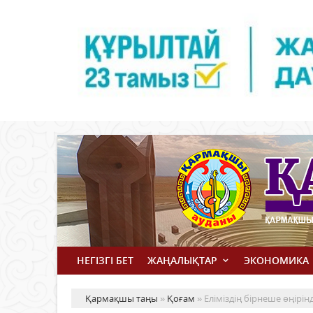
НЕГІЗГІ БЕТ
ЖАҢАЛЫҚТАР
ЭКОНОМИКА
Қармақшы таңы
»
Қоғам
» Еліміздің бірнеше өңірін