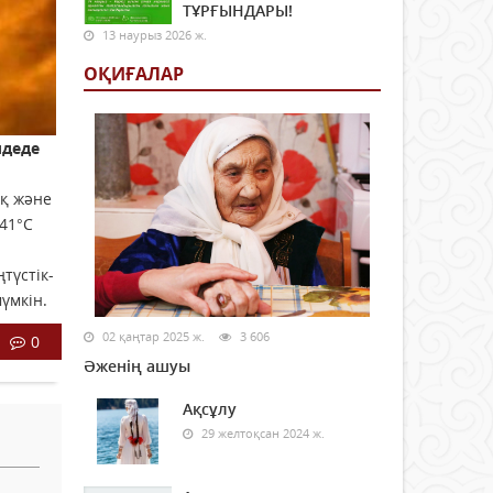
ТҰРҒЫНДАРЫ!
13 наурыз 2026 ж.
ОҚИҒАЛАР
лдеде
қ және
…41°С
түстік-
үмкін.
02 қаңтар 2025 ж.
3 606
0
Әженің ашуы
Ақсұлу
29 желтоқсан 2024 ж.