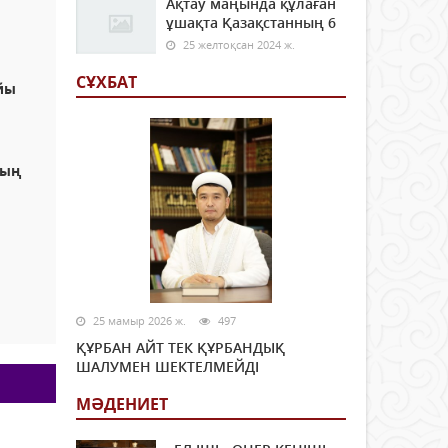
Ақтау маңында құлаған
ұшақта Қазақстанның 6
25 желтоқсан 2024 ж.
СҰХБАТ
йы
ның
ы
25 мамыр 2026 ж.
497
ҚҰРБАН АЙТ ТЕК ҚҰРБАНДЫҚ
ШАЛУМЕН ШЕКТЕЛМЕЙДІ
МӘДЕНИЕТ