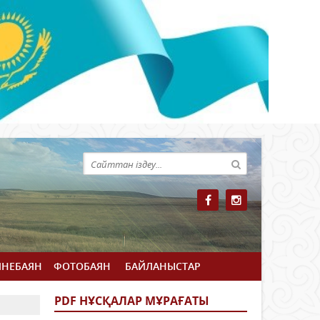
ЙНЕБАЯН
ФОТОБАЯН
БАЙЛАНЫСТАР
PDF НҰСҚАЛАР МҰРАҒАТЫ