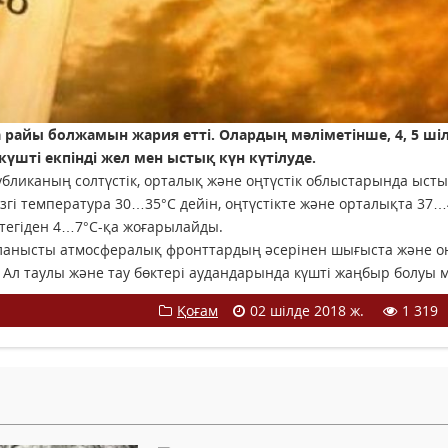
а райы болжамын жария етті. Олардың мәліметінше, 4, 5 ші
күшті екпінді жел мен ыстық күн күтілуде.
иканың солтүстік, орталық және оңтүстік облыстарында ысты
ізгі температура 30…35°С дейін, оңтүстікте және орталықта 37
еттегіден 4…7°С-қа жоғарылайды.
анысты атмосфералық фронттардың әсерінен шығыста және оң
 Ал таулы және тау бөктері аудандарында күшті жаңбыр болуы м
Қоғам
02 шілде 2018 ж.
1 319