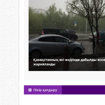
Қазақстанның екі өңірінде дабылды еск
жарияланды
Пікір қалдыру