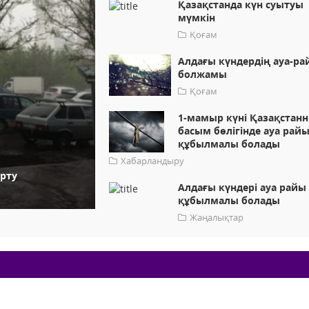
Қазақстанда күн суытуы
мүмкін
Қоғам
Алдағы күндердің ауа-ра
болжамы
Қоғам
1-мамыр күні Қазақстан
басым бөлігінде ауа рай
құбылмалы болады
Хабарландыру
ерту
Алдағы күндері ауа райы
құбылмалы болады
Жаңалықтар