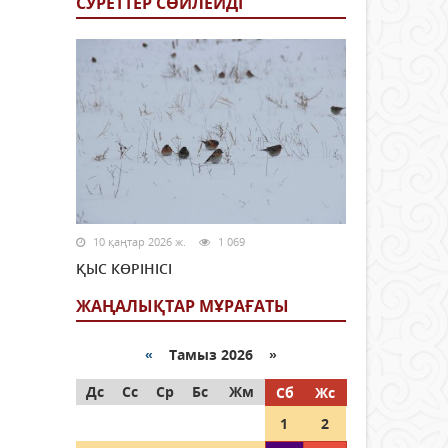
СУРЕТТЕР СӨЙЛЕЙДI
10 қаңтар 2026 ж.
1 069
ҚЫС КӨРІНІСІ
ЖАҢАЛЫҚТАР МҰРАҒАТЫ
«
Тамыз 2026 »
Дс
Сс
Ср
Бс
Жм
Сб
Жс
1
2