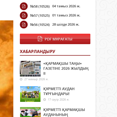
04 тамыз 2026 ж.
№58 (10526)
01 тамыз 2026 ж.
№57 (10525)
28 шілде 2026 ж.
№56 (10524)
PDF МҰРАҒАТЫ
ХАБАРЛАНДЫРУ
«ҚАРМАҚШЫ ТАҢЫ»
ГАЗЕТІНЕ 2026 ЖЫЛДЫҢ
ІI
27 мамыр 2026 ж.
ҚҰРМЕТТІ АУДАН
ТҰРҒЫНДАРЫ!
17 сәуір 2026 ж.
ҚҰРМЕТТІ ҚАРМАҚШЫ
АУДАНЫНЫҢ