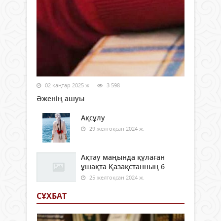
02 қаңтар 2025 ж.
3 598
Әженің ашуы
Ақсұлу
29 желтоқсан 2024 ж.
Ақтау маңында құлаған
ұшақта Қазақстанның 6
25 желтоқсан 2024 ж.
СҰХБАТ