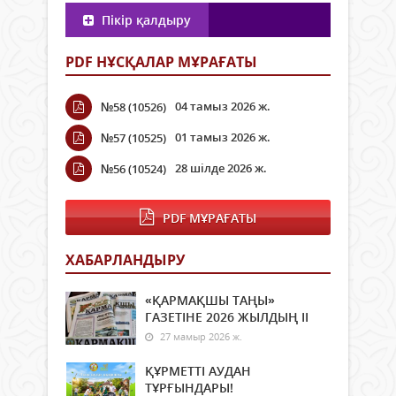
Пікір қалдыру
PDF НҰСҚАЛАР МҰРАҒАТЫ
04 тамыз 2026 ж.
№58 (10526)
01 тамыз 2026 ж.
№57 (10525)
28 шілде 2026 ж.
№56 (10524)
PDF МҰРАҒАТЫ
ХАБАРЛАНДЫРУ
«ҚАРМАҚШЫ ТАҢЫ»
ГАЗЕТІНЕ 2026 ЖЫЛДЫҢ ІI
27 мамыр 2026 ж.
ҚҰРМЕТТІ АУДАН
ТҰРҒЫНДАРЫ!