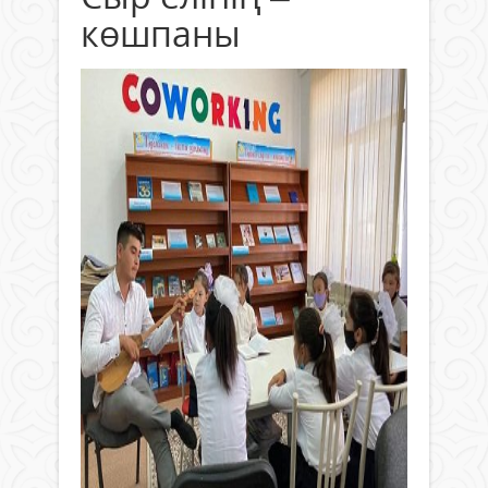
көшпаны