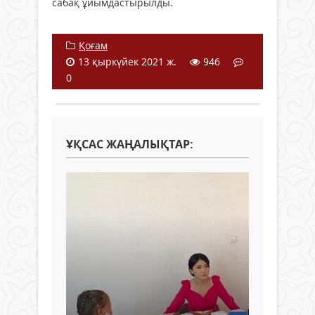
сабақ ұйымдастырылды.
Қоғам
13 қыркүйек 2021 ж.
946
0
ҰҚСАС ЖАҢАЛЫҚТАР: