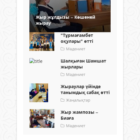
Жыр жұлдызы – Көшеней
жырау
"Тұрмағамбет
оқулары" өтті
Мәдениет
Шалқыған Шамшат
жырлары
Мәдениет
Жыраулар үйінде
танымдық сабақ өтті
Жаңалықтар
Жыр жампозы –
Биаға
Мәдениет