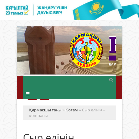
Қармақшы таңы
»
Қоғам
» Сыр елінің –
көшпаны
Сыр елінің –