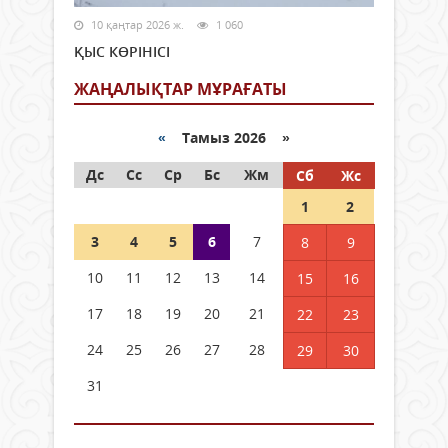
10 қаңтар 2026 ж.
1 060
ҚЫС КӨРІНІСІ
ЖАҢАЛЫҚТАР МҰРАҒАТЫ
«
Тамыз 2026 »
Дс
Сс
Ср
Бс
Жм
Сб
Жс
1
2
3
4
5
6
7
8
9
10
11
12
13
14
15
16
17
18
19
20
21
22
23
24
25
26
27
28
29
30
31