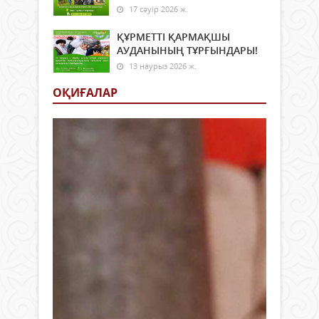
17 сәуір 2026 ж.
ҚҰРМЕТТІ ҚАРМАҚШЫ
АУДАНЫНЫҢ ТҰРҒЫНДАРЫ!
13 наурыз 2026 ж.
ОҚИҒАЛАР