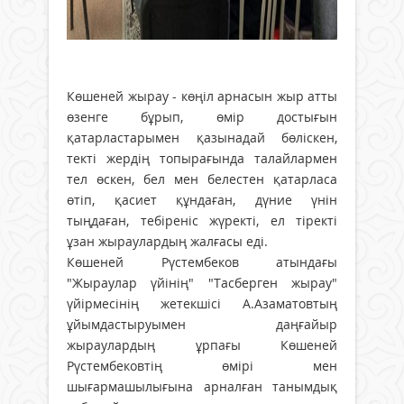
Көшеней жырау - көңіл арнасын жыр атты
өзенге бұрып, өмір достығын
қатарластарымен қазынадай бөліскен,
текті жердің топырағында талайлармен
тел өскен, бел мен белестен қатарласа
өтіп, қасиет құндаған, дүние үнін
тыңдаған, тебіреніс жүректі, ел тіректі
ұзан жыраулардың жалғасы еді.
Көшеней Рүстембеков атындағы
"Жыраулар үйінің" "Тасберген жырау"
үйірмесінің жетекшісі А.Азаматовтың
ұйымдастыруымен даңғайыр
жыраулардың ұрпағы Көшеней
Рүстембековтің өмірі мен
шығармашылығына арналған танымдық