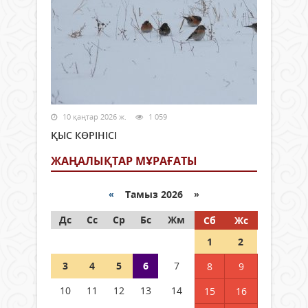
10 қаңтар 2026 ж.
1 059
ҚЫС КӨРІНІСІ
ЖАҢАЛЫҚТАР МҰРАҒАТЫ
«
Тамыз 2026 »
Дс
Сс
Ср
Бс
Жм
Сб
Жс
1
2
3
4
5
6
7
8
9
10
11
12
13
14
15
16