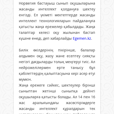
Норвегия бастауыш сынып оқушыларына
жасанды интеллект қолдануға шектеу
енгізді. Ел үкіметі мектептерде жасанды
интеллект технологияларын пайдалануға
қатысты жаңа ережелер қабылдады. Жаңа
талаптар келесі оқу жылынан бастап
күшіне енеді, деп хабарлайды
Egemen.kz
.
Билік өкілдерінің пікірінше, балалар
алдымен оқу, жазу және есептеу сияқты
негізгі дағдыларды толық меңгеруі тиіс. Ал
нейрожелілермен ерте танысу бұл
қабілеттердің қалыптасуына кері әсер етуі
мүмкін.
Жаңа ережеге сәйкес, шектеулер бірінші
сыныптан жетінші сыныпқа дейінгі
оқушыларға қатысты болады. Ал 14 пен 16
жас аралығындағы жасөспірімдерге
жасанды интеллект құралдарын тек