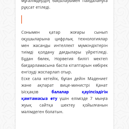
мұғалімдердің бақылауымен пайдалануға
рұқсат етіледі.
Сонымен қатар жоғары сынып
оқушыларына цифрлық технологиялар
мен жасанды интеллект мүмкіндіктерін
тиімді қолдану дағдылары үйретіледі.
Бұдан бөлек, Норвегия билігі мектеп
бағдарламасына баспа кітаптарын көбірек
енгізуді жоспарлап отыр.
Еске сала кетейік, бұған дейін Мәдениет
және ақпарат вице-министрі Қанат
Ысқақов
балалар қауіпсіздігін
қамтамасыз ету
үшін елімізде 7 мыңға
жуық сайтқа шектеу қойылғанын
мәлімдеген болатын.