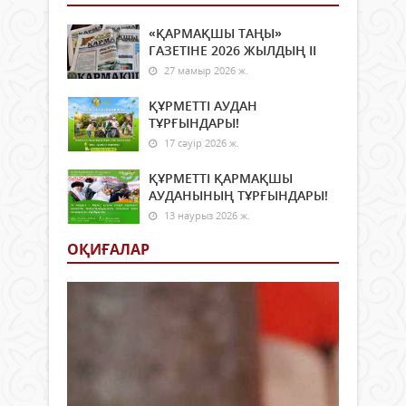
«ҚАРМАҚШЫ ТАҢЫ»
ГАЗЕТІНЕ 2026 ЖЫЛДЫҢ ІI
27 мамыр 2026 ж.
ҚҰРМЕТТІ АУДАН
ТҰРҒЫНДАРЫ!
17 сәуір 2026 ж.
ҚҰРМЕТТІ ҚАРМАҚШЫ
АУДАНЫНЫҢ ТҰРҒЫНДАРЫ!
13 наурыз 2026 ж.
ОҚИҒАЛАР