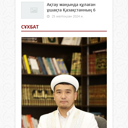
Ақтау маңында құлаған
ұшақта Қазақстанның 6
25 желтоқсан 2024 ж.
СҰХБАТ