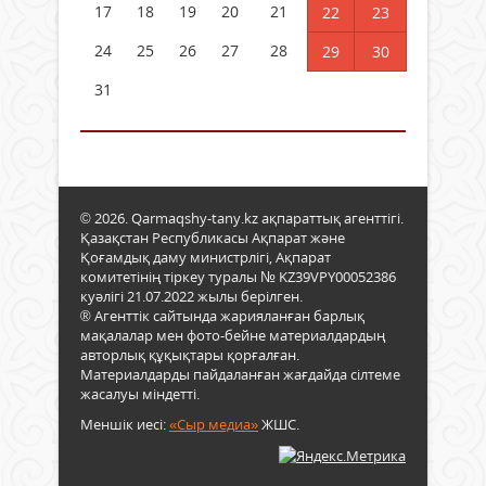
17
18
19
20
21
22
23
24
25
26
27
28
29
30
31
© 2026. Qarmaqshy-tany.kz ақпараттық агенттігі.
Қазақстан Республикасы Ақпарат және
Қоғамдық даму министрлігі, Ақпарат
комитетінің тіркеу туралы № KZ39VPY00052386
куәлігі 21.07.2022 жылы берілген.
® Агенттік сайтында жарияланған барлық
мақалалар мен фото-бейне материалдардың
авторлық құқықтары қорғалған.
Материалдарды пайдаланған жағдайда сілтеме
жасалуы міндетті.
Меншік иесі:
«Сыр медиа»
ЖШС.