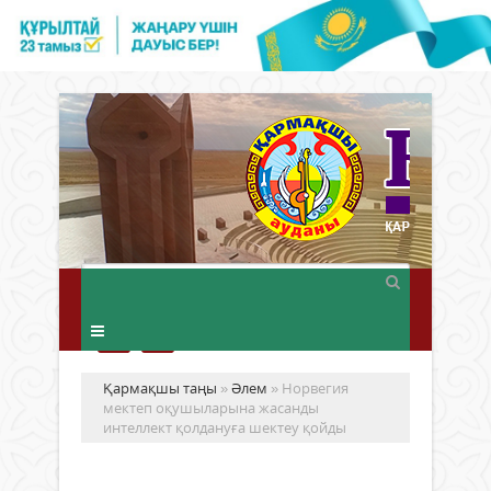
Қармақшы таңы
»
Әлем
» Норвегия
мектеп оқушыларына жасанды
интеллект қолдануға шектеу қойды