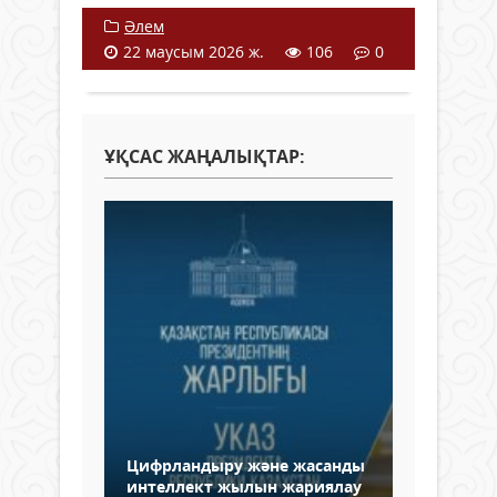
Әлем
22 маусым 2026 ж.
106
0
ҰҚСАС ЖАҢАЛЫҚТАР:
Цифрландыру және жасанды
интеллект жылын жариялау