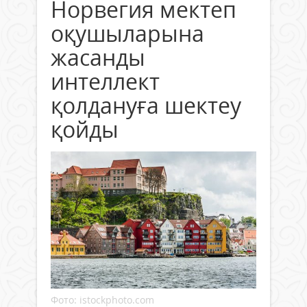
Норвегия мектеп
оқушыларына
жасанды
интеллект
қолдануға шектеу
қойды
Фото: istockphoto.com