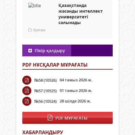
Қазақстанда
жасанды интеллект
университеті
салынады
Қоғам
Пікір қалдыру
PDF НҰСҚАЛАР МҰРАҒАТЫ
04 тамыз 2026 ж.
№58 (10526)
01 тамыз 2026 ж.
№57 (10525)
28 шілде 2026 ж.
№56 (10524)
PDF МҰРАҒАТЫ
ХАБАРЛАНДЫРУ