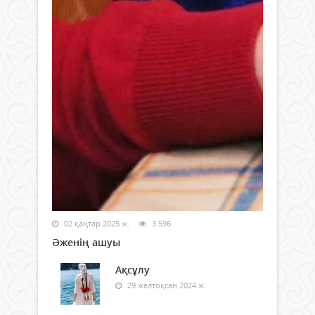
02 қаңтар 2025 ж.
3 596
Әженің ашуы
Ақсұлу
29 желтоқсан 2024 ж.