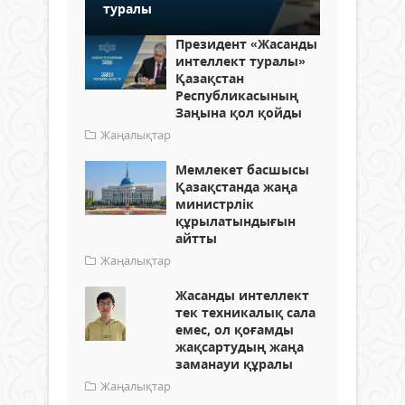
туралы
Президент «Жасанды
интеллект туралы»
Қазақстан
Республикасының
Заңына қол қойды
Жаңалықтар
Мемлекет басшысы
Қазақстанда жаңа
министрлік
құрылатындығын
айтты
Жаңалықтар
Жасанды интеллект
тек техникалық сала
емес, ол қоғамды
жақсартудың жаңа
заманауи құралы
Жаңалықтар