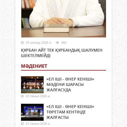
25 мамыр 2026 ж.
486
ҚҰРБАН АЙТ ТЕК ҚҰРБАНДЫҚ ШАЛУМЕН
ШЕКТЕЛМЕЙДІ
МӘДЕНИЕТ
«ЕЛ ІШІ - ӨНЕР КЕНІШІ»
МӘДЕНИ ШАРАСЫ
ЖАЛҒАСУДА
02 тамыз 2026 ж.
«ЕЛ ІШІ - ӨНЕР КЕНІШІ»
ТӨРЕТАМ КЕНТІНДЕ
ЖАЛҒАСТЫ
01 тамыз 2026 ж.