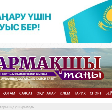
ҚОҒАМ
САЯСАТ
ОҚИҒАЛАР
ӘЛЕМ
ТАРИХ
СПОРТ
БЕ
от ғарышқа ұшырылады