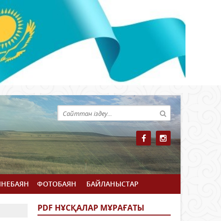
ЙНЕБАЯН
ФОТОБАЯН
БАЙЛАНЫСТАР
PDF НҰСҚАЛАР МҰРАҒАТЫ