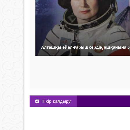
Алғашқы әйел-ғарышкердің ұшқанына 5
Пікір қалдыру