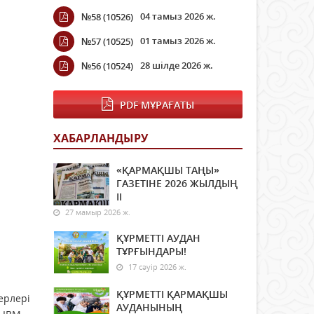
04 тамыз 2026 ж.
№58 (10526)
01 тамыз 2026 ж.
№57 (10525)
28 шілде 2026 ж.
№56 (10524)
PDF МҰРАҒАТЫ
ХАБАРЛАНДЫРУ
«ҚАРМАҚШЫ ТАҢЫ»
ГАЗЕТІНЕ 2026 ЖЫЛДЫҢ
ІI
27 мамыр 2026 ж.
ҚҰРМЕТТІ АУДАН
ТҰРҒЫНДАРЫ!
17 сәуір 2026 ж.
ҚҰРМЕТТІ ҚАРМАҚШЫ
ерлері
АУДАНЫНЫҢ