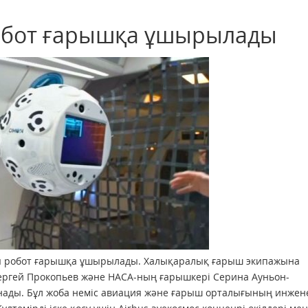
робот ғарышқа ұшырылады
ы робот ғарышқа ұшырылады. Халықаралық ғарыш экипажына
Сергей Прокопьев және НАСА-ның ғарышкері Серина Ауньон-
анады. Бұл жоба неміс авиация және ғарыш орталығының инжен