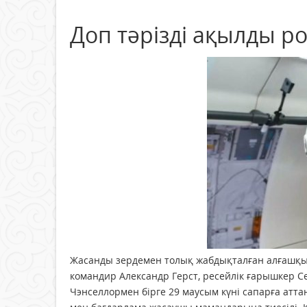
Доп тәрізді ақылды 
Жасанды зердемен толық жабдықталған алғашқ
командир Александр Герст, ресейлік ғарышкер 
Чэнселлормен бірге 29 маусым күні сапарға атт