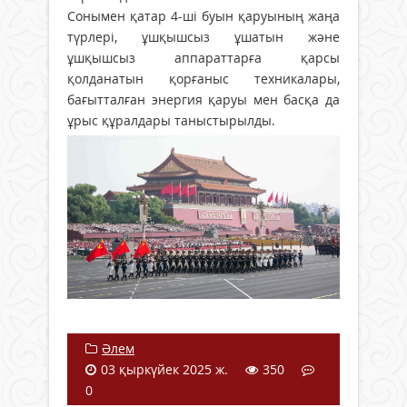
Сонымен қатар 4-ші буын қаруының жаңа
түрлері, ұшқышсыз ұшатын және
ұшқышсыз аппараттарға қарсы
қолданатын қорғаныс техникалары,
бағытталған энергия қаруы мен басқа да
ұрыс құралдары таныстырылды.
Әлем
03 қыркүйек 2025 ж.
350
0