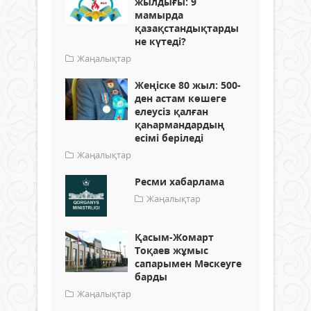
жылдығы: 9
мамырда
қазақстандықтарды
не күтеді?
Жаңалықтар
Жеңіске 80 жыл: 500-
ден астам көшеге
елеусіз қалған
қаһармандардың
есімі беріледі
Жаңалықтар
Ресми хабарлама
Жаңалықтар
Қасым-Жомарт
Тоқаев жұмыс
сапарымен Мәскеуге
барды
Жаңалықтар