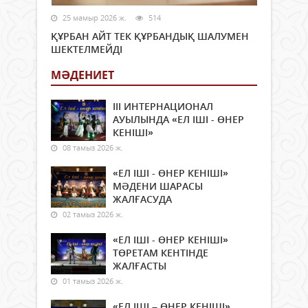
25 мамыр 2026 ж.
514
ҚҰРБАН АЙТ ТЕК ҚҰРБАНДЫҚ ШАЛУМЕН
ШЕКТЕЛМЕЙДІ
МӘДЕНИЕТ
ІІІ ИНТЕРНАЦИОНАЛ
АУЫЛЫНДА «ЕЛ ІШІ - ӨНЕР
КЕНІШІ»
08 тамыз 2026 ж.
«ЕЛ ІШІ - ӨНЕР КЕНІШІ»
МӘДЕНИ ШАРАСЫ
ЖАЛҒАСУДА
02 тамыз 2026 ж.
«ЕЛ ІШІ - ӨНЕР КЕНІШІ»
ТӨРЕТАМ КЕНТІНДЕ
ЖАЛҒАСТЫ
01 тамыз 2026 ж.
«ЕЛ ІШІ – ӨНЕР КЕНІШІ»