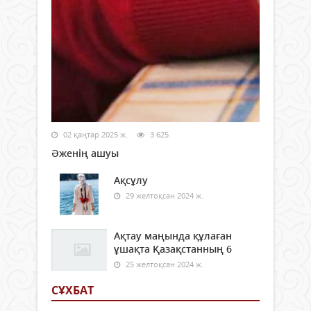
02 қаңтар 2025 ж.
3 625
Әженің ашуы
Ақсұлу
29 желтоқсан 2024 ж.
Ақтау маңында құлаған
ұшақта Қазақстанның 6
25 желтоқсан 2024 ж.
СҰХБАТ