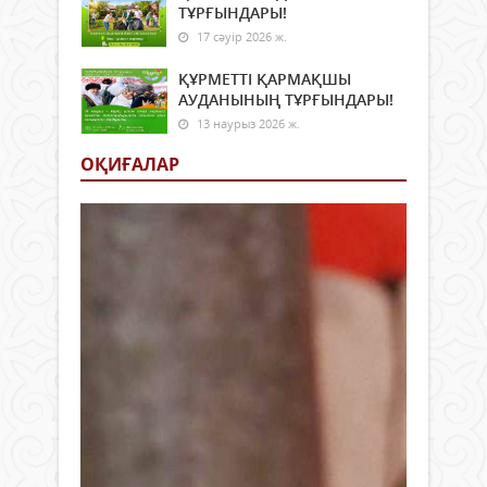
ТҰРҒЫНДАРЫ!
17 сәуір 2026 ж.
ҚҰРМЕТТІ ҚАРМАҚШЫ
АУДАНЫНЫҢ ТҰРҒЫНДАРЫ!
13 наурыз 2026 ж.
ОҚИҒАЛАР