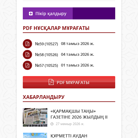
Пікір қалдыру
PDF НҰСҚАЛАР МҰРАҒАТЫ
08 тамыз 2026 ж.
№59 (10527)
04 тамыз 2026 ж.
№58 (10526)
01 тамыз 2026 ж.
№57 (10525)
PDF МҰРАҒАТЫ
ХАБАРЛАНДЫРУ
«ҚАРМАҚШЫ ТАҢЫ»
ГАЗЕТІНЕ 2026 ЖЫЛДЫҢ ІI
27 мамыр 2026 ж.
ҚҰРМЕТТІ АУДАН