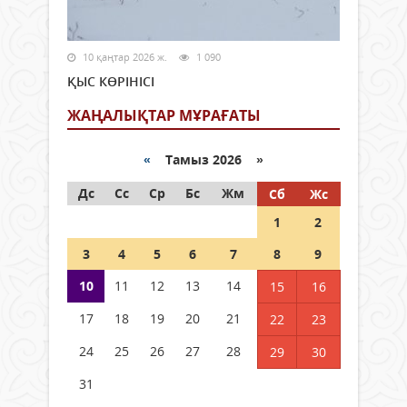
10 қаңтар 2026 ж.
1 090
ҚЫС КӨРІНІСІ
ЖАҢАЛЫҚТАР МҰРАҒАТЫ
«
Тамыз 2026 »
Дс
Сс
Ср
Бс
Жм
Сб
Жс
1
2
3
4
5
6
7
8
9
10
11
12
13
14
15
16
17
18
19
20
21
22
23
24
25
26
27
28
29
30
31