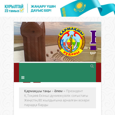
Қармақшы таңы
»
Әлем
» Президент
Қ.Тоқаев Екінші дүниежүзілік соғыстағы
Жеңістің 80 жылдығына арналған әскери
парадқа барды