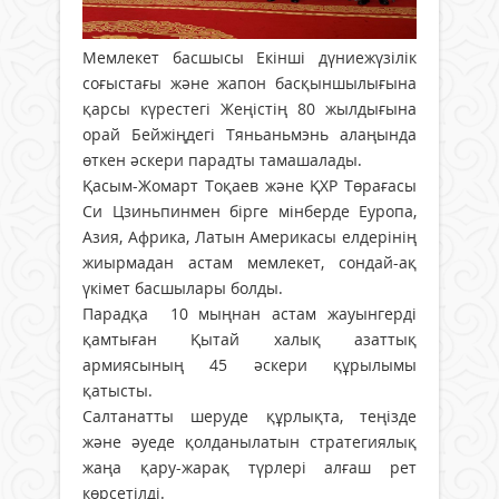
Мемлекет басшысы Екінші дүниежүзілік
соғыстағы және жапон басқыншылығына
қарсы күрестегі Жеңістің 80 жылдығына
орай Бейжіңдегі Тяньаньмэнь алаңында
өткен әскери парадты тамашалады.
Қасым-Жомарт Тоқаев және ҚХР Төрағасы
Си Цзиньпинмен бірге мінберде Еуропа,
Азия, Африка, Латын Америкасы елдерінің
жиырмадан астам мемлекет, сондай-ақ
үкімет басшылары болды.
Парадқа 10 мыңнан астам жауынгерді
қамтыған Қытай халық азаттық
армиясының 45 әскери құрылымы
қатысты.
Салтанатты шеруде құрлықта, теңізде
және әуеде қолданылатын стратегиялық
жаңа қару-жарақ түрлері алғаш рет
көрсетілді.