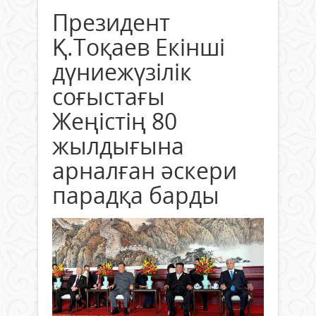
Президент
Қ.Тоқаев Екінші
дүниежүзілік
соғыстағы
Жеңістің 80
жылдығына
арналған әскери
парадқа барды