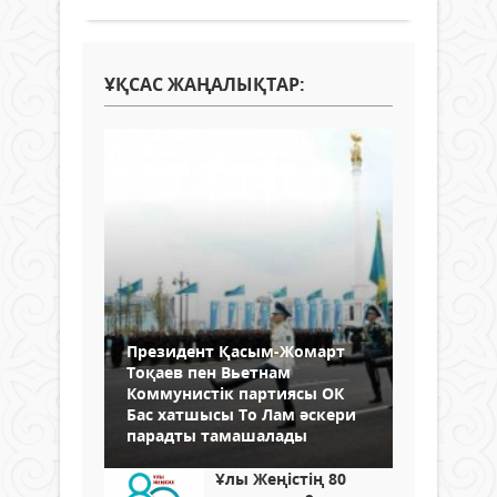
ҰҚСАС ЖАҢАЛЫҚТАР:
Президент Қасым-Жомарт
Тоқаев пен Вьетнам
Коммунистік партиясы ОК
Бас хатшысы То Лам әскери
парадты тамашалады
Ұлы Жеңістің 80